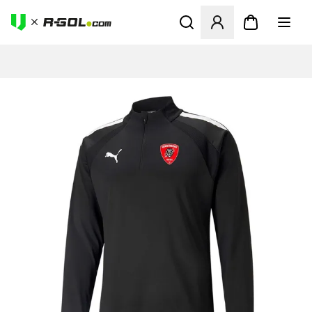
Megnyit egy modált a bejele