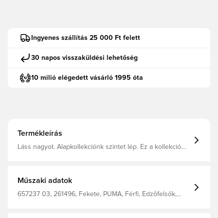
Ingyenes szállítás 25 000 Ft felett
30 napos visszaküldési lehetőség
10 milió elégedett vásárló 1995 óta
Termékleírás
Láss nagyot. Alapkollekciónk szintet lép. Ez a kollekció
azoknak szól, akik a győzelem mellett a küzdelmet is
élvezik. Átdolgozott szabás a csúcsteljesítményért és a
tökéletes viselési kényelemért. A kényelmedért a pályán
kívül és a meccseidhez a pályán.
Műszaki adatok
657237 03, 261496, Fekete, PUMA, Férfi, Edzőfelsők,
Hosszú ujjú, Main Material 1: 100% Polyester Recycled -
Tricot - 220.00 G/M² - Piece Dyed - Chemical- Wicking
(Bio-Based) - Drycell (Fun/001)