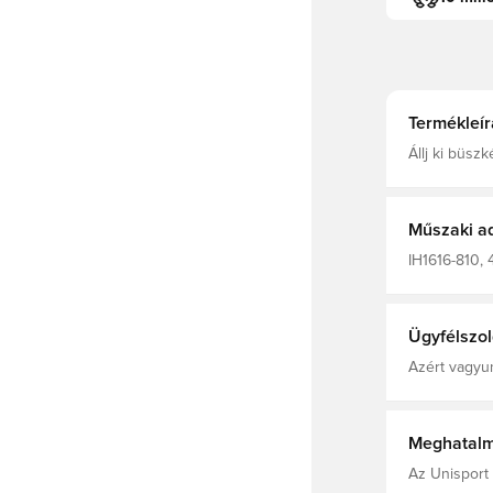
Termékleír
Állj ki büsz
dzsekiben. V
bélésével se
m
Műszaki a
IH1616-810, 
ujjú, Világb
Ügyfélszol
Azért vagyun
Meghatalm
Az Unisport 