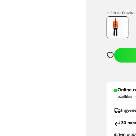
ELÉRHETŐ SZÍNE
Megnyit egy m
Online r
Szállítási 
Ingyene
30 napo
10 mili