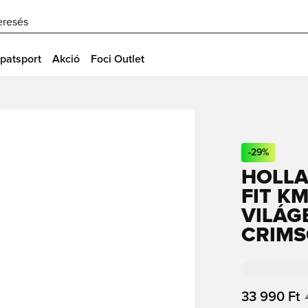
eresés
patsport
Akció
Foci Outlet
-
29
%
HOLLA
FIT K
VILÁG
CRIMS
33 990 Ft