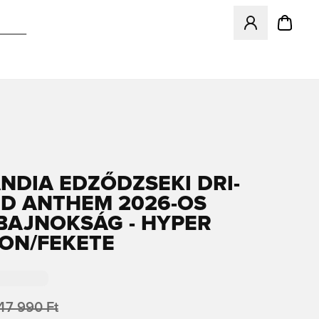
Megnyit egy modá
NDIA EDZŐDZSEKI DRI-
MD ANTHEM 2026-OS
BAJNOKSÁG - HYPER
ON/FEKETE
47 990 Ft