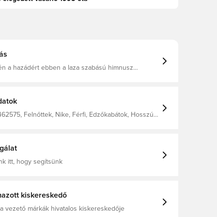
ás
kén a hazádért ebben a laza szabású himnusz
ízlepergető bevonatával és izzadságelvezető kötött
gít, hogy védve maradj, bármit is hozzon a
eccsnap. Anyaga: 100% poliészter.
datok
462575, Felnőttek, Nike, Férfi, Edzőkabátok, Hosszú
ajnokság, Narancs
gálat
k itt, hogy segítsünk
azott kiskereskedő
a vezető márkák hivatalos kiskereskedője