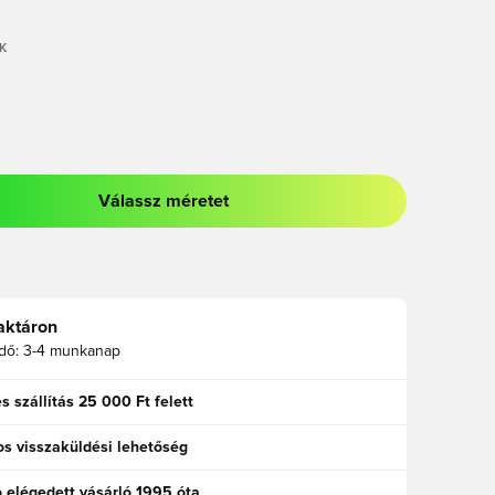
K
Válassz méretet
odált a bejelentkezéshez vagy a tagként való regisztrációhoz
aktáron
idő:
3-4 munkanap
s szállítás 25 000 Ft felett
s visszaküldési lehetőség
ó elégedett vásárló 1995 óta