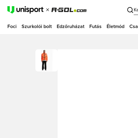
K
Foci
Szurkolói bolt
Edzőruházat
Futás
Életmód
Csa