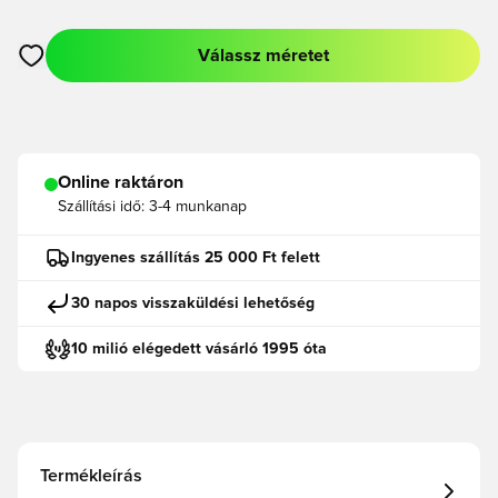
Válassz méretet
Megnyit egy modált a bejelentkezéshez vagy a tagként való r
Online raktáron
Szállítási idő:
3-4 munkanap
Ingyenes szállítás 25 000 Ft felett
30 napos visszaküldési lehetőség
10 milió elégedett vásárló 1995 óta
Termékleírás