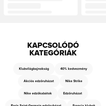
KAPCSOLÓDÓ
KATEGÓRIÁK
Klubvilágbajnokság
40% kedvezmény
Akciós edzőruházat
Nike Strike
Nike edzőkabátok
Edzőruházat
Paris Saint-Germain edzőruházat
Francia klubok