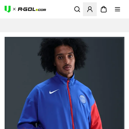
Megnyit egy modált a bejele