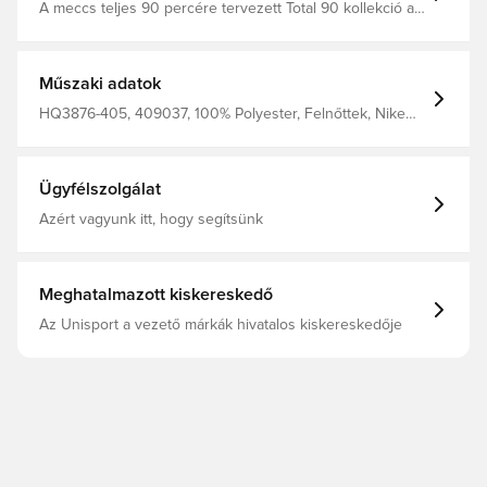
A meccs teljes 90 percére tervezett Total 90 kollekció a
2000-es évek egyik ikonikus szerelése lett,
köszönhetően ívelt vonalainak, aszimmetrikus dizájnjának
és vegyes anyagainak. A könnyű anyag izzadságelvezető
technológiával párosul, hogy hűvösen és
Műszaki adatok
összeszedetten tartson, miközben csiszolod a
képességeidet.
HQ3876-405, 409037, 100% Polyester, Felnőttek, Nike
Strike, Nike, Férfi, Edzőkabátok, Hosszú ujjú, Kék, Nike
T90
Ügyfélszolgálat
Azért vagyunk itt, hogy segítsünk
Meghatalmazott kiskereskedő
Az Unisport a vezető márkák hivatalos kiskereskedője