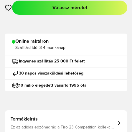
Válassz méretet
Megnyit egy modált a bejelentkezéshez vagy a tagként való r
Online raktáron
Szállítási idő:
3-4 munkanap
Ingyenes szállítás 25 000 Ft felett
30 napos visszaküldési lehetőség
10 milió elégedett vásárló 1995 óta
Termékleírás
Ez az adidas edzőnadrág a Tiro 23 Competition kollekció