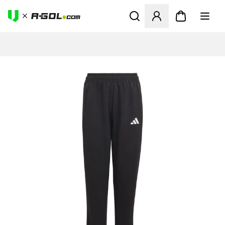
Megnyit egy modált a bejele