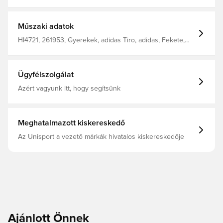
része. Közepesen magas, gumírozott derék
húzózsinórral. Oldalsó cipzáras zsebek. Bokacipzárak.
Szűkített fazon. 100% újrahasznosított poliészter
Műszaki adatok
HI4721, 261953, Gyerekek, adidas Tiro, adidas, Fekete,
Női, Férfi, Edzőnadrág, Hosszú
Ügyfélszolgálat
Azért vagyunk itt, hogy segítsünk
Meghatalmazott kiskereskedő
Az Unisport a vezető márkák hivatalos kiskereskedője
Ajánlott Önnek