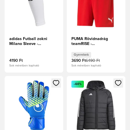
adidas Futball zokni
PUMA Rövidnadrág
Milano Sleeve -
teamRISE -
Fehér/Fekete
Focicipők/Fehér Gyerek
Gyerekek
4190 Ft
3690 Ft
6490 Ft
Sok méretben kapható
Sok méretben kapható
Megnyit egy modált a bejelentkezéshez vagy a tagként való 
Megnyit egy modált a bejelent
-44%