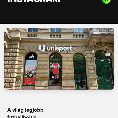
A világ legjobb
futballboltja