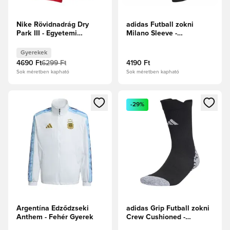
Nike Rövidnadrág Dry
adidas Futball zokni
Park III - Egyetemi
Milano Sleeve -
piros/Fehér Gyerek
Fekete/Fehér
Gyerekek
4690 Ft
6299 Ft
4190 Ft
Sok méretben kapható
Sok méretben kapható
Megnyit egy modált a bejelentkezéshez vagy a tagként való 
Megnyit egy modált a bejelent
-29%
Argentína Edződzseki
adidas Grip Futball zokni
Anthem - Fehér Gyerek
Crew Cushioned -
Fekete/Fehér