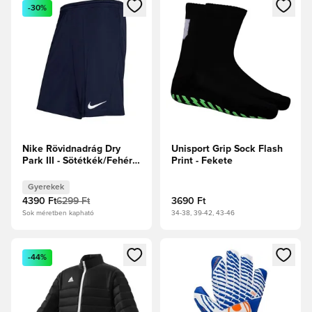
Megnyit egy modált a bejelentkezéshez vagy a tagként való 
Megnyit egy modált a bejelent
-30%
Nike Rövidnadrág Dry
Unisport Grip Sock Flash
Park III - Sötétkék/Fehér
Print - Fekete
Gyerek
Gyerekek
4390 Ft
6299 Ft
3690 Ft
Sok méretben kapható
34-38, 39-42, 43-46
Megnyit egy modált a bejelentkezéshez vagy a tagként való 
Megnyit egy modált a bejelent
-44%