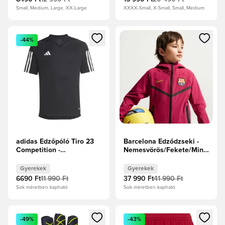
Small, Medium, Large, XX-Large
XXXX-Small, X-Small, Small, Medium
Megnyit egy modált a bejelentkezéshez vagy a tagként való 
Megnyit egy modált a bejelent
-44%
adidas Edzőpóló Tiro 23
Barcelona Edződzseki -
Competition -
Nemesvörös/Fekete/Mineral
Fekete/Fehér Gyerek
Yellow Gyerek
Gyerekek
Gyerekek
6690 Ft
11 990 Ft
37 990 Ft
41 990 Ft
Sok méretben kapható
Sok méretben kapható
Megnyit egy modált a bejelentkezéshez vagy a tagként való 
Megnyit egy modált a bejelent
-49%
-43%