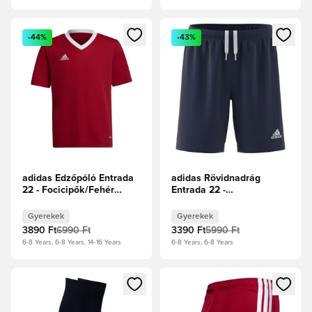
Megnyit egy modált a bejelentkezéshez vagy a tagként való 
Megnyit egy modált a bejelent
-44%
-43%
adidas Edzőpóló Entrada
adidas Rövidnadrág
22 - Focicipők/Fehér
Entrada 22 -
Gyerek
Tengerészkék Gyerek
Gyerekek
Gyerekek
3890 Ft
6990 Ft
3390 Ft
5990 Ft
6-8 Years, 6-8 Years, 14-16 Years
6-8 Years, 6-8 Years
Megnyit egy modált a bejelentkezéshez vagy a tagként való 
Megnyit egy modált a bejelent