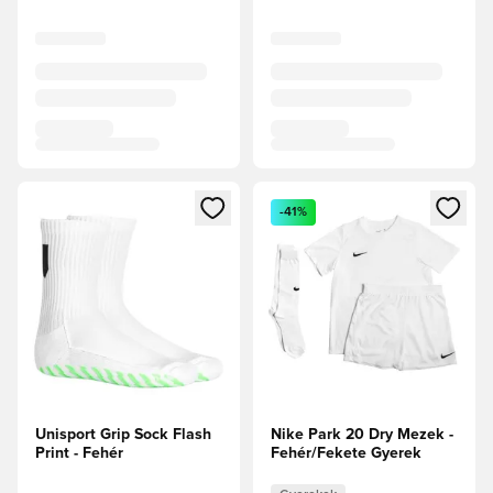
Megnyit egy modált a bejelentkezéshez vagy a tagként való 
Megnyit egy modált a bejelent
-41%
Unisport Grip Sock Flash
Nike Park 20 Dry Mezek -
Print - Fehér
Fehér/Fekete Gyerek