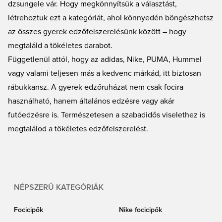
dzsungele vár. Hogy megkönnyítsük a választást,
biztosan találsz magadnak valót. A Unisport mindig kedvező árakat kínál és
gyorsan szállít.
létrehoztuk ezt a kategóriát, ahol könnyedén böngészhetsz
az összes gyerek edzőfelszerelésünk között – hogy
megtaláld a tökéletes darabot.
Függetlenül attól, hogy az adidas, Nike, PUMA, Hummel
vagy valami teljesen más a kedvenc márkád, itt biztosan
rábukkansz. A gyerek edzőruházat nem csak focira
használható, hanem általános edzésre vagy akár
futóedzésre is. Természetesen a szabadidős viselethez is
megtalálod a tökéletes edzőfelszerelést.
NÉPSZERŰ KATEGÓRIÁK
Focicipők
Nike focicipők