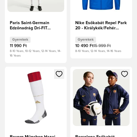
Paris Saint-Germain
Nike Esőkabát Repel Park
Edzőnadrág Dri-FIT
20 - Királykék/Fehér
Academy Profi -
Gyerek
Éjfélkék/Egyetemi
Gyerekek
Gyerekek
piros/Fehér Gyerek
11 990 Ft
10 490 Ft
15 999 Ft
8-10 Years, 10-12 Years, 12-14 Years, 14-
8-10 Years, 12-14 Years, 14-16 Years
16 Years
Megnyit egy modált a bejelentkezéshez vagy a tagként való 
Megnyit egy modált a bejelent
Bayern München Hazai
Barcelona Esőkabát -