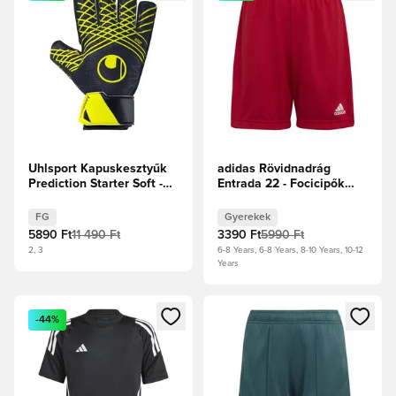
Uhlsport Kapuskesztyűk
adidas Rövidnadrág
Prediction Starter Soft -
Entrada 22 - Focicipők
Sötétkék/Fehér/Fluo
Gyerek
sárga
FG
Gyerekek
5890 Ft
11 490 Ft
3390 Ft
5990 Ft
2, 3
6-8 Years, 6-8 Years, 8-10 Years, 10-12
Years
Megnyit egy modált a bejelentkezéshez vagy a tagként való 
Megnyit egy modált a bejelent
-44%