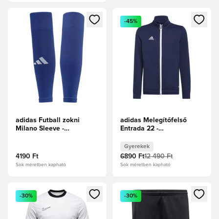
Megnyit egy modált a bejelentkezéshez vagy a tagként való 
Megnyit egy modált a bejelent
-45%
adidas Futball zokni
adidas Melegítőfelső
Milano Sleeve -
Entrada 22 -
Királykék/Fehér
Tengerészkék Gyerek
Gyerekek
4190 Ft
6890 Ft
12 490 Ft
Sok méretben kapható
Sok méretben kapható
Megnyit egy modált a bejelentkezéshez vagy a tagként való 
Megnyit egy modált a bejelent
-30%
-30%