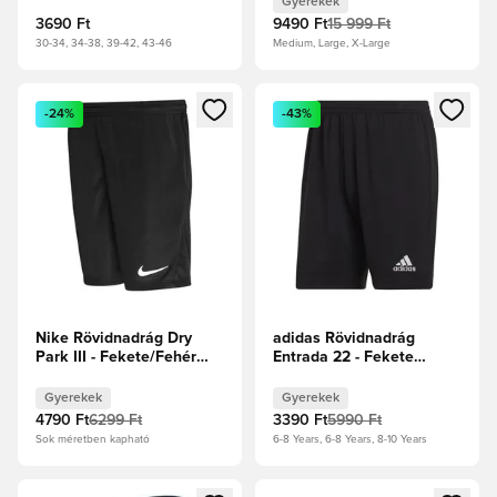
Gyerekek
3690 Ft
9490 Ft
15 999 Ft
30-34, 34-38, 39-42, 43-46
Medium, Large, X-Large
Megnyit egy modált a bejelentkezéshez vagy a tagként való 
Megnyit egy modált a bejelent
-24%
-43%
Nike Rövidnadrág Dry
adidas Rövidnadrág
Park III - Fekete/Fehér
Entrada 22 - Fekete
Gyerek
Gyerek
Gyerekek
Gyerekek
4790 Ft
6299 Ft
3390 Ft
5990 Ft
Sok méretben kapható
6-8 Years, 6-8 Years, 8-10 Years