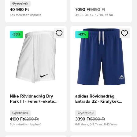
Gyerekek
40 990 Ft
7090 Ft
9990 Ft
Sok méretben kapható
34-38, 38-42, 42-46, 46-50
Megnyit egy modált a bejelentkezéshez vagy a tagként való 
Megnyit egy modált a bejelent
-33%
-43%
Nike Rövidnadrág Dry
adidas Rövidnadrág
Park III - Fehér/Fekete
Entrada 22 - Királykék
Gyerek
Gyerek
Gyerekek
Gyerekek
4190 Ft
6299 Ft
3390 Ft
5990 Ft
Sok méretben kapható
6-8 Years, 6-8 Years, 8-10 Years