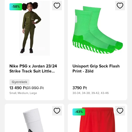
Megnyit egy modált a bejelentkezéshez vagy a tagként való 
Megnyit egy modált a bejelent
-58%
Nike PSG x Jordan 23/24
Unisport Grip Sock Flash
Strike Track Suit Little
Print - Zöld
Kids - Zöld
Gyerekek
13 490 Ft
31 990 Ft
3790 Ft
Small, Medium, Large
30-34, 34-38, 39-42, 43-46
Megnyit egy modált a bejelentkezéshez vagy a tagként való 
Megnyit egy modált a bejelent
-43%