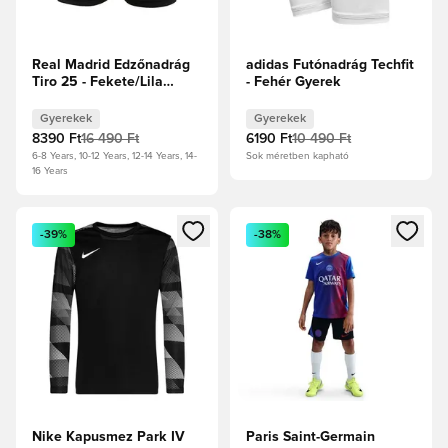
Real Madrid Edzőnadrág
adidas Futónadrág Techfit
Tiro 25 - Fekete/Lila
- Fehér Gyerek
Gyerek
Gyerekek
Gyerekek
8390 Ft
16 490 Ft
6190 Ft
10 490 Ft
6-8 Years, 10-12 Years, 12-14 Years, 14-
Sok méretben kapható
16 Years
Megnyit egy modált a bejelentkezéshez vagy a tagként való 
Megnyit egy modált a bejelent
-39%
-38%
Nike Kapusmez Park IV
Paris Saint-Germain