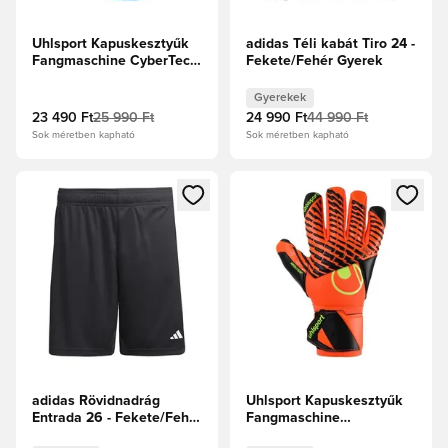
Uhlsport Kapuskesztyűk
adidas Téli kabát Tiro 24 -
Fangmaschine CyberTec
Fekete/Fehér Gyerek
Supersoft HN Planet
Edition - Királyi
Gyerekek
23 490 Ft
25 990 Ft
24 990 Ft
44 990 Ft
Sok méretben kapható
Sok méretben kapható
Megnyit egy modált a bejelentkezéshez vagy a tagként való 
Megnyit egy modált a bejelent
adidas Rövidnadrág
Uhlsport Kapuskesztyűk
Entrada 26 - Fekete/Fehér
Fangmaschine
Gyerek
Absolutgrip HN Profi -