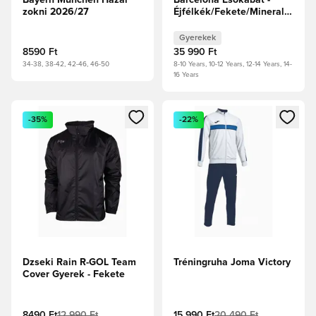
zokni 2026/27
Éjfélkék/Fekete/Mineral
Yellow Gyerek
Gyerekek
8590 Ft
35 990 Ft
34-38, 38-42, 42-46, 46-50
8-10 Years, 10-12 Years, 12-14 Years, 14-
16 Years
Megnyit egy modált a bejelentkezéshez vagy a tagként való 
Megnyit egy modált a bejelent
-35%
-22%
Dzseki Rain R-GOL Team
Tréningruha Joma Victory
Cover Gyerek - Fekete
8490 Ft
12 990 Ft
15 990 Ft
20 490 Ft