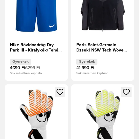
Nike Rövidnadrág Dry
Paris Saint-Germain
Park III - Királykék/Fehér
Dzseki NSW Tech Woven
Gyerek
FZ - Fekete/Antracit
Gyerek
Gyerekek
Gyerekek
4690 Ft
6299 Ft
41 990 Ft
Sok méretben kapható
Sok méretben kapható
Megnyit egy modált a bejelentkezéshez vagy a tagként való 
Megnyit egy modált a bejelent