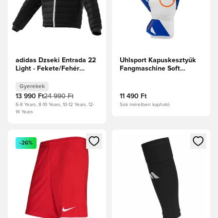
adidas Dzseki Entrada 22
Uhlsport Kapuskesztyűk
Light - Fekete/Fehér
Fangmaschine Soft
Gyerek
Advanced -
Fehér/Királykék/Fluo
Gyerekek
narancs
13 990 Ft
24 990 Ft
11 490 Ft
6-8 Years, 8-10 Years, 10-12 Years, 12-
Sok méretben kapható
14 Years
Megnyit egy modált a bejelentkezéshez vagy a tagként való 
Megnyit egy modált a bejelent
-26%