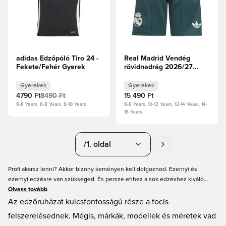
adidas Edzőpóló Tiro 24 -
Real Madrid Vendég
Fekete/Fehér Gyerek
rövidnadrág 2026/27
Gyerek
Gyerekek
Gyerekek
4790 Ft
8490 Ft
15 490 Ft
6-8 Years, 6-8 Years, 8-10 Years
6-8 Years, 10-12 Years, 12-14 Years, 14-
16 Years
/1. oldal
Profi akarsz lenni? Akkor bizony keményen kell dolgoznod. Ezernyi és
ezernyi edzésre van szükséged. És persze ehhez a sok edzéshez kiváló
edzőfelszerelésre is szükséged van. A Unisportnál minden szükséges
Olvass tovább
felszerelést megtalálsz azoknak a gyerekeknek, akik a következő Messivé
Az edzőruházat kulcsfontosságú része a focis
vagy Ronaldóvá szeretnének válni. Gyerek edzőfelszerelést kínálunk az
felszerelésednek. Mégis, márkák, modellek és méretek vad
adidas, Nike és PUMA márkáktól. Rengeteg színben és méretben, így