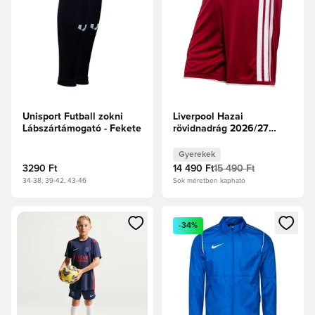
Unisport Futball zokni
Liverpool Hazai
Lábszártámogató - Fekete
rövidnadrág 2026/27
Gyerek
Gyerekek
3290 Ft
14 490 Ft
15 490 Ft
34-38, 39-42, 43-46
Sok méretben kapható
Megnyit egy modált a bejelentkezéshez vagy a tagként való 
Megnyit egy modált a bejelent
-34%