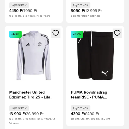
Gyerekek
Gyerekek
4490 Ft
7990 Ft
9090 Ft
12 999 Ft
6-8 Years, 6-8 Years, 14-16 Years
Sok méretben kapható
Megnyit egy modált a bejelentkezéshez vagy a tagként való 
Megnyit egy modált a bejelent
-48%
-32%
Manchester United
PUMA Rövidnadrág
Edzőmez Tiro 25 - Lila
teamRISE - PUMA
árnyalat/Aurora Black
Fekete/PUMA Fehér
Gyerek
Gyerek
Gyerekek
Gyerekek
13 990 Ft
26 990 Ft
4390 Ft
6490 Ft
6-8 Years, 8-10 Years, 10-12 Years, 12-
116 cm, 128 cm, 140 cm, 152 cm
14 Years