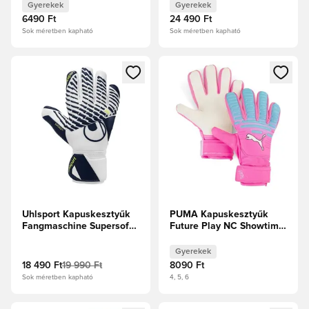
Fluo piros/Fehér/Fluo
Gyerekek
Gyerekek
sárga Gyerek
6490 Ft
24 490 Ft
Sok méretben kapható
Sok méretben kapható
Megnyit egy modált a bejelentkezéshez vagy a tagként való 
Megnyit egy modált a bejelent
Uhlsport Kapuskesztyűk
PUMA Kapuskesztyűk
Fangmaschine Supersoft
Future Play NC Showtime
HN - Fehér/Sötétkék/Fluo
- Neon rózsaszín/Ultra
sárga
Kék/PUMA Fehér Gyerek
Gyerekek
18 490 Ft
19 990 Ft
8090 Ft
Sok méretben kapható
4, 5, 6