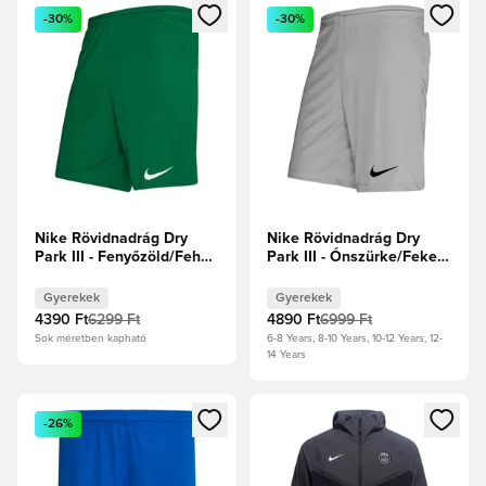
Megnyit egy modált a bejelentkezéshez vagy a tagként való 
Megnyit egy modált a bejelent
-30%
-30%
Nike Rövidnadrág Dry
Nike Rövidnadrág Dry
Park III - Fenyőzöld/Fehér
Park III - Ónszürke/Fekete
Gyerek
Gyerek
Gyerekek
Gyerekek
4390 Ft
6299 Ft
4890 Ft
6999 Ft
Sok méretben kapható
6-8 Years, 8-10 Years, 10-12 Years, 12-
14 Years
Megnyit egy modált a bejelentkezéshez vagy a tagként való 
Megnyit egy modált a bejelent
-26%