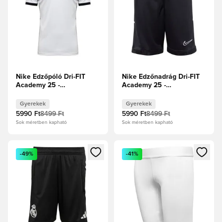
Nike Edzőpóló Dri-FIT
Nike Edzőnadrág Dri-FIT
Academy 25 -
Academy 25 -
Fehér/Fekete/Farkasszürke
Fekete/Fehér Gyerek
Gyerek
Gyerekek
Gyerekek
5990 Ft
8499 Ft
5990 Ft
8499 Ft
Sok méretben kapható
Sok méretben kapható
Megnyit egy modált a bejelentkezéshez vagy a tagként való 
Megnyit egy modált a bejelent
-49%
-41%