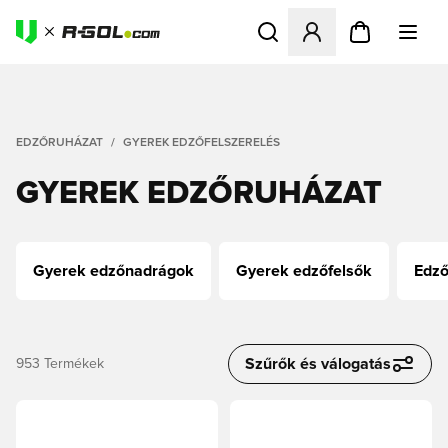
Megnyit egy modált a bejele
EDZŐRUHÁZAT
GYEREK EDZŐFELSZERELÉS
GYEREK EDZŐRUHÁZAT
Gyerek edzőnadrágok
Gyerek edzőfelsők
Edző
Szűrők és válogatás
953
Termékek