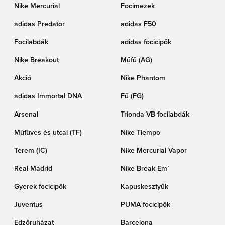
Nike Mercurial
Focimezek
adidas Predator
adidas F50
Focilabdák
adidas focicipők
Nike Breakout
Műfű (AG)
Akció
Nike Phantom
adidas Immortal DNA
Fű (FG)
Arsenal
Trionda VB focilabdák
Műfüves és utcai (TF)
Nike Tiempo
Terem (IC)
Nike Mercurial Vapor
Real Madrid
Nike Break Em’
Gyerek focicipők
Kapuskesztyűk
Juventus
PUMA focicipők
Edzőruházat
Barcelona