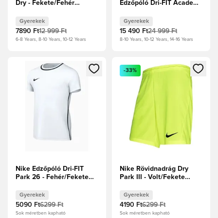
Dry - Fekete/Fehér
Edzőpóló Dri-FIT Academy
Gyerek
Pro Meccs előtti
Harmadik - Hyper
Gyerekek
Gyerekek
Royal/Globális
7890 Ft
12 999 Ft
15 490 Ft
24 999 Ft
piros/Fehér Gyerek
6-8 Years, 8-10 Years, 10-12 Years
8-10 Years, 10-12 Years, 14-16 Years
Megnyit egy modált a bejelentkezéshez vagy a tagként való 
Megnyit egy modált a bejelent
-33%
Nike Edzőpóló Dri-FIT
Nike Rövidnadrág Dry
Park 26 - Fehér/Fekete
Park III - Volt/Fekete
Gyerek
Gyerek
Gyerekek
Gyerekek
5090 Ft
6299 Ft
4190 Ft
6299 Ft
Sok méretben kapható
Sok méretben kapható