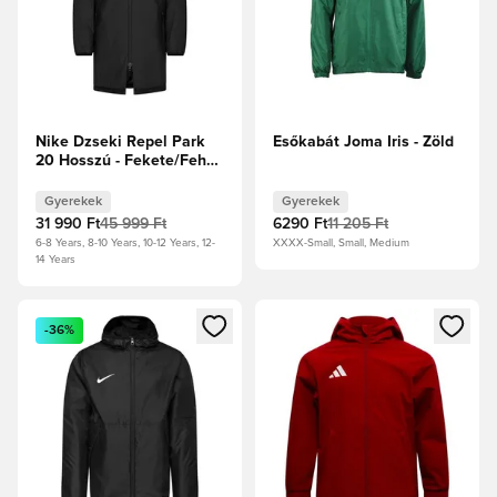
Nike Dzseki Repel Park
Esőkabát Joma Iris - Zöld
20 Hosszú - Fekete/Fehér
Gyerek
Gyerekek
Gyerekek
31 990 Ft
45 999 Ft
6290 Ft
11 205 Ft
6-8 Years, 8-10 Years, 10-12 Years, 12-
XXXX-Small, Small, Medium
14 Years
Megnyit egy modált a bejelentkezéshez vagy a tagként való 
Megnyit egy modált a bejelent
-36%