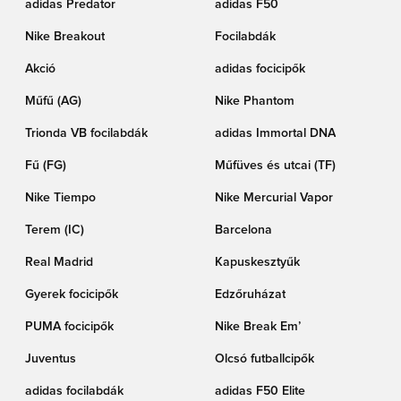
adidas Predator
adidas F50
Nike Breakout
Focilabdák
Akció
adidas focicipők
Műfű (AG)
Nike Phantom
Trionda VB focilabdák
adidas Immortal DNA
Fű (FG)
Műfüves és utcai (TF)
Nike Tiempo
Nike Mercurial Vapor
Terem (IC)
Barcelona
Real Madrid
Kapuskesztyűk
Gyerek focicipők
Edzőruházat
PUMA focicipők
Nike Break Em’
Juventus
Olcsó futballcipők
adidas focilabdák
adidas F50 Elite