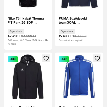
Nike Téli kabát Therma-
PUMA Edződzseki
FIT Park 26 SDF -
teamGOAL -
Fekete/Fehér Gyerek
Sötétkék/PUMA Fehér
Gyerek
Gyerekek
Gyerekek
42 490 Ft
51 999 Ft
15 490 Ft
19 990 Ft
8-10 Years, 10-12 Years, 12-14 Years, 14-
Sok méretben kapható
16 Years
Megnyit egy modált a bejelentkezéshez vagy a tagként való 
Megnyit egy modált a bejelent
-43%
-44%