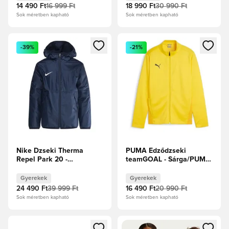
14 490 Ft
16 999 Ft
18 990 Ft
30 990 Ft
Sok méretben kapható
Sok méretben kapható
Megnyit egy modált a bejelentkezéshez vagy a tagként való 
Megnyit egy modált a bejelent
-39%
-21%
Nike Dzseki Therma
PUMA Edződzseki
Repel Park 20 -
teamGOAL - Sárga/PUMA
Obsidian/Fehér Gyerek
Fekete Gyerek
Gyerekek
Gyerekek
24 490 Ft
39 999 Ft
16 490 Ft
20 990 Ft
Sok méretben kapható
Sok méretben kapható
Megnyit egy modált a bejelentkezéshez vagy a tagként való 
Megnyit egy modált a bejelent