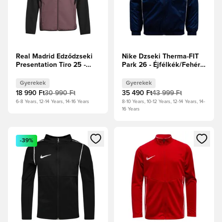
Real Madrid Edződzseki
Nike Dzseki Therma-FIT
Presentation Tiro 25 -
Park 26 - Éjfélkék/Fehér
Lila/Fekete Gyerek
Gyerek
Gyerekek
Gyerekek
18 990 Ft
30 990 Ft
35 490 Ft
43 999 Ft
6-8 Years, 12-14 Years, 14-16 Years
8-10 Years, 10-12 Years, 12-14 Years, 14-
16 Years
Megnyit egy modált a bejelentkezéshez vagy a tagként való 
Megnyit egy modált a bejelent
-39%