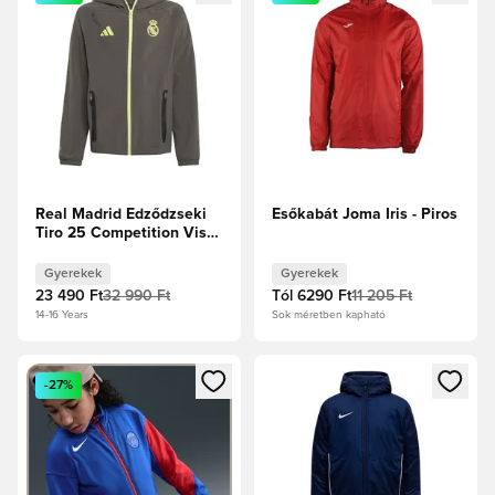
Real Madrid Edződzseki
Esőkabát Joma Iris - Piros
Tiro 25 Competition Vis
Tech Travel -
Alapszürke/Félig fagyott
Gyerekek
Gyerekek
sárga Gyerek
23 490 Ft
32 990 Ft
Tól
6290 Ft
11 205 Ft
14-16 Years
Sok méretben kapható
Megnyit egy modált a bejelentkezéshez vagy a tagként való 
Megnyit egy modált a bejelent
-27%