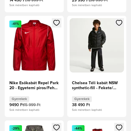
14 490 Ft
16 999 Ft
29 990 Ft
36 990 Ft
Sok méretben kapható
Sok méretben kapható
Megnyit egy modált a bejelentkezéshez vagy a tagként való 
Megnyit egy modált a bejelent
-41%
Nike Esőkabát Repel Park
Chelsea Téli kabát NSW
20 - Egyetemi piros/Fehér
synthetic-fill - Fekete/
Gyerek
Élénkkék Gyerek
Gyerekek
Gyerekek
9490 Ft
15 999 Ft
38 490 Ft
Sok méretben kapható
Sok méretben kapható
Megnyit egy modált a bejelentkezéshez vagy a tagként való 
Megnyit egy modált a bejelent
-29%
-44%