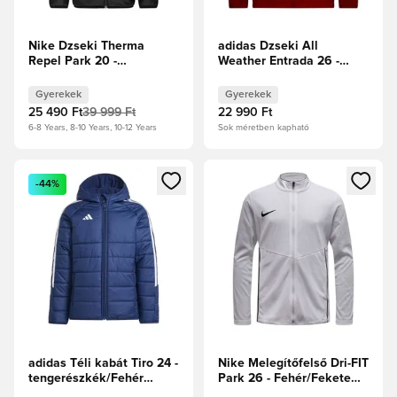
Nike Dzseki Therma
adidas Dzseki All
Repel Park 20 -
Weather Entrada 26 -
Fekete/Fehér Gyerek
Team Power Red/Fehér
Gyerek
Gyerekek
Gyerekek
25 490 Ft
39 999 Ft
22 990 Ft
6-8 Years, 8-10 Years, 10-12 Years
Sok méretben kapható
Megnyit egy modált a bejelentkezéshez vagy a tagként való 
Megnyit egy modált a bejelent
-44%
adidas Téli kabát Tiro 24 -
Nike Melegítőfelső Dri-FIT
tengerészkék/Fehér
Park 26 - Fehér/Fekete
Gyerek
Gyerek