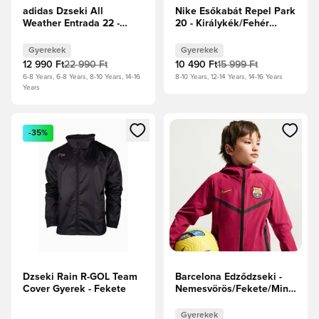
adidas Dzseki All
Nike Esőkabát Repel Park
Weather Entrada 22 -
20 - Királykék/Fehér
Tengerészkék/Fehér
Gyerek
Gyerek
Gyerekek
Gyerekek
12 990 Ft
22 990 Ft
10 490 Ft
15 999 Ft
6-8 Years, 6-8 Years, 8-10 Years, 14-16
8-10 Years, 12-14 Years, 14-16 Years
Years
Megnyit egy modált a bejelentkezéshez vagy a tagként való 
Megnyit egy modált a bejelent
-35%
Dzseki Rain R-GOL Team
Barcelona Edződzseki -
Cover Gyerek - Fekete
Nemesvörös/Fekete/Mineral
Yellow Gyerek
Gyerekek