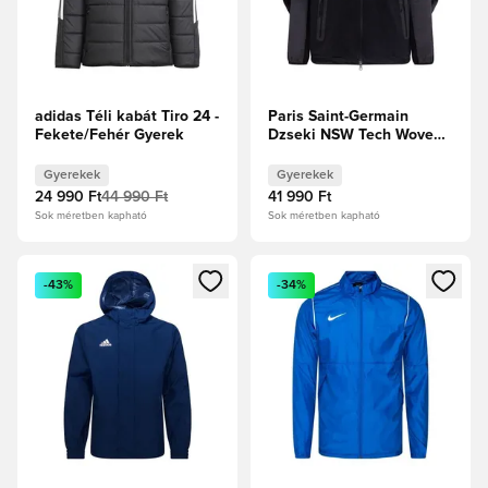
adidas Téli kabát Tiro 24 -
Paris Saint-Germain
Fekete/Fehér Gyerek
Dzseki NSW Tech Woven
FZ - Fekete/Antracit
Gyerek
Gyerekek
Gyerekek
24 990 Ft
44 990 Ft
41 990 Ft
Sok méretben kapható
Sok méretben kapható
Megnyit egy modált a bejelentkezéshez vagy a tagként való 
Megnyit egy modált a bejelent
-43%
-34%