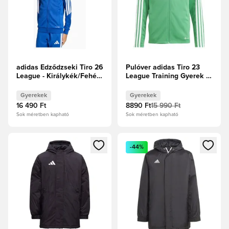
adidas Edződzseki Tiro 26
Pulóver adidas Tiro 23
League - Királykék/Fehér
League Training Gyerek -
Gyerek
Zöld
Gyerekek
Gyerekek
16 490 Ft
8890 Ft
15 990 Ft
Sok méretben kapható
Sok méretben kapható
Megnyit egy modált a bejelentkezéshez vagy a tagként való 
Megnyit egy modált a bejelent
-44%