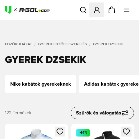
Megnyit egy modált a bejele
EDZŐRUHÁZAT
GYEREK EDZŐFELSZERELÉS
GYEREK DZSEKIK
GYEREK DZSEKIK
Nike kabátok gyerekeknek
Adidas kabátok gyerek
Szűrők és válogatás
122
Termékek
Megnyit egy modált a bejelentkezéshez vagy a tagként való 
Megnyit egy modált a bejelent
-44%