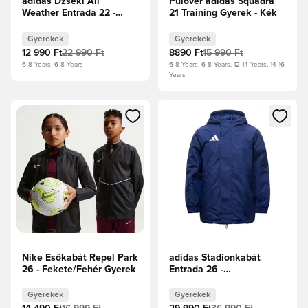
adidas Dzseki All
Pulóver adidas Squadra
Weather Entrada 22 -
21 Training Gyerek - Kék
Fekete/Fehér Gyerek
Gyerekek
Gyerekek
12 990 Ft
22 990 Ft
8890 Ft
15 990 Ft
6-8 Years, 6-8 Years
6-8 Years, 6-8 Years, 12-14 Years, 14-16
Years
Megnyit egy modált a bejelentkezéshez vagy a tagként való 
Megnyit egy modált a bejelent
Nike Esőkabát Repel Park
adidas Stadionkabát
26 - Fekete/Fehér Gyerek
Entrada 26 -
Tengerészkék/Fehér
Gyerek
Gyerekek
Gyerekek