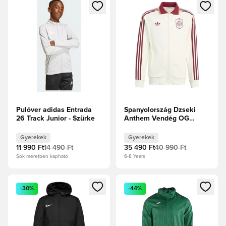
Megnyit egy modált a bejelentkezéshez vagy a tagként való 
Megnyit egy modált a bejelent
Pulóver adidas Entrada
Spanyolország Dzseki
26 Track Junior - Szürke
Anthem Vendég OG
2026-os Világbajnokság -
Törtfehér Gyerek
Gyerekek
Gyerekek
11 990 Ft
14 490 Ft
35 490 Ft
40 990 Ft
Sok méretben kapható
6-8 Years
Megnyit egy modált a bejelentkezéshez vagy a tagként való 
Megnyit egy modált a bejelent
-30%
-44%