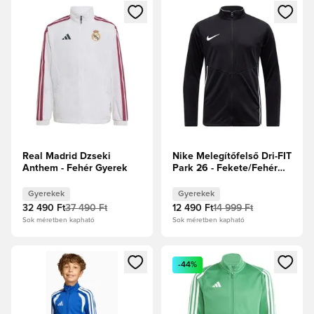
Megnyit egy modált a bejelentkezéshez vagy a tagként való 
Megnyit egy modált a bejelent
Real Madrid Dzseki
Nike Melegítőfelső Dri-FIT
Anthem - Fehér Gyerek
Park 26 - Fekete/Fehér
Gyerek
Gyerekek
Gyerekek
32 490 Ft
37 490 Ft
12 490 Ft
14 999 Ft
Sok méretben kapható
Sok méretben kapható
Megnyit egy modált a bejelentkezéshez vagy a tagként való 
Megnyit egy modált a bejelent
-44%