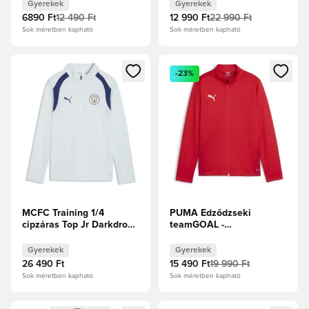
Gyerek
Gyerekek
Gyerekek
6890 Ft
12 490 Ft
12 990 Ft
22 990 Ft
Sok méretben kapható
Sok méretben kapható
Megnyit egy modált a bejelentkezéshez vagy a tagként való 
Megnyit egy modált a bejelent
-23%
MCFC Training 1/4
PUMA Edződzseki
cipzáras Top Jr Darkdrop
teamGOAL -
Blue Jewel
Focicipők/Fehér Gyerek
Gyerekek
Gyerekek
26 490 Ft
15 490 Ft
19 990 Ft
Sok méretben kapható
Sok méretben kapható