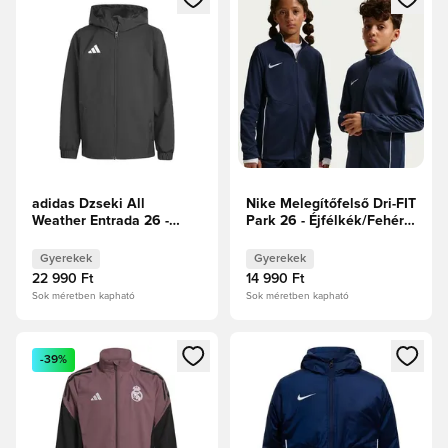
adidas Dzseki All
Nike Melegítőfelső Dri-FIT
Weather Entrada 26 -
Park 26 - Éjfélkék/Fehér
Fekete/Fehér Gyerek
Gyerek
Gyerekek
Gyerekek
22 990 Ft
14 990 Ft
Sok méretben kapható
Sok méretben kapható
Megnyit egy modált a bejelentkezéshez vagy a tagként való 
Megnyit egy modált a bejelent
-39%