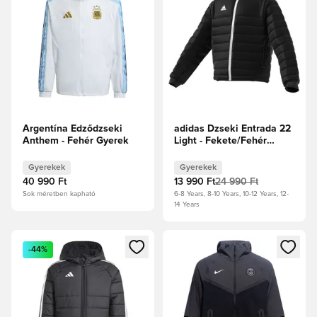
Argentína Edződzseki
adidas Dzseki Entrada 22
Anthem - Fehér Gyerek
Light - Fekete/Fehér
Gyerek
Gyerekek
Gyerekek
40 990 Ft
13 990 Ft
24 990 Ft
Sok méretben kapható
6-8 Years, 8-10 Years, 10-12 Years, 12-
14 Years
Megnyit egy modált a bejelentkezéshez vagy a tagként való 
Megnyit egy modált a bejelent
-44%