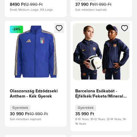
8490 Ft
12 990 Ft
37 990 Ft
41 990 Ft
Small, Medium, Large, XX-Large
Sok méretben kapható
Megnyit egy modált a bejelentkezéshez vagy a tagként való 
Megnyit egy modált a bejelent
-24%
Olaszország Edződzseki
Barcelona Esőkabát -
Anthem - Kék Gyerek
Éjfélkék/Fekete/Mineral
Yellow Gyerek
Gyerekek
Gyerekek
30 990 Ft
40 990 Ft
35 990 Ft
Sok méretben kapható
8-10 Years, 10-12 Years, 12-14 Years, 14-
16 Years