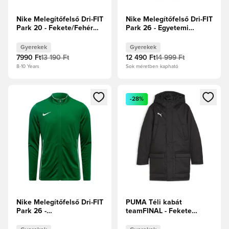
Nike Melegítőfelső Dri-FIT
Nike Melegítőfelső Dri-FIT
Park 20 - Fekete/Fehér
Park 26 - Egyetemi
Gyerek
piros/Fehér Gyerek
Gyerekek
Gyerekek
7990 Ft
13 190 Ft
12 490 Ft
14 999 Ft
8-10 Years
Sok méretben kapható
Megnyit egy modált a bejelentkezéshez vagy a tagként való 
Megnyit egy modált a bejelent
-28%
Nike Melegítőfelső Dri-FIT
PUMA Téli kabát
Park 26 -
teamFINAL - Fekete
Fenyőzöld/Fehér Gyerek
Gyerek