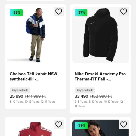
Megnyit egy modált a bejelentkezéshez vagy a tagként való 
Megnyit egy modált a bejelent
-38%
-37%
Chelsea Téli kabát NSW
Nike Dzseki Academy Pro
synthetic-fill -
Therma-FIT Fall -
Obsidian/Rush Blue/Fehér
Fekete/Fehér Gyerek
Gyerek
Gyerekek
Gyerekek
25 990 Ft
41 999 Ft
33 490 Ft
52 990 Ft
8-10 Years, 10-12 Years, 12-14 Years
6-8 Years, 8-10 Years, 10-12 Years, 12-
14 Years
Megnyit egy modált a bejelentkezéshez vagy a tagként való 
Megnyit egy modált a bejelent
-39%