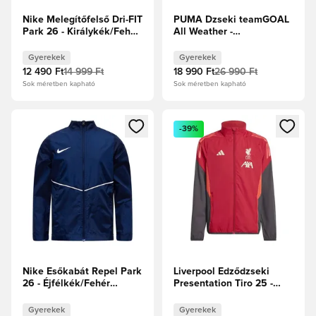
Nike Melegítőfelső Dri-FIT
PUMA Dzseki teamGOAL
Park 26 - Királykék/Fehér
All Weather -
Gyerek
Fekete/Fehér Gyerek
Gyerekek
Gyerekek
12 490 Ft
14 999 Ft
18 990 Ft
26 990 Ft
Sok méretben kapható
Sok méretben kapható
Megnyit egy modált a bejelentkezéshez vagy a tagként való 
Megnyit egy modált a bejelent
-39%
Nike Esőkabát Repel Park
Liverpool Edződzseki
26 - Éjfélkék/Fehér
Presentation Tiro 25 -
Gyerek
Epervörös Gyerek
Gyerekek
Gyerekek