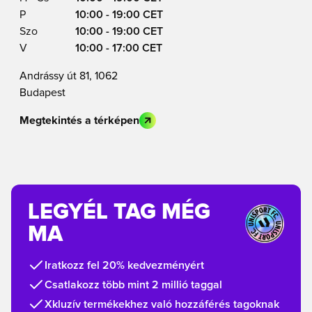
P
10:00 - 19:00 CET
Szo
10:00 - 19:00 CET
V
10:00 - 17:00 CET
Andrássy út 81, 1062
Budapest
Megtekintés a térképen
LEGYÉL TAG MÉG
MA
Iratkozz fel 20% kedvezményért
Csatlakozz több mint 2 millió taggal
Xkluzív termékekhez való hozzáférés tagoknak