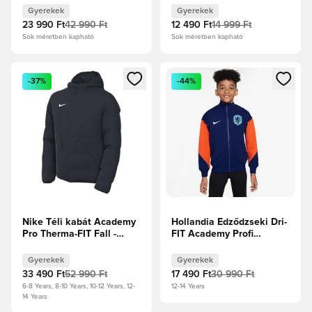
Gyerekek
Gyerekek
23 990 Ft
42 990 Ft
12 490 Ft
14 999 Ft
Sok méretben kapható
Sok méretben kapható
Megnyit egy modált a bejelentkezéshez vagy a tagként való 
Megnyit egy modált a bejelent
-37%
-44%
Nike Téli kabát Academy
Hollandia Edződzseki Dri-
Pro Therma-FIT Fall -
FIT Academy Profi
Obsidian/Fehér Gyerek
Anthem -
Űrkék/Biztonsági
Gyerekek
Gyerekek
narancs/Fehér Gyerek
33 490 Ft
52 990 Ft
17 490 Ft
30 990 Ft
6-8 Years, 8-10 Years, 10-12 Years, 12-
12-14 Years
14 Years