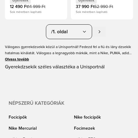
Gyerekek
Gyerekek
12 490 Ft
14 999 Ft
37 990 Ft
52 990 Ft
Sok méretben kapható
Sok méretben kapható
/1. oldal
Válogass gyerekdzsekik közül a Unisportnál! Fedezd fel a fiú és lány dzsekik
hatalmas kínálatát. Válogass a legnagyobb márkák, mint a Nike, PUMA, adidas
és sok más termékei közül. Kínálunk gyerekdzsekiket minden évszakra:
Olvass tovább
nyárra, télre, tavaszra és őszre. Találd meg a tökéletes darabot, legyen szó
Gyerekdzsekik széles választéka a Unisportnál
szeles edzésről vagy egy meleg kabátról a pálya szélére. Válaszd ki a
megfelelő méretet, és rendeld meg még ma a Unisporttól!
NÉPSZERŰ KATEGÓRIÁK
Focicipők
Nike focicipők
Nike Mercurial
Focimezek