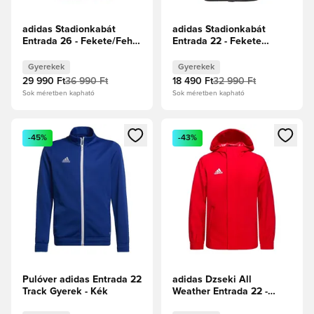
adidas Stadionkabát
adidas Stadionkabát
Entrada 26 - Fekete/Fehér
Entrada 22 - Fekete
Gyerek
Gyerek
Gyerekek
Gyerekek
29 990 Ft
36 990 Ft
18 490 Ft
32 990 Ft
Sok méretben kapható
Sok méretben kapható
Megnyit egy modált a bejelentkezéshez vagy a tagként való 
Megnyit egy modált a bejelent
-45%
-43%
Pulóver adidas Entrada 22
adidas Dzseki All
Track Gyerek - Kék
Weather Entrada 22 -
Team Power Red/Fehér