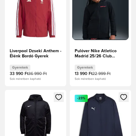
Liverpool Dzseki Anthem -
Pulóver Nike Atletico
Élénk Bordó Gyerek
Madrid 25/26 Club
Gyerek - Fekete
Gyerekek
Gyerekek
33 990 Ft
36 990 Ft
13 990 Ft
22 999 Ft
Sok méretben kapható
Sok méretben kapható
Megnyit egy modált a bejelentkezéshez vagy a tagként való 
Megnyit egy modált a bejelent
-23%