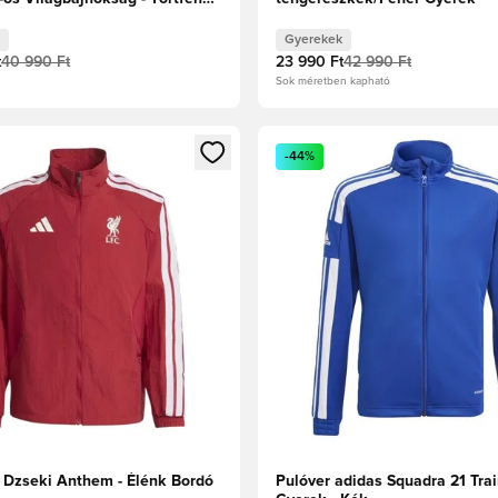
Gyerekek
t
40 990 Ft
23 990 Ft
42 990 Ft
Sok méretben kapható
t való regisztrációhoz
gy modált a bejelentkezéshez vagy a tagként való regisztrációh
Megnyit egy modált a bejelen
-44%
l Dzseki Anthem - Élénk Bordó
Pulóver adidas Squadra 21 Tra