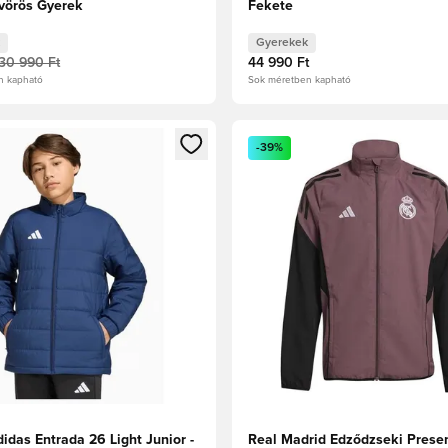
rvörös Gyerek
Fekete
Gyerekek
30 990 Ft
44 990 Ft
n kapható
Sok méretben kapható
t való regisztrációhoz
gy modált a bejelentkezéshez vagy a tagként való regisztrációh
Megnyit egy modált a bejelen
-39%
idas Entrada 26 Light Junior -
Real Madrid Edződzseki Prese