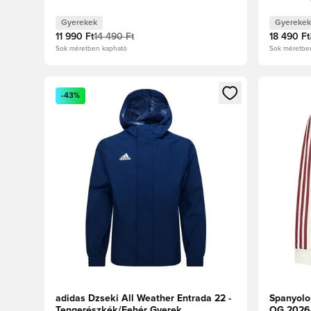
Gyerekek
Gyerekek
11 990 Ft
14 490 Ft
18 490 Ft
Sok méretben kapható
Sok méretbe
Megnyit egy modált a bejelentkezéshez vagy a tagkén
Megnyit e
-43%
adidas Dzseki All Weather Entrada 22 -
Spanyolo
Tengerészkék/Fehér Gyerek
OG 2026-