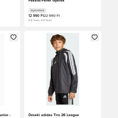
Fekete/Fehér Gyerek
Gyerekek
12 990 Ft
22 990 Ft
6-8 Years, 6-8 Years
oz
tkezéshez vagy a tagként való regisztrációhoz
Megnyit egy modált a bejelentkezéshez vagy a tag
unior -
Dzseki adidas Tiro 26 League