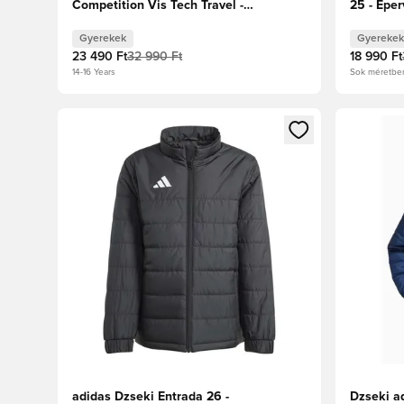
Competition Vis Tech Travel -
25 - Epe
Alapszürke/Félig fagyott sárga Gyerek
Gyerekek
Gyerekek
23 490 Ft
32 990 Ft
18 990 Ft
14-16 Years
Sok méretbe
Megnyit egy modált a bejelentkezéshez vagy a tagkén
Megnyit e
adidas Dzseki Entrada 26 -
Dzseki ad