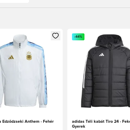
t való regisztrációhoz
gy modált a bejelentkezéshez vagy a tagként való regisztrációh
Megnyit egy modált a bejelen
-44%
a Edződzseki Anthem - Fehér
adidas Téli kabát Tiro 24 - Fe
Gyerek