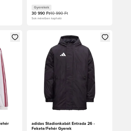
Gyerekek
30 990 Ft
40 990 Ft
Sok méretben kapható
oz
tkezéshez vagy a tagként való regisztrációhoz
Megnyit egy modált a bejelentkezéshez vagy a tag
Fehér
adidas Stadionkabát Entrada 26 -
Fekete/Fehér Gyerek