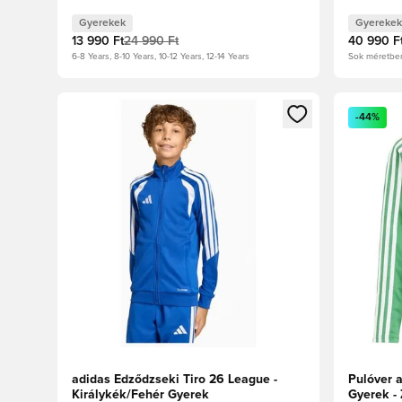
Gyerekek
Gyerekek
13 990 Ft
24 990 Ft
40 990 F
6-8 Years, 8-10 Years, 10-12 Years, 12-14 Years
Sok méretbe
Megnyit egy modált a bejelentkezéshez vagy a tagkén
Megnyit e
-44%
adidas Edződzseki Tiro 26 League -
Pulóver a
Királykék/Fehér Gyerek
Gyerek - 