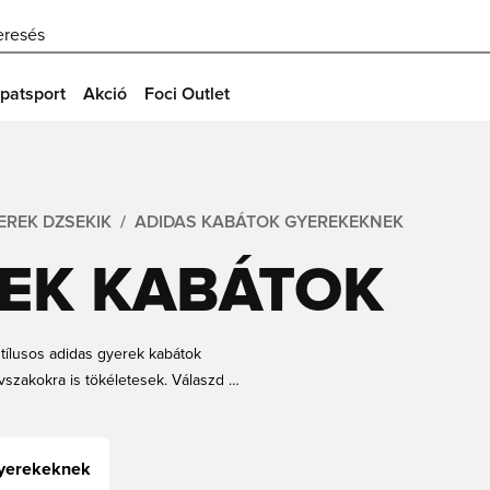
eresés
patsport
Akció
Foci Outlet
EREK DZSEKIK
ADIDAS KABÁTOK GYEREKEKNEK
REK KABÁTOK
stílusos adidas gyerek kabátok
vszakokra is tökéletesek. Válaszd ki
 következő adidas kabátodat gyors
gyerekeknek