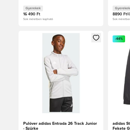
Gyerekek
Gyerekek
16 490 Ft
8890 Ft
1
Sok méretben kapható
Sok méretbe
Megnyit egy modált a bejelentkezéshez vagy a tagkén
Megnyit e
-44%
Pulóver adidas Entrada 26 Track Junior
adidas S
- Szürke
Fekete G