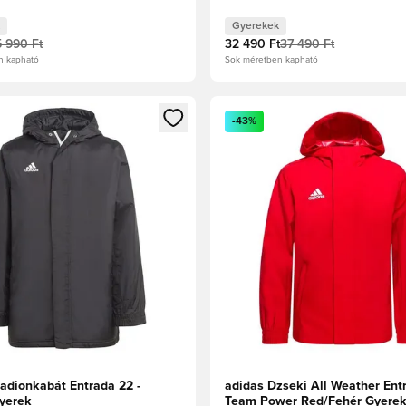
Gyerekek
5 990 Ft
32 490 Ft
37 490 Ft
n kapható
Sok méretben kapható
t való regisztrációhoz
gy modált a bejelentkezéshez vagy a tagként való regisztrációh
Megnyit egy modált a bejelen
-43%
tadionkabát Entrada 22 -
adidas Dzseki All Weather Entr
yerek
Team Power Red/Fehér Gyere