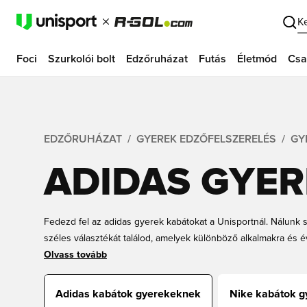
K
Foci
Szurkolói bolt
Edzőruházat
Futás
Életmód
Csa
EDZŐRUHÁZAT
GYEREK EDZŐFELSZERELÉS
GY
ADIDAS GYE
Fedezd fel az adidas gyerek kabátokat a Unisportnál. Nálunk 
széles választékát találod, amelyek különböző alkalmakra és é
a neked tetsző dizájnt és színkombinációt, és rendeld meg a
Olvass tovább
szállítással a Unisportnál.
Adidas kabátok gyerekeknek
Nike kabátok 