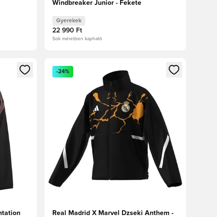
Windbreaker Junior - Fekete
Gyerekek
22 990 Ft
Sok méretben kapható
oz
tkezéshez vagy a tagként való regisztrációhoz
Megnyit egy modált a bejelentkezéshez vagy a tag
-24%
ntation
Real Madrid X Marvel Dzseki Anthem -