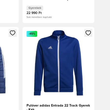
Gyerekek
22 990 Ft
Sok méretben kapható
oz
tkezéshez vagy a tagként való regisztrációhoz
Megnyit egy modált a bejelentkezéshez vagy a tag
-45%
Pulóver adidas Entrada 22 Track Gyerek
- Kék