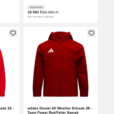
Gyerekek
29 990 Ft
36 990 Ft
Sok méretben kapható
oz
tkezéshez vagy a tagként való regisztrációhoz
Megnyit egy modált a bejelentkezéshez vagy a tag
ada 22 -
adidas Dzseki All Weather Entrada 26 -
k
Team Power Red/Fehér Gyerek