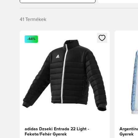
41
Termékek
Megnyit egy modált a bejelentkezéshez vagy a tagkén
Megnyit e
-44%
adidas Dzseki Entrada 22 Light -
Argentín
Fekete/Fehér Gyerek
Gyerek