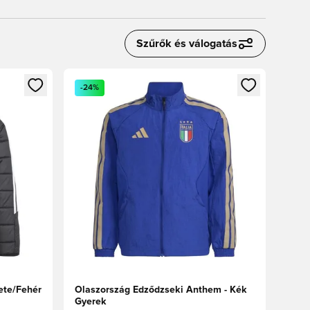
Szűrők és válogatás
oz
tkezéshez vagy a tagként való regisztrációhoz
Megnyit egy modált a bejelentkezéshez vagy a tag
-24%
kete/Fehér
Olaszország Edződzseki Anthem - Kék
Gyerek