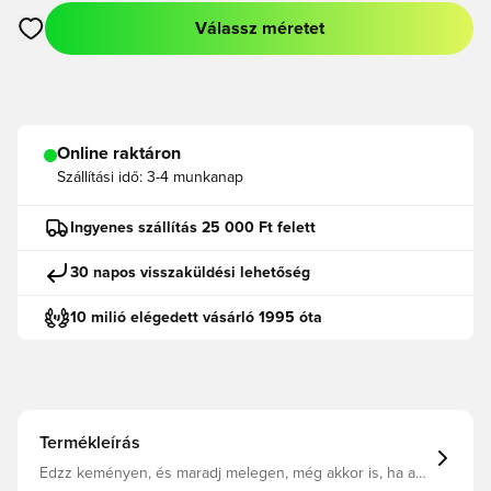
Válassz méretet
Megnyit egy modált a bejelentkezéshez vagy a tagként való r
Online raktáron
Szállítási idő:
3-4 munkanap
Ingyenes szállítás 25 000 Ft felett
30 napos visszaküldési lehetőség
10 milió elégedett vásárló 1995 óta
Termékleírás
Edzz keményen, és maradj melegen, még akkor is, ha a