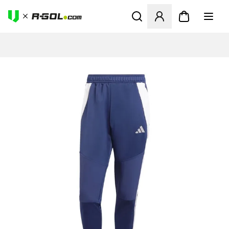
Megnyit egy modált a bejele