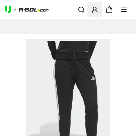
Megnyit egy modált a bejele