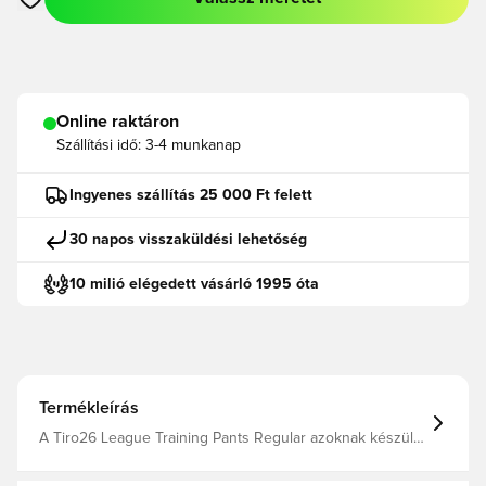
Megnyit egy modált a bejelentkezéshez vagy a tagként való r
Online raktáron
Szállítási idő:
3-4 munkanap
Ingyenes szállítás 25 000 Ft felett
30 napos visszaküldési lehetőség
10 milió elégedett vásárló 1995 óta
Termékleírás
A Tiro26 League Training Pants Regular azoknak készült,
akik a futballért élnek. A teljesítményt és a stílust előtérbe
helyezve karcsú, modern megjelenést biztosítanak, ami a