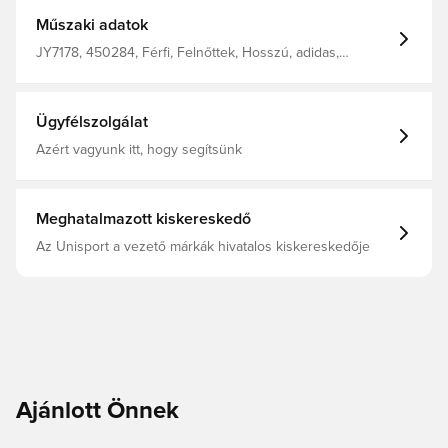
sebességet és a dinamizmust testesíti meg. Oldalsó
cipzáras zsebek Cipzár a lábszáron Húzózsinór Normál
Műszaki adatok
szabás 100% újrahasznosított poliészter
JY7178, 450284, Férfi, Felnőttek, Hosszú, adidas,
Edzőnadrág, adidas Tiro, Fekete
Ügyfélszolgálat
Azért vagyunk itt, hogy segítsünk
Meghatalmazott kiskereskedő
Az Unisport a vezető márkák hivatalos kiskereskedője
Ajánlott Önnek