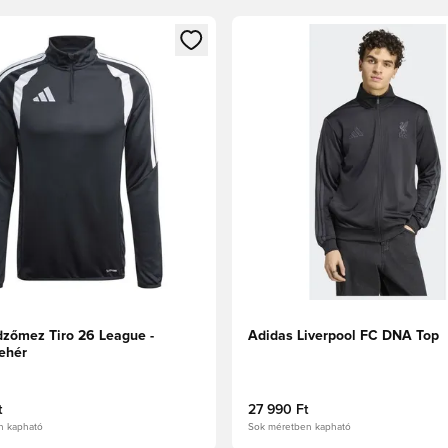
t való regisztrációhoz
gy modált a bejelentkezéshez vagy a tagként való regisztrációh
Megnyit egy modált a bejelen
dzőmez Tiro 26 League -
Adidas Liverpool FC DNA Top
ehér
t
27 990 Ft
n kapható
Sok méretben kapható