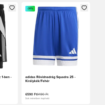
oz
tkezéshez vagy a tagként való regisztrációhoz
Megnyit egy modált a bejelentkezéshez vagy a tag
-31%
 1-ben -
adidas Rövidnadrág Squadra 25 -
Királykék/Fehér
6590 Ft
9490 Ft
Sok méretben kapható