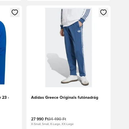
oz
tkezéshez vagy a tagként való regisztrációhoz
Megnyit egy modált a bejelentkezéshez vagy a tag
 23 -
Adidas Greece Originals futónadrág
27 990 Ft
34 490 Ft
X-Small, Small, X-Large, XX-Large