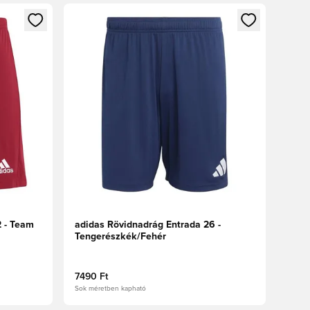
oz
tkezéshez vagy a tagként való regisztrációhoz
Megnyit egy modált a bejelentkezéshez vagy a tag
2 - Team
adidas Rövidnadrág Entrada 26 -
Tengerészkék/Fehér
7490 Ft
Sok méretben kapható