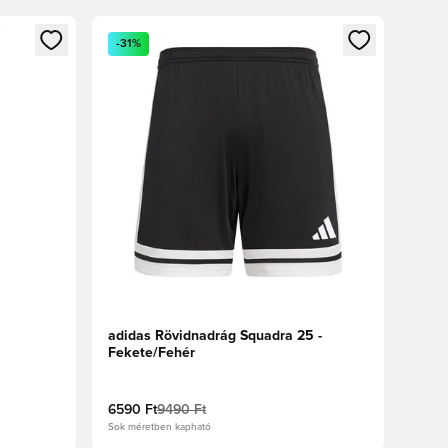
oz
tkezéshez vagy a tagként való regisztrációhoz
Megnyit egy modált a bejelentkezéshez vagy a tag
-31%
adidas Rövidnadrág Squadra 25 -
Fekete/Fehér
6590 Ft
9490 Ft
Sok méretben kapható