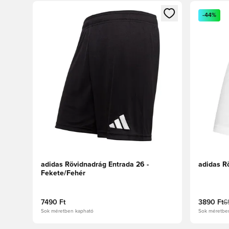
Megnyit egy modált a bejelentkezéshez vagy a tagkén
Megnyit e
-44%
adidas Rövidnadrág Entrada 26 -
adidas R
Fekete/Fehér
7490 Ft
3890 Ft
6
Sok méretben kapható
Sok méretbe