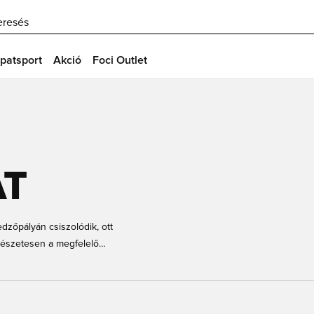
eresés
patsport
Akció
Foci Outlet
AT
dzőpályán csiszolódik, ott
mészetesen a megfelelő
zat széles kínálatát találod a
k mástól. Találsz edzőruhákat
vagyunk benne, hogy megtalálod a