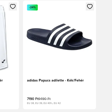
oz
tkezéshez vagy a tagként való regisztrációhoz
Megnyit egy modált a bejelentkezéshez vagy a tag
-24%
ér
adidas Papucs adilette - Kék/Fehér
7190 Ft
9490 Ft
EU 38, EU 39, EU 40½, EU 42