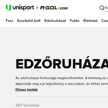
K
Foci
Szurkolói bolt
Edzőruházat
Futás
Életmód
Csa
EDZŐRUHÁZ
Az edzőruházat fontossága megkerülhetetlen. A tehetség az e
alapozódik meg a jó teljesítmény a meccseken, és ehhez ter
felszerelésre is szükséged van. Nálunk, a Unisportnál edzőruhá
Olvass tovább
vezető márkáktól: Nike, Adidas, PUMA, Under Armor és még so
minden évszakra, minden méretben és színben, így biztosak 
263
Termékek
számodra és az igényeidnek megfelelő darabot.