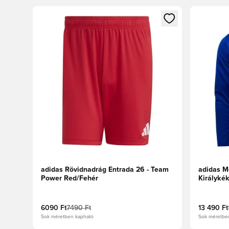
Megnyit egy modált a bejelentkezéshez vagy a tagkén
Megnyit e
adidas Rövidnadrág Entrada 26 - Team
adidas Me
Power Red/Fehér
Királyké
6090 Ft
7490 Ft
13 490 Ft
Sok méretben kapható
Sok méretbe