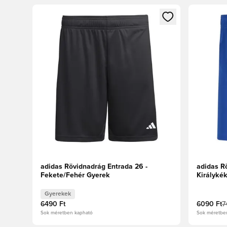
Megnyit egy modált a bejelentkezéshez vagy a tagkén
Megnyit e
adidas Rövidnadrág Entrada 26 -
adidas R
Fekete/Fehér Gyerek
Királyké
Gyerekek
6490 Ft
6090 Ft
7
Sok méretben kapható
Sok méretbe