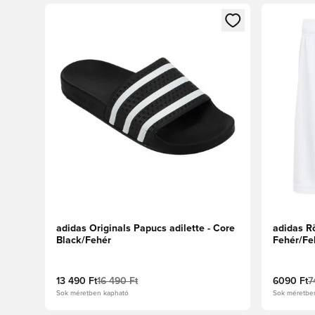
Megnyit egy modált a bejelentkezéshez vagy a tagkén
Megnyit e
adidas Originals Papucs adilette - Core
adidas R
Black/Fehér
Fehér/Fe
13 490 Ft
16 490 Ft
6090 Ft
7
Sok méretben kapható
Sok méretbe