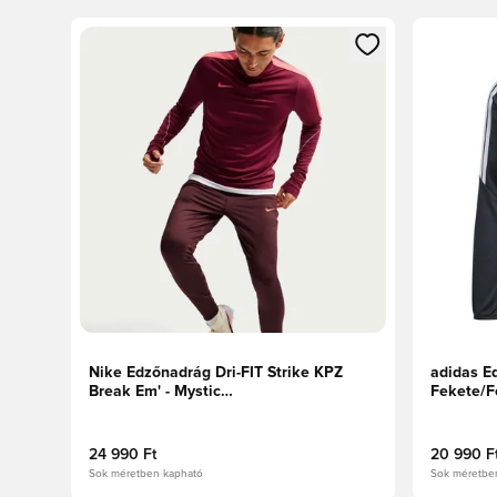
Megnyit egy modált a bejelentkezéshez vagy a tagkén
Megnyit e
Nike Edzőnadrág Dri-FIT Strike KPZ
adidas E
Break Em' - Mystic
Fekete/F
Dates/Bíborvörös/Fehér
24 990 Ft
20 990 F
Sok méretben kapható
Sok méretbe