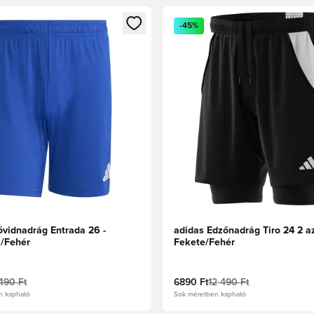
t való regisztrációhoz
gy modált a bejelentkezéshez vagy a tagként való regisztrációh
Megnyit egy modált a bejelen
-45%
övidnadrág Entrada 26 -
adidas Edzőnadrág Tiro 24 2 az
k/Fehér
Fekete/Fehér
490 Ft
6890 Ft
12 490 Ft
n kapható
Sok méretben kapható