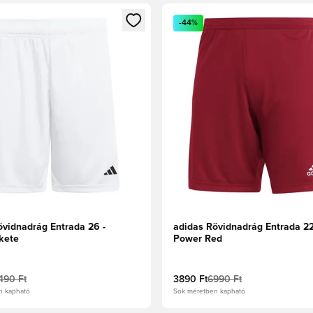
t való regisztrációhoz
gy modált a bejelentkezéshez vagy a tagként való regisztrációh
Megnyit egy modált a bejelen
-44%
övidnadrág Entrada 26 -
adidas Rövidnadrág Entrada 2
kete
Power Red
490 Ft
3890 Ft
6990 Ft
n kapható
Sok méretben kapható