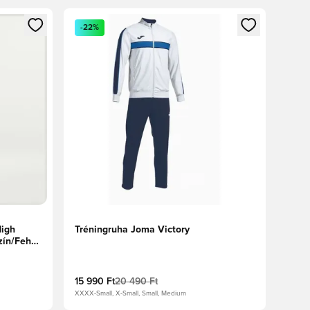
oz
tkezéshez vagy a tagként való regisztrációhoz
Megnyit egy modált a bejelentkezéshez vagy a tag
-22%
High
Tréningruha Joma Victory
zín/Fehér
15 990 Ft
20 490 Ft
XXXX-Small, X-Small, Small, Medium