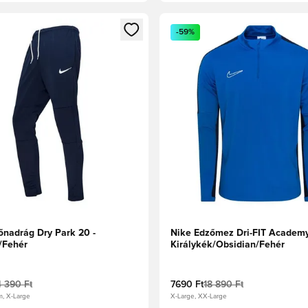
t való regisztrációhoz
gy modált a bejelentkezéshez vagy a tagként való regisztrációh
Megnyit egy modált a bejelen
-59%
őnadrág Dry Park 20 -
Nike Edzőmez Dri-FIT Academy
/Fehér
Királykék/Obsidian/Fehér
4 390 Ft
7690 Ft
18 890 Ft
m, X-Large
X-Large, XX-Large