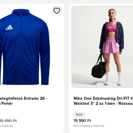
t való regisztrációhoz
gy modált a bejelentkezéshez vagy a tagként való regisztrációh
Megnyit egy modált a bejelen
legítőfelső Entrada 26 -
Nike One Edzőnadrág Dri-FIT 
k/Fehér
Waisted 3'' 2 az 1-ben - Rózsas
Női
Nők
16 490 Ft
19 990 Ft
n kapható
Sok méretben kapható