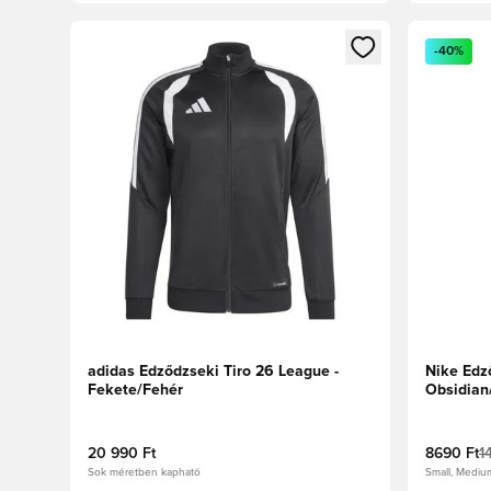
Megnyit egy modált a bejelentkezéshez vagy a tagkén
Megnyit e
-40%
adidas Edződzseki Tiro 26 League -
Nike Edz
Fekete/Fehér
Obsidian
20 990 Ft
8690 Ft
1
Sok méretben kapható
Small, Mediu