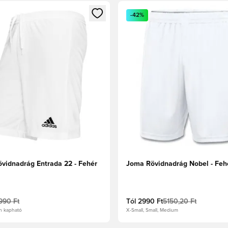
t való regisztrációhoz
gy modált a bejelentkezéshez vagy a tagként való regisztrációh
Megnyit egy modált a bejelen
-42%
övidnadrág Entrada 22 - Fehér
Joma Rövidnadrág Nobel - Feh
990 Ft
Tól
2990 Ft
5150,20 Ft
n kapható
X-Small, Small, Medium