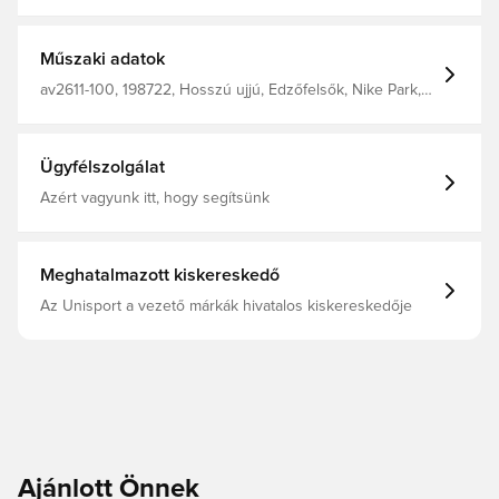
használatra terveztek. tartalmazza a Nike Dri-fit
technológiát, amely szárazon és kényelmesen tartja Önt.
hüvelykujj lyukak. szorosan illeszkedik. 100%
poliészterből készült.
Műszaki adatok
av2611-100, 198722, Hosszú ujjú, Edzőfelsők, Nike Park,
Férfi, Gyerekek, Fehér, Nike
Ügyfélszolgálat
Azért vagyunk itt, hogy segítsünk
Meghatalmazott kiskereskedő
Az Unisport a vezető márkák hivatalos kiskereskedője
Ajánlott Önnek