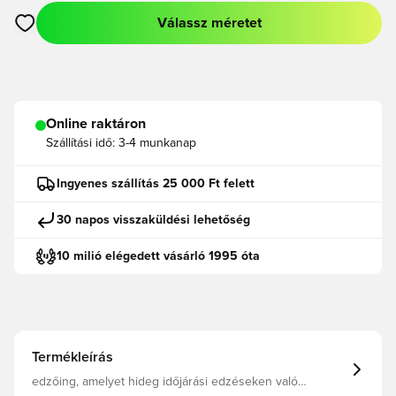
Válassz méretet
Megnyit egy modált a bejelentkezéshez vagy a tagként való r
Online raktáron
Szállítási idő:
3-4 munkanap
Ingyenes szállítás 25 000 Ft felett
30 napos visszaküldési lehetőség
10 milió elégedett vásárló 1995 óta
Termékleírás
edzőing, amelyet hideg időjárási edzéseken való