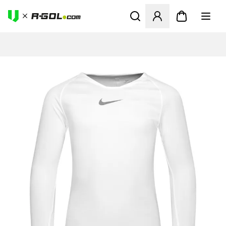
Megnyit egy modált a bejele