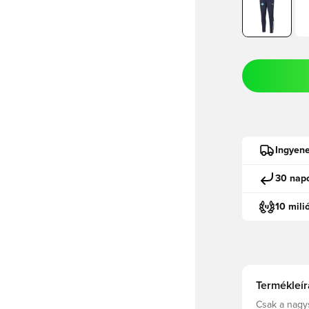
Ingyene
30 napo
10 mili
Termékleír
Csak a nagys