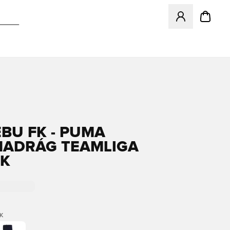
Megnyit egy modá
BU FK - PUMA
ADRÁG TEAMLIGA
EK
K