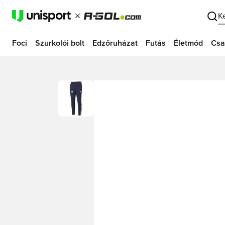
K
Foci
Szurkolói bolt
Edzőruházat
Futás
Életmód
Csa