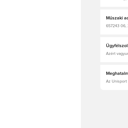
azoknak szól
győzelmet. Á
tökéletes vi
pályán vívot
Műszaki a
657243 06, 
Edzőnadrág, 
Double Piqu
(Midori) - Dr
Ügyfélszol
Azért vagyun
Meghatalm
Az Unisport 