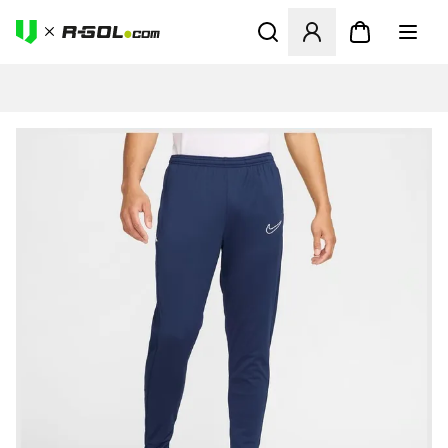
Megnyit egy modált a bejele