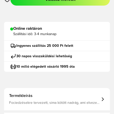
Megnyit egy modált a bejelentkezéshez vagy a tagként való r
Online raktáron
Szállítási idő:
3-4 munkanap
Ingyenes szállítás 25 000 Ft felett
30 napos visszaküldési lehetőség
10 milió elégedett vásárló 1995 óta
Termékleírás
Fociedzésekre tervezett, sima kötött nadrág, ami elvezeti
az izzadságot, így te teljesen a játékra koncentrálhatsz. A
szűkített szabás és a cipzáras bokarész gondoskodik