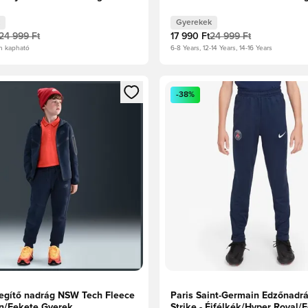
Gyerekek
24 999 Ft
17 990 Ft
24 999 Ft
n kapható
6-8 Years, 12-14 Years, 14-16 Years
t való regisztrációhoz
gy modált a bejelentkezéshez vagy a tagként való regisztrációh
Megnyit egy modált a bejelen
-38%
egítő nadrág NSW Tech Fleece
Paris Saint-Germain Edzőnadrá
an/Fekete Gyerek
Strike - Éjfélkék/Hyper Royal/