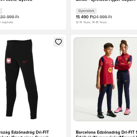
Gyerek
Gyerekek
t
30 999 Ft
15 490 Ft
24 999 Ft
n kapható
12-14 Years, 14-16 Years
t való regisztrációhoz
gy modált a bejelentkezéshez vagy a tagként való regisztrációh
Megnyit egy modált a bejelen
rszág Edzőnadrág Dri-FIT
Barcelona Edzőnadrág Dri-FIT S