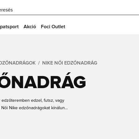
eresés
patsport
Akció
Foci Outlet
EDZŐNADRÁGOK
NIKE NŐI EDZŐNADRÁG
ZŐNADRÁG
r edzőteremben edzel, futsz, vagy
. Női Nike edzőnadrágokat kínálunk
, amit keresel. Egyszerű online