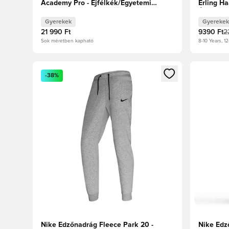
Academy Pro - Éjfélkék/Egyetemi
Erling Ha
piros/Fehér Gyerek
Éjfélkék
Gyerekek
Gyerekek
21 990 Ft
9390 Ft
2
Sok méretben kapható
8-10 Years, 12
Megnyit egy modált a bejelentkezéshez vagy a tagkén
Megnyit e
-38%
Nike Edzőnadrág Fleece Park 20 -
Nike Edző