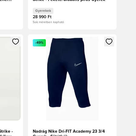
Gyerekek
28 990 Ft
Sok méretben kapható
oz
tkezéshez vagy a tagként való regisztrációhoz
Megnyit egy modált a bejelentkezéshez vagy a tag
-49%
trike -
Nadrág Nike Dri-FIT Academy 23 3/4