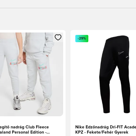
t való regisztrációhoz
gy modált a bejelentkezéshez vagy a tagként való regisztrációh
Megnyit egy modált a bejelen
-29%
egítő nadrág Club Fleece
Nike Edzőnadrág Dri-FIT Acad
aland Personal Edition -
KPZ - Fekete/Fehér Gyerek