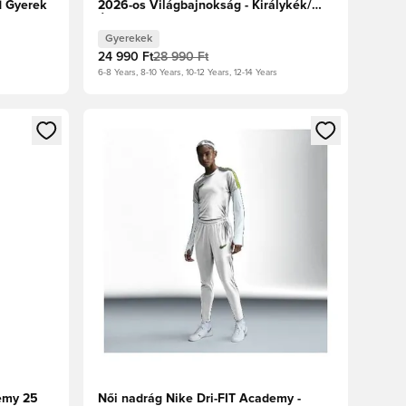
d Gyerek
2026-os Világbajnokság - Királykék/
Éjfélkék/Metál réz Gyerek
Gyerekek
24 990 Ft
28 990 Ft
6-8 Years, 8-10 Years, 10-12 Years, 12-14 Years
oz
tkezéshez vagy a tagként való regisztrációhoz
Megnyit egy modált a bejelentkezéshez vagy a tag
emy 25
Női nadrág Nike Dri-FIT Academy -