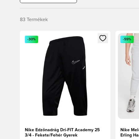
83
Termékek
Megnyit egy modált a bejelentkezéshez vagy a tagkén
Megnyit e
-30%
-59%
Nike Edzőnadrág Dri-FIT Academy 25
Nike Mel
3/4 - Fekete/Fehér Gyerek
Erling Ha