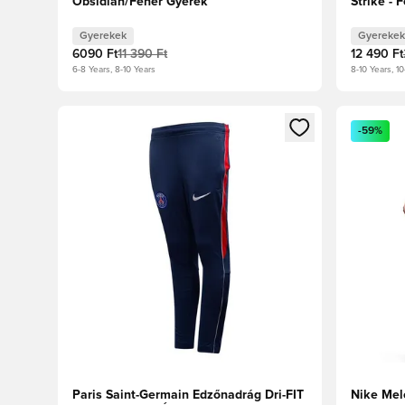
Obsidian/Fehér Gyerek
Strike - 
Gyerekek
Gyerekek
6090 Ft
11 390 Ft
12 490 Ft
6-8 Years, 8-10 Years
8-10 Years, 10
Megnyit egy modált a bejelentkezéshez vagy a tagkén
Megnyit e
-59%
Paris Saint-Germain Edzőnadrág Dri-FIT
Nike Mel