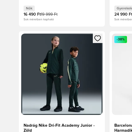
Nők
Gyerekek
16 490 Ft
19 999 Ft
24 990 F
Sok méretben kapható
Sok méretbe
Megnyit egy modált a bejelentkezéshez vagy a tagkén
Megnyit e
-38%
Nadrág Nike Dri-Fit Academy Junior -
Barcelon
Zöld
Harmadik