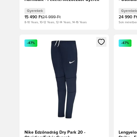
Gyerekek
Gyerekek
15 490 Ft
24 999 Ft
24 990 F
8-10 Years, 10-12 Years, 12-14 Years, 14-16 Years
Sok méretbe
Megnyit egy modált a bejelentkezéshez vagy a tagkén
Megnyit e
-47%
-47%
Nike Edzőnadrág Dry Park 20 -
Lengyelo