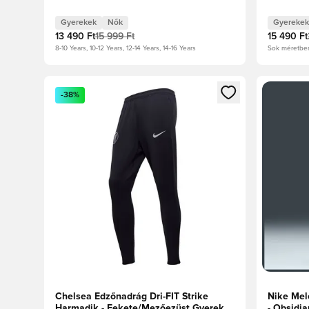
Gyerek
Gyerekek
Nők
Gyerekek
13 490 Ft
15 999 Ft
15 490 Ft
8-10 Years, 10-12 Years, 12-14 Years, 14-16 Years
Sok méretbe
Megnyit egy modált a bejelentkezéshez vagy a tagkén
Megnyit e
-38%
Chelsea Edzőnadrág Dri-FIT Strike
Nike Mel
Harmadik - Fekete/Mezőezüst Gyerek
- Obsidi