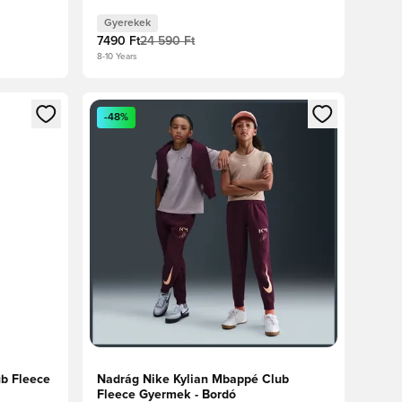
Gyerekek
7490 Ft
24 590 Ft
8-10 Years
oz
tkezéshez vagy a tagként való regisztrációhoz
Megnyit egy modált a bejelentkezéshez vagy a tag
-48%
b Fleece
Nadrág Nike Kylian Mbappé Club
Fleece Gyermek - Bordó