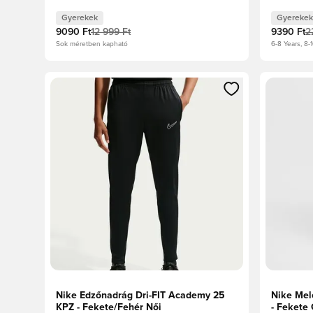
Photon D
Gyerekek
Gyerekek
9090 Ft
12 999 Ft
9390 Ft
2
Sok méretben kapható
6-8 Years, 8-1
Megnyit egy modált a bejelentkezéshez vagy a tagkén
Megnyit e
Nike Edzőnadrág Dri-FIT Academy 25
Nike Mel
KPZ - Fekete/Fehér Női
- Fekete