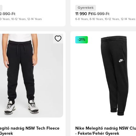
ust/Dynamic Turq Gyerek
Gyerekek
2 990 Ft
11 990 Ft
16 999 Ft
0 Years, 10-12 Years, 12-14 Years
6-8 Years, 8-10 Years, 10-12 Years, 12-14 Years
t való regisztrációhoz
gy modált a bejelentkezéshez vagy a tagként való regisztrációh
Megnyit egy modált a bejelen
-21%
egítő nadrág NSW Tech Fleece
Nike Melegítő nadrág NSW Clu
 Gyerek
- Fekete/Fehér Gyerek