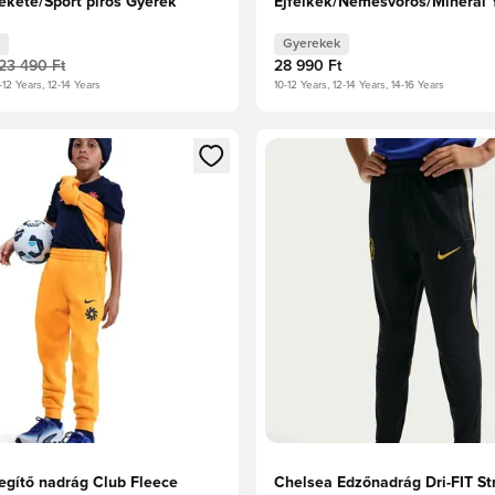
Fekete/Sport piros Gyerek
Éjfélkék/Nemesvörös/Mineral 
Gyerek
Gyerekek
23 490 Ft
28 990 Ft
-12 Years, 12-14 Years
10-12 Years, 12-14 Years, 14-16 Years
t való regisztrációhoz
gy modált a bejelentkezéshez vagy a tagként való regisztrációh
Megnyit egy modált a bejelen
egítő nadrág Club Fleece
Chelsea Edzőnadrág Dri-FIT Str