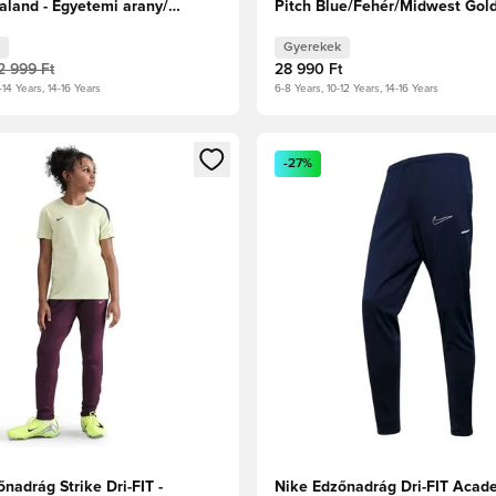
aland - Egyetemi arany/
Pitch Blue/Fehér/Midwest Gol
 Gyerek
Gyerekek
2 999 Ft
28 990 Ft
-14 Years, 14-16 Years
6-8 Years, 10-12 Years, 14-16 Years
t való regisztrációhoz
gy modált a bejelentkezéshez vagy a tagként való regisztrációh
Megnyit egy modált a bejelen
-27%
nadrág Strike Dri-FIT -
Nike Edzőnadrág Dri-FIT Acad