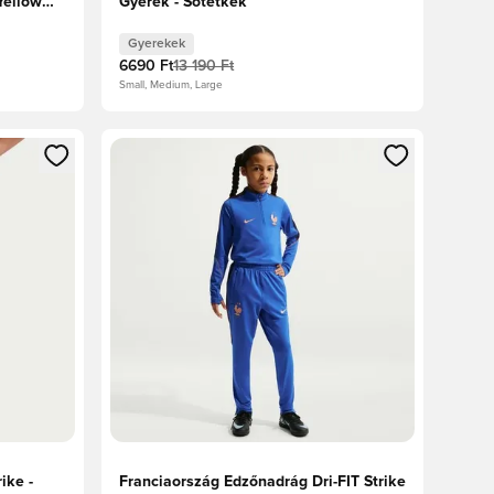
Yellow
Gyerek - Sötétkék
Gyerekek
6690 Ft
13 190 Ft
Small, Medium, Large
oz
tkezéshez vagy a tagként való regisztrációhoz
Megnyit egy modált a bejelentkezéshez vagy a tag
ike -
Franciaország Edzőnadrág Dri-FIT Strike