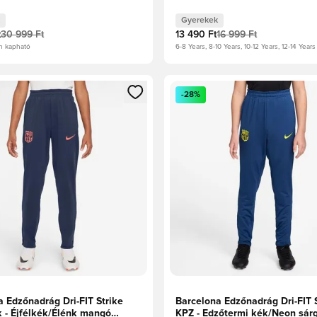
Gyerekek
t
30 999 Ft
13 490 Ft
16 999 Ft
n kapható
6-8 Years, 8-10 Years, 10-12 Years, 12-14 Years
t való regisztrációhoz
gy modált a bejelentkezéshez vagy a tagként való regisztrációh
Megnyit egy modált a bejelen
-28%
a Edzőnadrág Dri-FIT Strike
Barcelona Edzőnadrág Dri-FIT 
 - Éjfélkék/Élénk mangó
KPZ - Edzőtermi kék/Neon sár