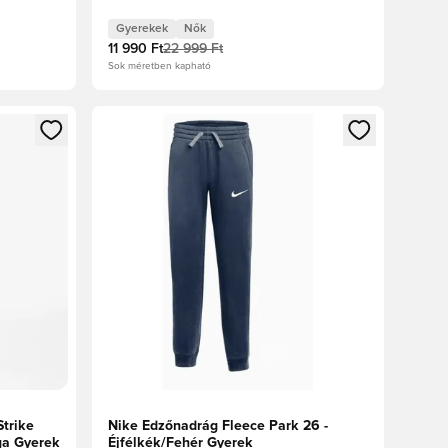
Gyerekek
Nők
11 990 Ft
22 999 Ft
Sok méretben kapható
oz
tkezéshez vagy a tagként való regisztrációhoz
Megnyit egy modált a bejelentkezéshez vagy a tag
Strike
Nike Edzőnadrág Fleece Park 26 -
ga Gyerek
Éjfélkék/Fehér Gyerek