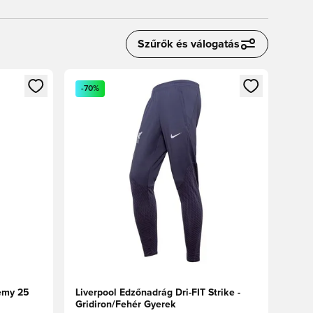
Szűrők és válogatás
oz
tkezéshez vagy a tagként való regisztrációhoz
Megnyit egy modált a bejelentkezéshez vagy a tag
-70%
emy 25
Liverpool Edzőnadrág Dri-FIT Strike -
Gridiron/Fehér Gyerek