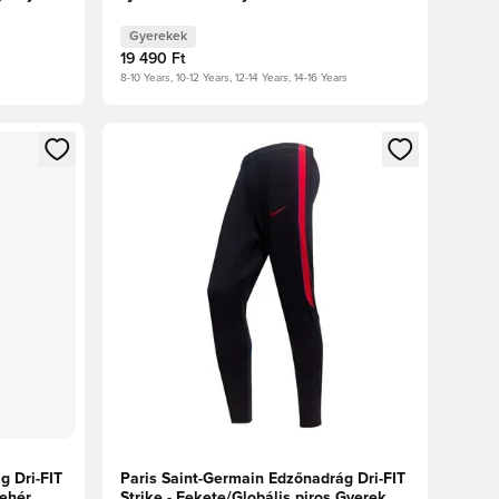
Gyerekek
19 490 Ft
8-10 Years, 10-12 Years, 12-14 Years, 14-16 Years
oz
tkezéshez vagy a tagként való regisztrációhoz
Megnyit egy modált a bejelentkezéshez vagy a tag
g Dri-FIT
Paris Saint-Germain Edzőnadrág Dri-FIT
Fehér
Strike - Fekete/Globális piros Gyerek