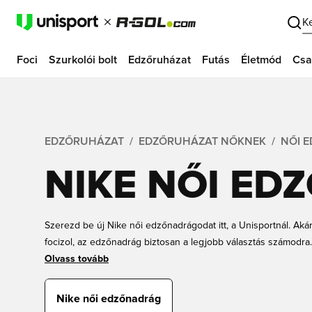
K
Foci
Szurkolói bolt
Edzőruházat
Futás
Életmód
Csa
EDZŐRUHÁZAT
EDZŐRUHÁZAT NŐKNEK
NŐI 
NIKE NŐI ED
Szerezd be új Nike női edzőnadrágodat itt, a Unisportnál. Aká
focizol, az edzőnadrág biztosan a legjobb választás számodra
számos kivitelben és méretben, hogy pontosan azt választhasd
Olvass tovább
vásárlás és gyors kiszállítás.
Nike női edzőnadrág