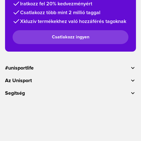
Iratkozz fel 20% kedvezményért
Csatlakozz több mint 2 millió taggal
Xkluzív termékekhez való hozzáférés tagoknak
Csatlakozz ingyen
#unisportlife
Az Unisport
Segítség