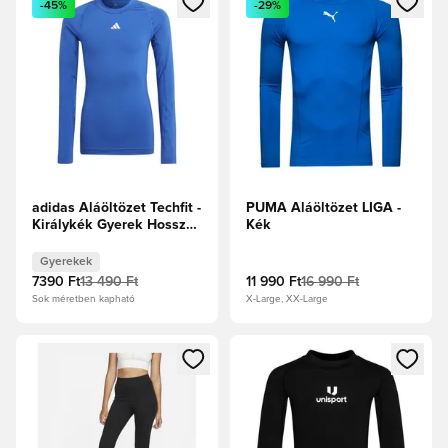
-45%
-29%
adidas Aláöltözet Techfit -
PUMA Aláöltözet LIGA -
Királykék Gyerek Hosszú
Kék
ujjú
Gyerekek
7390 Ft
13 490 Ft
11 990 Ft
16 990 Ft
Sok méretben kapható
X-Large, XX-Large
Megnyit egy modált a bejelentkezéshez vagy a tagként való 
Megnyit egy modált a bejelent