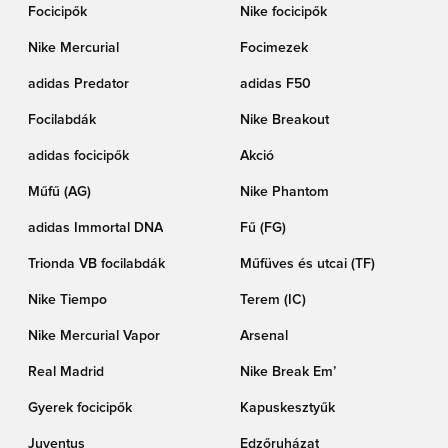
Focicipők
Nike focicipők
Nike Mercurial
Focimezek
adidas Predator
adidas F50
Focilabdák
Nike Breakout
adidas focicipők
Akció
Műfű (AG)
Nike Phantom
adidas Immortal DNA
Fű (FG)
Trionda VB focilabdák
Műfüves és utcai (TF)
Nike Tiempo
Terem (IC)
Nike Mercurial Vapor
Arsenal
Real Madrid
Nike Break Em’
Gyerek focicipők
Kapuskesztyűk
Juventus
Edzőruházat