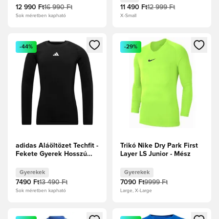
12 990 Ft
16 990 Ft
11 490 Ft
12 999 Ft
Sok méretben kapható
X-Small
Megnyit egy modált a bejelentkezéshez vagy a tagként való 
Megnyit egy modált a bejelent
-44%
-29%
adidas Aláöltözet Techfit -
Trikó Nike Dry Park First
Fekete Gyerek Hosszú
Layer LS Junior - Mész
ujjú
Gyerekek
Gyerekek
7490 Ft
13 490 Ft
7090 Ft
9999 Ft
Sok méretben kapható
Large, X-Large
Megnyit egy modált a bejelentkezéshez vagy a tagként való 
Megnyit egy modált a bejelent