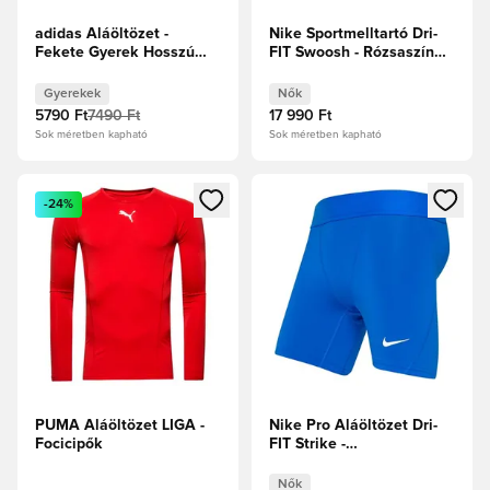
adidas Aláöltözet -
Nike Sportmelltartó Dri-
Fekete Gyerek Hosszú
FIT Swoosh - Rózsaszín
ujjú
Női
Gyerekek
Nők
5790 Ft
7490 Ft
17 990 Ft
Sok méretben kapható
Sok méretben kapható
Megnyit egy modált a bejelentkezéshez vagy a tagként való 
Megnyit egy modált a bejelent
-24%
PUMA Aláöltözet LIGA -
Nike Pro Aláöltözet Dri-
Focicipők
FIT Strike -
Királykék/Fehér Női
Nők