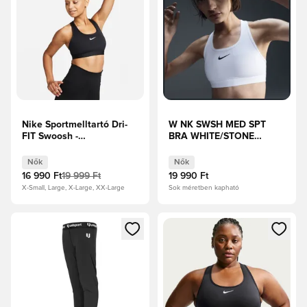
Nike Sportmelltartó Dri-
W NK SWSH MED SPT
FIT Swoosh -
BRA WHITE/STONE
Fekete/Fehér Női
MAUVE/BLACK
Nők
Nők
16 990 Ft
19 999 Ft
19 990 Ft
X-Small, Large, X-Large, XX-Large
Sok méretben kapható
Megnyit egy modált a bejelentkezéshez vagy a tagként való 
Megnyit egy modált a bejelent