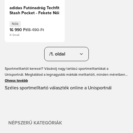
adidas Futónadrág Techfit
Stash Pocket - Fekete Női
Nők
16 990 Ft
18 490 Ft
X-Small
/1. oldal
Sportmelltartót keresel? Vásárolj nagy tartású sportmelltartókat a
Unisportnál. Megtalálod a legnagyobb márkák melltartóit, minden méretben.
Vásárolj Nike sportmelltartókat, adidas sportmelltartókat stb. A melltartók
Olvass tovább
tökéletesek, ha kényelmesen szeretnél maradni edzés vagy tréningek során.
Széles sportmelltartó választék online a Unisportnál
Ahhoz, hogy a legjobb legyél, szükséged van a megfelelő felszerelésre,
ezért érdemes megnézned ezeket a nagy tartású sportmelltartókat, itt, a
Unisportnál.
NÉPSZERŰ KATEGÓRIÁK