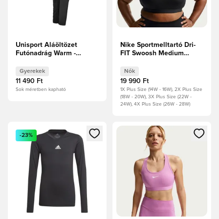
Unisport Aláöltözet
Nike Sportmelltartó Dri-
Futónadrág Warm -
FIT Swoosh Medium
Fekete Gyerek
Support - Fekete/Fehér
Női
Gyerekek
Nők
11 490 Ft
19 990 Ft
Sok méretben kapható
1X Plus Size (14W - 16W), 2X Plus Size
(18W - 20W), 3X Plus Size (22W -
24W), 4X Plus Size (26W - 28W)
Megnyit egy modált a bejelentkezéshez vagy a tagként való 
Megnyit egy modált a bejelent
-23%