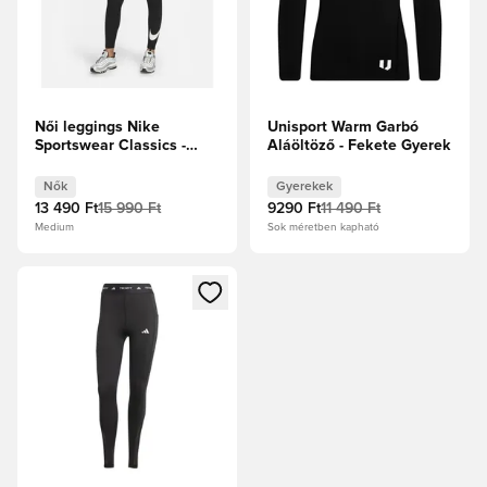
Női leggings Nike
Unisport Warm Garbó
Sportswear Classics -
Aláöltöző - Fekete Gyerek
Fekete
Nők
Gyerekek
13 490 Ft
15 990 Ft
9290 Ft
11 490 Ft
Medium
Sok méretben kapható
Megnyit egy modált a bejelentkezéshez vagy a tagként való 