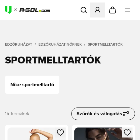
Megnyit egy modált a bejele
EDZŐRUHÁZAT
EDZŐRUHÁZAT NŐKNEK
SPORTMELLTARTÓK
SPORTMELLTARTÓK
Nike sportmelltartó
Szűrők és válogatás
15
Termékek
Megnyit egy modált a bejelentkezéshez vagy a tagként való 
Megnyit egy modált a bejelent