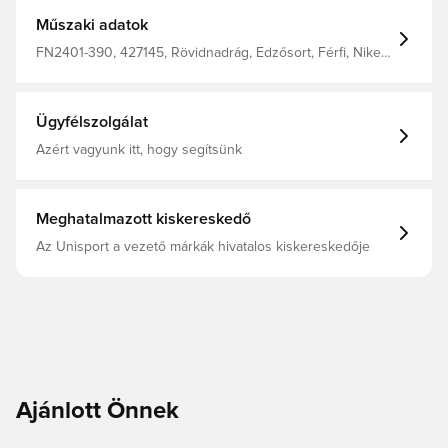
Gépi kötésű, így az anyag puha és strapabíró. 100%
poliészterből készült.
Műszaki adatok
FN2401-390, 427145, Rövidnadrág, Edzősort, Férfi, Nike,
Nike Strike, Felnőttek, 100% Polyester, Nike Max Voltage,
Zöld
Ügyfélszolgálat
Azért vagyunk itt, hogy segítsünk
Meghatalmazott kiskereskedő
Az Unisport a vezető márkák hivatalos kiskereskedője
Ajánlott Önnek