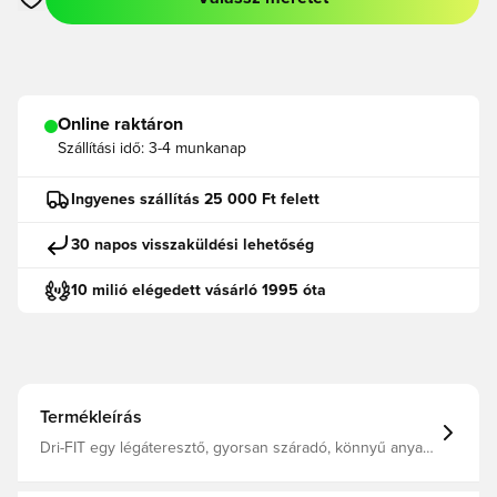
Megnyit egy modált a bejelentkezéshez vagy a tagként való r
Online raktáron
Szállítási idő:
3-4 munkanap
Ingyenes szállítás 25 000 Ft felett
30 napos visszaküldési lehetőség
10 milió elégedett vásárló 1995 óta
Termékleírás
Dri-FIT egy légáteresztő, gyorsan száradó, könnyű anyag,
ami elvezeti a nedvességet a testtől, így mindig szárazon,
kényelmesen és a játékra fókuszálva érezheted magad.