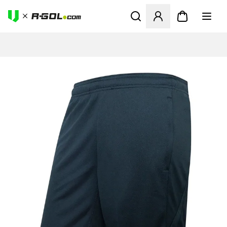
Megnyit egy modált a bejele