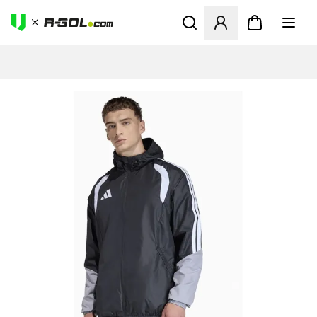
Megnyit egy modált a bejele