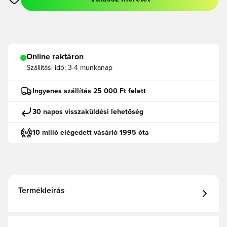
Megnyit egy modált a bejelentkezéshez vagy a tagként való r
Online raktáron
Szállítási idő:
3-4 munkanap
Ingyenes szállítás 25 000 Ft felett
30 napos visszaküldési lehetőség
10 milió elégedett vásárló 1995 óta
Termékleírás