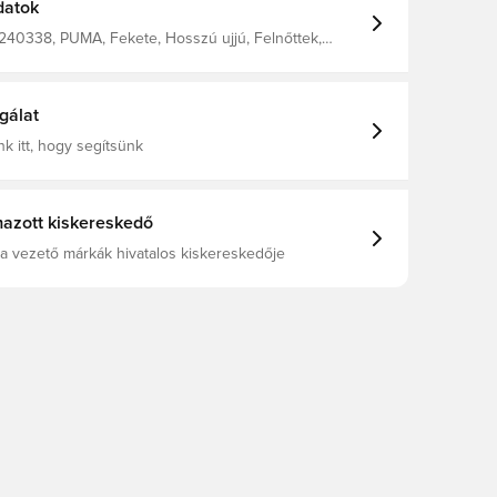
kényelméért.
datok
240338, PUMA, Fekete, Hosszú ujjú, Felnőttek,
 Men'S 100% Nylon Woven Hooded Jacket
gálat
k itt, hogy segítsünk
azott kiskereskedő
a vezető márkák hivatalos kiskereskedője