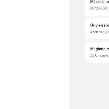
mérkőzések 
Műszaki a
657245 03, 
Esőkabátok,
Ügyfélszol
Azért vagyun
Meghatalm
Az Unisport 