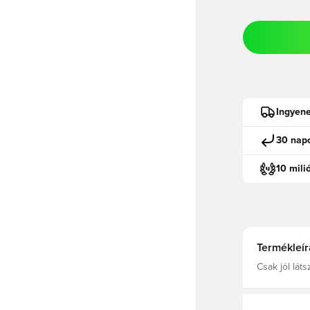
Ingyene
30 napo
10 mili
Termékleír
Csak jól lát
azoknak szól
Újratervezet
viselhetőség