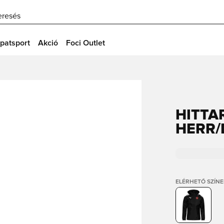
eresés
patsport
Akció
Foci Outlet
HITTA
HERR/
ELÉRHETŐ SZÍNE