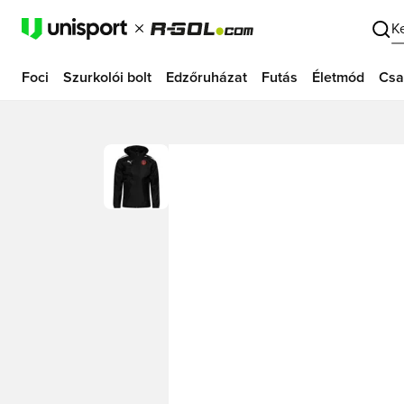
K
Foci
Szurkolói bolt
Edzőruházat
Futás
Életmód
Csa