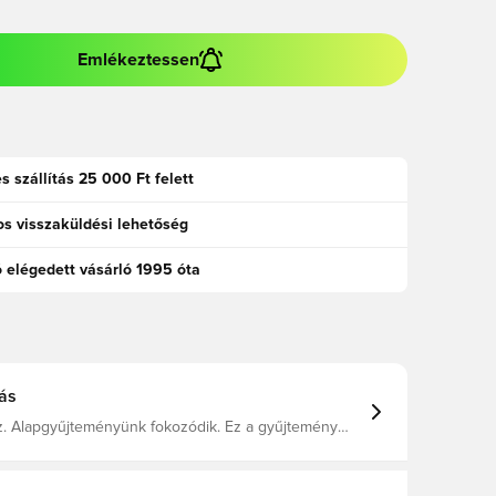
Emlékeztessen
s szállítás 25 000 Ft felett
s visszaküldési lehetőség
ó elégedett vásárló 1995 óta
ás
sz. Alapgyűjteményünk fokozódik. Ez a gyűjtemény
, akik ugyanúgy élvezik a csatát, mint a győzelmet.
t illeszkedés a magas teljesítmény és a tökéletes
 érdekében. A pályán kívüli és a pályán lévő