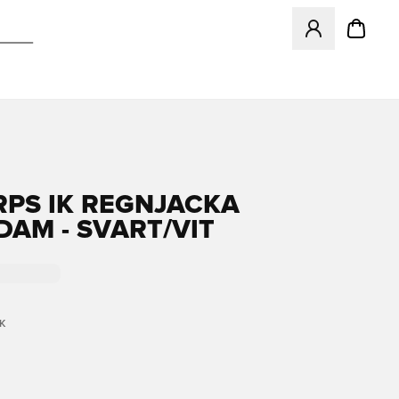
Megnyit egy modá
RPS IK REGNJACKA
DAM - SVART/VIT
K