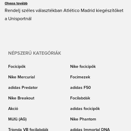
még sok más közül, amelyek mind megmutatják kedvenc focicsapatodat és a
Olvass tovább
klub iránti elkötelezettségedet. Szerezd be Atletico Madrid szurkolói
Rendelj széles választékban Atlético Madrid kiegészítőket
termékeidet a Unisporttól – garantáljuk a gyors szállítást és az egyszerű
a Unisportnál
vásárlást.
NÉPSZERŰ KATEGÓRIÁK
Focicipők
Nike focicipők
Nike Mercurial
Focimezek
adidas Predator
adidas F50
Nike Breakout
Focilabdák
Akció
adidas focicipők
Műfű (AG)
Nike Phantom
Trionda VB focilabdák
adidas Immortal DNA