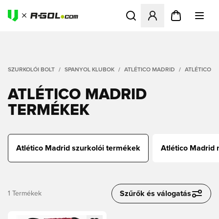
Megnyit egy modált a bejele
SZURKOLÓI BOLT
SPANYOL KLUBOK
ATLÉTICO MADRID
ATLÉTICO M
ATLÉTICO MADRID
TERMÉKEK
Atlético Madrid szurkolói termékek
Atlético Madrid
Szűrők és válogatás
1
Termékek