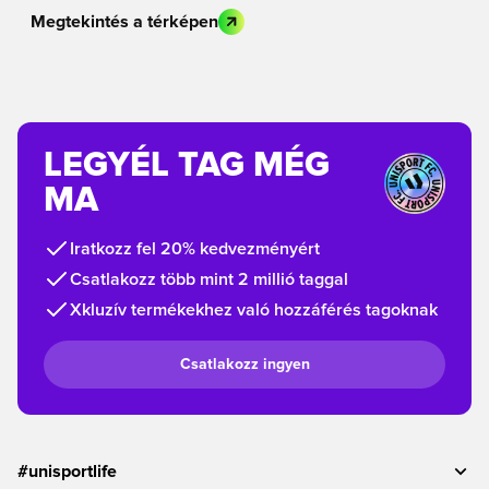
Megtekintés a térképen
LEGYÉL TAG MÉG
MA
Iratkozz fel 20% kedvezményért
Csatlakozz több mint 2 millió taggal
Xkluzív termékekhez való hozzáférés tagoknak
Csatlakozz ingyen
#unisportlife