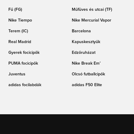
Fű (FG)
Műfüves és utcai (TF)
Nike Tiempo
Nike Mercurial Vapor
Terem (IC)
Barcelona
Real Madrid
Kapuskesztyűk
Gyerek focicipők
Edzőruházat
PUMA focicipők
Nike Break Em’
Juventus
Olcsó futballcipők
adidas focilabdák
adidas F50 Elite