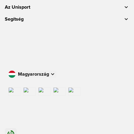
Az Unisport
Segítség
Magyarország
Vásároljon az Ön országában
International