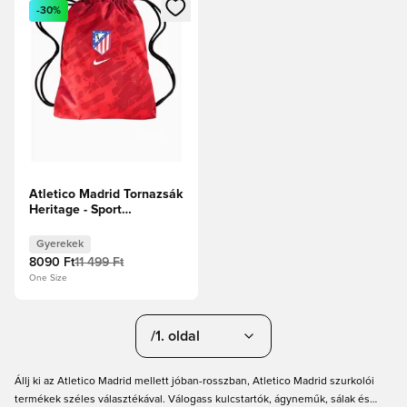
Megnyit egy modált a bejelentkezéshez vagy a tagként való 
-30%
Atletico Madrid Tornazsák
Heritage - Sport
piros/Merész Piros/Fehér
Gyerekek
8090 Ft
11 499 Ft
One Size
/1. oldal
Állj ki az Atletico Madrid mellett jóban-rosszban, Atletico Madrid szurkolói
termékek széles választékával. Válogass kulcstartók, ágyneműk, sálak és