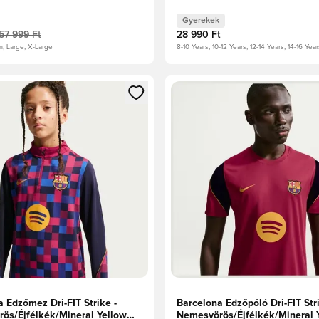
Gyerek
Gyerekek
57 999 Ft
28 990 Ft
m, Large, X-Large
8-10 Years, 10-12 Years, 12-14 Years, 14-16 Year
t való regisztrációhoz
gy modált a bejelentkezéshez vagy a tagként való regisztrációh
Megnyit egy modált a bejelen
 Edzőmez Dri-FIT Strike -
Barcelona Edzőpóló Dri-FIT Stri
ös/Éjfélkék/Mineral Yellow
Nemesvörös/Éjfélkék/Mineral 