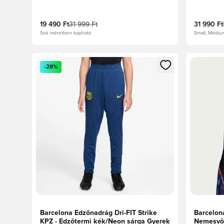
19 490 Ft
31 999 Ft
31 990 Ft
Sok méretben kapható
Small, Mediu
Megnyit egy modált a bejelentkezéshez vagy a tagkén
Megnyit e
-28%
Barcelona Edzőnadrág Dri-FIT Strike
Barcelona
KPZ - Edzőtermi kék/Neon sárga Gyerek
Nemesvör