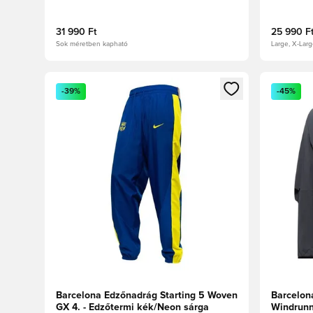
sárga
31 990 Ft
25 990 F
Sok méretben kapható
Large, X-Lar
Megnyit egy modált a bejelentkezéshez vagy a tagkén
Megnyit e
-39%
-45%
Barcelona Edzőnadrág Starting 5 Woven
Barcelon
GX 4. - Edzőtermi kék/Neon sárga
Windrunn