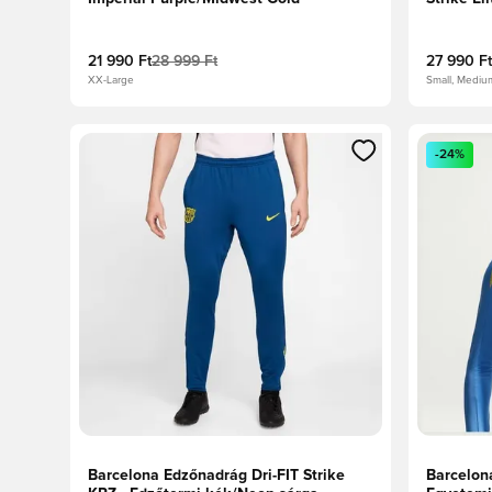
Gold
21 990 Ft
28 999 Ft
27 990 Ft
XX-Large
Small, Mediu
Megnyit egy modált a bejelentkezéshez vagy a tagkén
Megnyit e
-24%
Barcelona Edzőnadrág Dri-FIT Strike
Barcelona