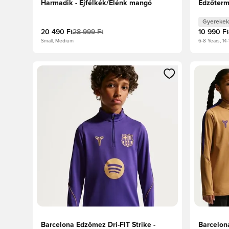
Harmadik - Éjfélkék/Élénk mangó
Edzőterm
Gyerekek
20 490 Ft
28 999 Ft
10 990 Ft
Small, Medium
6-8 Years, 14
Megnyit egy modált a bejelentkezéshez vagy a tagkén
Megnyit e
Barcelona Edzőmez Dri-FIT Strike -
Barcelona