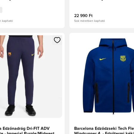
22 990 Ft
n kapható
Sok méretben kapható
t való regisztrációhoz
gy modált a bejelentkezéshez vagy a tagként való regisztrációh
Megnyit egy modált a bejelen
a Edzőnadrág Dri-FIT ADV
Barcelona Edződzseki Tech Fl
ite - Imperial Purple/Midwest
Windrunner 4. - Edzőtermi ké