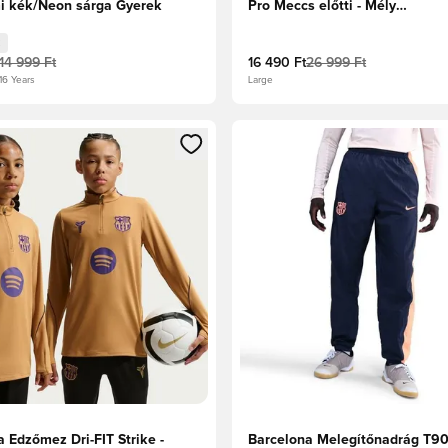
i kék/Neon sárga Gyerek
Pro Meccs előtti - Mély
királykék/Midwest Gold
14 999 Ft
16 490 Ft
26 999 Ft
-16 Years
Large
t való regisztrációhoz
gy modált a bejelentkezéshez vagy a tagként való regisztrációh
Megnyit egy modált a bejelen
 Edzőmez Dri-FIT Strike -
Barcelona Melegítőnadrág T9