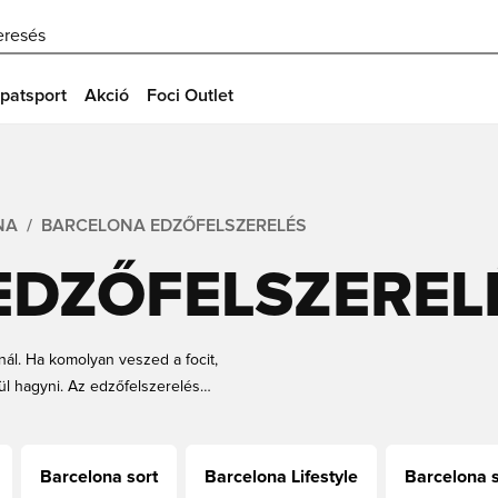
eresés
patsport
Akció
Foci Outlet
NA
BARCELONA EDZŐFELSZERELÉS
EDZŐFELSZEREL
ál. Ha komolyan veszed a focit,
ül hagyni. Az edzőfelszerelés
zgástartományodat is edzés közben,
Barcelona edzőnadrágokat,
Barcelona sort
Barcelona Lifestyle
Barcelona 