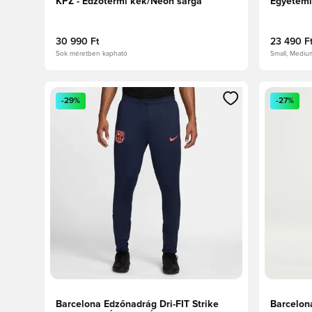
KPZ - Edzőtermi kék/Neon sárga
Egyetemi
30 990 Ft
23 490 F
Sok méretben kapható
Small, Mediu
Megnyit egy modált a bejelentkezéshez vagy a tagkén
Megnyit e
-29%
-27%
Barcelona Edzőnadrág Dri-FIT Strike
Barcelona