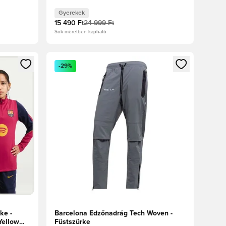
Gyerek
Gyerekek
15 490 Ft
24 999 Ft
Sok méretben kapható
oz
tkezéshez vagy a tagként való regisztrációhoz
Megnyit egy modált a bejelentkezéshez vagy a tag
-29%
ke -
Barcelona Edzőnadrág Tech Woven -
Yellow
Füstszürke