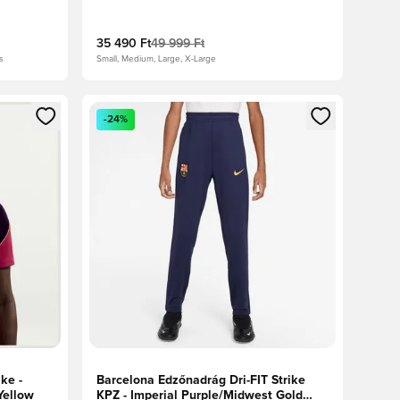
35 490 Ft
49 999 Ft
s
Small, Medium, Large, X-Large
oz
tkezéshez vagy a tagként való regisztrációhoz
Megnyit egy modált a bejelentkezéshez vagy a tag
-24%
ke -
Barcelona Edzőnadrág Dri-FIT Strike
Yellow
KPZ - Imperial Purple/Midwest Gold