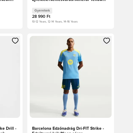
Gyerek
Gyerekek
28 990 Ft
10-12 Years, 12-14 Years, 14-16 Years
oz
tkezéshez vagy a tagként való regisztrációhoz
Megnyit egy modált a bejelentkezéshez vagy a tag
e Drill -
Barcelona Edzőnadrág Dri-FIT Strike -