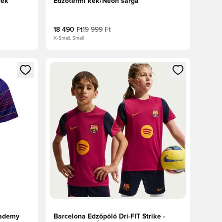
rek
Edzőtermi kék/Neon sárga
18 490 Ft
19 999 Ft
X-Small, Small
oz
tkezéshez vagy a tagként való regisztrációhoz
Megnyit egy modált a bejelentkezéshez vagy a tag
cademy
Barcelona Edzőpóló Dri-FIT Strike -