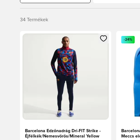
34
Termékek
Megnyit egy modált a bejelentkezéshez vagy a tagkén
Megnyit e
-24%
Barcelona Edzőnadrág Dri-FIT Strike -
Barcelona
Éjfélkék/Nemesvörös/Mineral Yellow
Meccs el