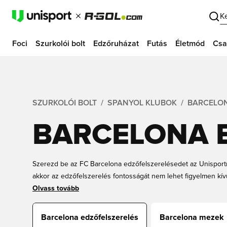
K
Foci
Szurkolói bolt
Edzőruházat
Futás
Életmód
Csa
SZURKOLÓI BOLT
SPANYOL KLUBOK
BARCELO
BARCELONA 
Szerezd be az FC Barcelona edzőfelszerelésedet az Unisportn
akkor az edzőfelszerelés fontosságát nem lehet figyelmen kív
nemcsak megvéd a környezeti hatásoktól, hanem javítja a mo
Olvass tovább
mintha merevebb anyagú ruhában edzenél. Szerezd be az új 
edzőpólókat és még sok mást az Unisportnál.
Barcelona edzőfelszerelés
Barcelona mezek