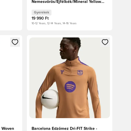
Nemesvörös/Éjfélkék/Mineral Yellow
Gyerek
Gyerekek
19 990 Ft
10-12 Years, 12-14 Years, 14-16 Years
oz
tkezéshez vagy a tagként való regisztrációhoz
Megnyit egy modált a bejelentkezéshez vagy a tag
0 Woven
Barcelona Edzőmez Dri-FIT Strike -