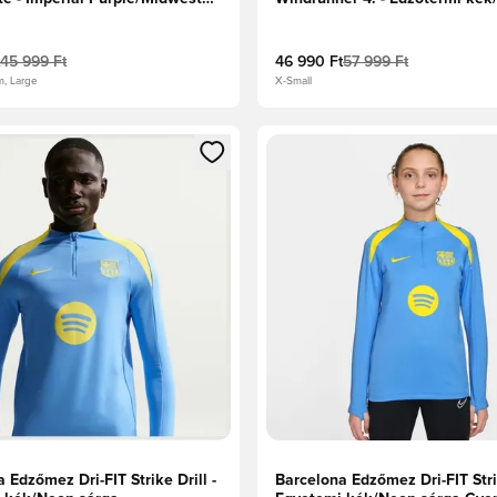
sárga
45 999 Ft
46 990 Ft
57 999 Ft
m, Large
X-Small
t való regisztrációhoz
gy modált a bejelentkezéshez vagy a tagként való regisztrációh
Megnyit egy modált a bejelen
 Edzőmez Dri-FIT Strike Drill -
Barcelona Edzőmez Dri-FIT Strik