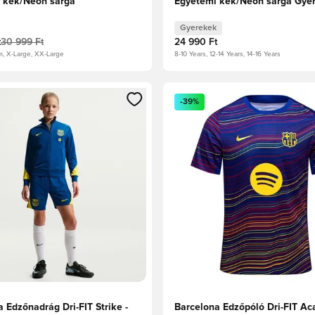
 kék/Neon sárga
Egyetemi kék/Neon sárga Gye
Gyerekek
t
30 999 Ft
24 990 Ft
m, X-Large, XX-Large
8-10 Years, 12-14 Years, 14-16 Years
t való regisztrációhoz
gy modált a bejelentkezéshez vagy a tagként való regisztrációh
Megnyit egy modált a bejelen
-39%
 Edzőnadrág Dri-FIT Strike -
Barcelona Edzőpóló Dri-FIT A