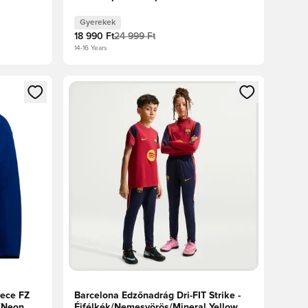
Gyerek
Gyerekek
18 990 Ft
24 999 Ft
14-16 Years
oz
tkezéshez vagy a tagként való regisztrációhoz
Megnyit egy modált a bejelentkezéshez vagy a tag
eece FZ
Barcelona Edzőnadrág Dri-FIT Strike -
k/Neon
Éjfélkék/Nemesvörös/Mineral Yellow