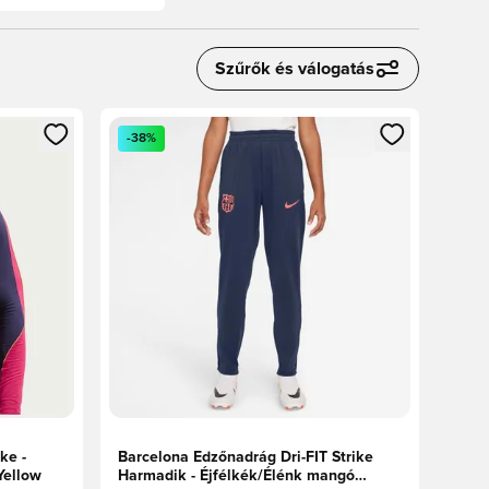
Szűrők és válogatás
oz
tkezéshez vagy a tagként való regisztrációhoz
Megnyit egy modált a bejelentkezéshez vagy a tag
-38%
ke -
Barcelona Edzőnadrág Dri-FIT Strike
Yellow
Harmadik - Éjfélkék/Élénk mangó