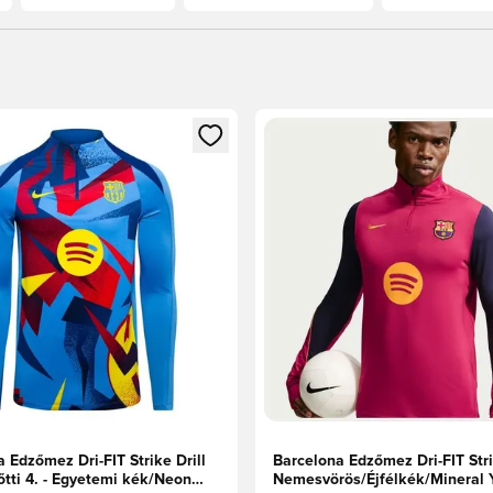
t való regisztrációhoz
gy modált a bejelentkezéshez vagy a tagként való regisztrációh
Megnyit egy modált a bejelen
 Edzőmez Dri-FIT Strike Drill
Barcelona Edzőmez Dri-FIT Stri
őtti 4. - Egyetemi kék/Neon
Nemesvörös/Éjfélkék/Mineral 