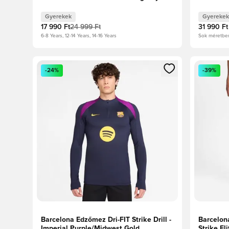
Gyerek
Gyerekek
Gyerekek
17 990 Ft
24 999 Ft
31 990 Ft
6-8 Years, 12-14 Years, 14-16 Years
Sok méretbe
Megnyit egy modált a bejelentkezéshez vagy a tagkén
Megnyit e
-24%
-39%
Barcelona Edzőmez Dri-FIT Strike Drill -
Barcelon
Imperial Purple/Midwest Gold
Strike El