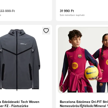
t
33 999 Ft
31 990 Ft
ge
Sok méretben kapható
t való regisztrációhoz
gy modált a bejelentkezéshez vagy a tagként való regisztrációh
Megnyit egy modált a bejelen
a Edződzseki Tech Woven
Barcelona Edzőmez Dri-FIT Stri
er FZ - Füstszürke
Nemesvörös/Éjfélkék/Mineral 