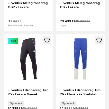
Juventus Melegítőnadrág
Juventus Melegítőnadrág
OG2 - Fekete
OG - Fekete
33 990 Ft
20 490 Ft
36 990 Ft
Sok méretben kapható
Large
Megnyit egy modált a bejelentkezéshez vagy a tagként való 
Megnyit egy modált a bejelent
-48%
Juventus Edzőnadrág Tiro
Juventus Edzőnadrág Tiro
25 - Fekete Gyerek
26 - Élénk kék/Krétafehér
Gyerek
Gyerekek
Gyerekek
12 990 Ft
24 990 Ft
17 990 Ft
21 990 Ft