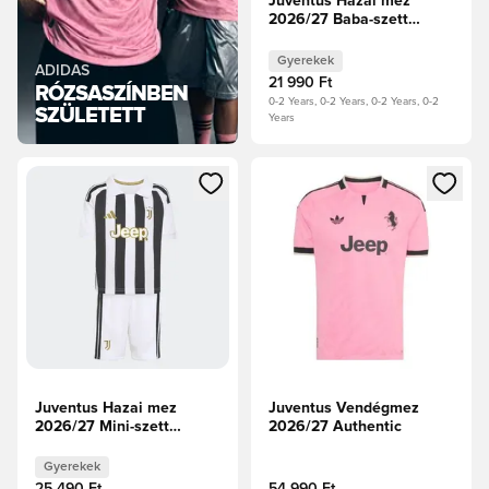
Juventus Hazai mez
2026/27 Baba-szett
Gyerek
Gyerekek
ADIDAS
21 990 Ft
RÓZSASZÍNBEN
0-2 Years, 0-2 Years, 0-2 Years, 0-2
SZÜLETETT
Years
Megnyit egy modált a bejelentkezéshez vagy a tagként való 
Megnyit egy modált a bejelent
Juventus Hazai mez
Juventus Vendégmez
2026/27 Mini-szett
2026/27 Authentic
Gyerek
Gyerekek