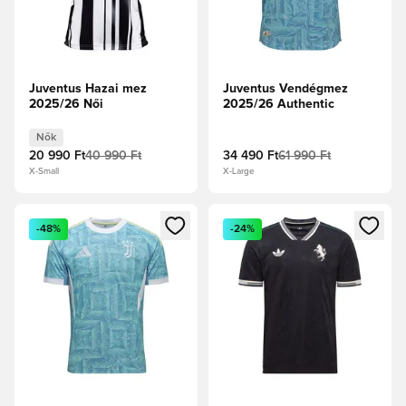
Juventus Hazai mez
Juventus Vendégmez
2025/26 Női
2025/26 Authentic
Nők
20 990 Ft
40 990 Ft
34 490 Ft
61 990 Ft
X-Small
X-Large
Megnyit egy modált a bejelentkezéshez vagy a tagként való 
Megnyit egy modált a bejelent
-48%
-24%