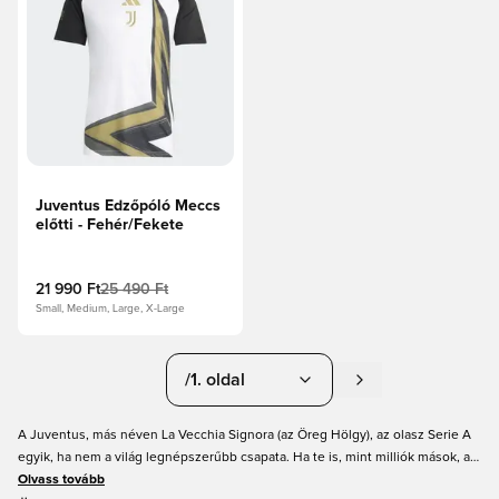
Juventus Edzőpóló Meccs
előtti - Fehér/Fekete
21 990 Ft
25 490 Ft
Small, Medium, Large, X-Large
/1. oldal
A Juventus, más néven La Vecchia Signora (az Öreg Hölgy), az olasz Serie A
egyik, ha nem a világ legnépszerűbb csapata. Ha te is, mint milliók mások, az
olasz topklub rajongója vagy, akkor ez az oldal mindent tartalmaz, amit
Olvass tovább