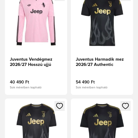
Juventus Vendégmez
Juventus Harmadik mez
2026/27 Hosszú ujjú
2026/27 Authentic
40 490 Ft
54 490 Ft
Sok méretben kapható
Sok méretben kapható
Megnyit egy modált a bejelentkezéshez vagy a tagként való 
Megnyit egy modált a bejelent