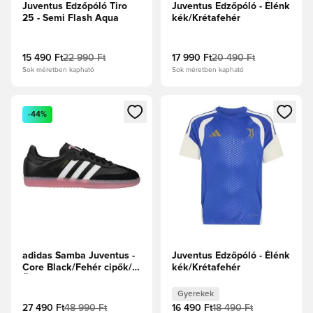
Juventus Edzőpóló Tiro
Juventus Edzőpóló - Élénk
25 - Semi Flash Aqua
kék/Krétafehér
15 490 Ft
22 990 Ft
17 990 Ft
20 490 Ft
Sok méretben kapható
Sok méretben kapható
Megnyit egy modált a bejelentkezéshez vagy a tagként való 
Megnyit egy modált a bejelent
-44%
adidas Samba Juventus -
Juventus Edzőpóló - Élénk
Core Black/Fehér cipők/
kék/Krétafehér
Üde rózsaszín
Gyerekek
27 490 Ft
48 990 Ft
16 490 Ft
18 490 Ft