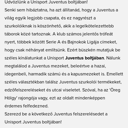
keresel. Online Juventus shopunkban a piacon kapható legjobb, legmenőbb
Üdvözlünk a Unisport Juventus boltjában!
és legkülönlegesebb Juventus termékeket találod. A mezeken és szetteken
Senki sem hibáztatna, ha azt állítanád, hogy a Juventus a
át az edzőruházatig, sőt még kulcstartókat is találsz. Szuper árak és gyors
világ egyik legjobb csapata, és ez nagyrészt a
szállítás a Unisporttól.
szurkolóiknak is köszönhető, akik a legelkötelezettebb
táborok közé tartoznak. A klub számos jelentős trófeát
nyert, többek között Serie A és Bajnokok Ligája címeket,
hogy csak néhányat említsünk. Ezért büszkén mutatjuk be
széles kínálatunkat a Unisport
Juventus boltjában
. Nálunk
megtalálod a Juventus mezeket, beleértve a hazai,
idegenbeli, harmadik számú és a kapusmezeket is. Emellett
széles választékban találsz Juventus szurkolói termékeket,
edzőfelszereléseket és utcai viseletet. Szóval, ha az 'Öreg
Hölgy' rajongója vagy, ezt az oldalt mindenképpen
érdemes felfedezned.
Szerezd be a következő Juventus felszerelésedet a
Unisport Juventus boltjában!