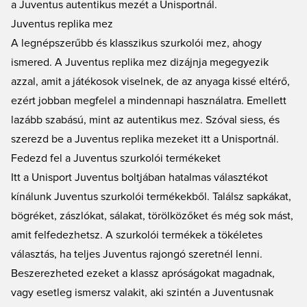
a Juventus autentikus mezét a Unisportnál.
Juventus replika mez
A legnépszerűbb és klasszikus szurkolói mez, ahogy
ismered. A Juventus replika mez dizájnja megegyezik
azzal, amit a játékosok viselnek, de az anyaga kissé eltérő,
ezért jobban megfelel a mindennapi használatra. Emellett
lazább szabású, mint az autentikus mez. Szóval siess, és
szerezd be a Juventus replika mezeket itt a Unisportnál.
Fedezd fel a Juventus szurkolói termékeket
Itt a Unisport Juventus boltjában hatalmas választékot
kínálunk Juventus szurkolói termékekből. Találsz sapkákat,
bögréket, zászlókat, sálakat, törölközőket és még sok mást,
amit felfedezhetsz. A szurkolói termékek a tökéletes
választás, ha teljes Juventus rajongó szeretnél lenni.
Beszerezheted ezeket a klassz apróságokat magadnak,
vagy esetleg ismersz valakit, aki szintén a Juventusnak