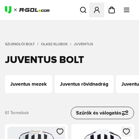
Megnyit egy modált a bejele
SZURKOLÓI BOLT
OLASZ KLUBOK
JUVENTUS
JUVENTUS BOLT
Juventus mezek
Juventus rövidnadrág
Juventu
Szűrők és válogatás
61
Termékek
Megnyit egy modált a bejelentkezéshez vagy a tagként való 
Megnyit egy modált a bejelent