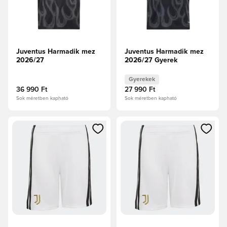
Juventus Harmadik mez
Juventus Harmadik mez
2026/27
2026/27 Gyerek
Gyerekek
36 990 Ft
27 990 Ft
Sok méretben kapható
Sok méretben kapható
Megnyit egy modált a bejelentkezéshez vagy a tagként való 
Megnyit egy modált a bejelent