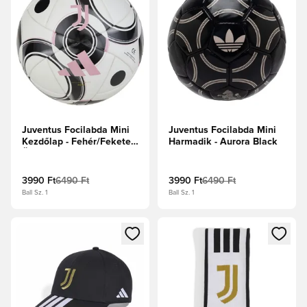
Juventus Focilabda Mini
Juventus Focilabda Mini
Kezdőlap - Fehér/Fekete/
Harmadik - Aurora Black
Üde rózsaszín
3990 Ft
6490 Ft
3990 Ft
6490 Ft
Ball Sz. 1
Ball Sz. 1
Megnyit egy modált a bejelentkezéshez vagy a tagként való 
Megnyit egy modált a bejelent