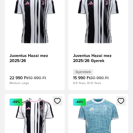
Juventus Hazai mez
Juventus Hazai mez
2025/26
2025/26 Gyerek
Gyerekek
22 990 Ft
40 990 Ft
15 990 Ft
30 990 Ft
Medium, Large
6-8 Years, 10-12 Years
Megnyit egy modált a bejelentkezéshez vagy a tagként való 
Megnyit egy modált a bejelent
-49%
-44%