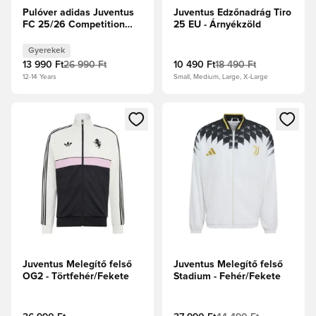
Pulóver adidas Juventus
Juventus Edzőnadrág Tiro
FC 25/26 Competition
25 EU - Árnyékzöld
Training Gyerek - Fehér
Gyerekek
13 990 Ft
26 990 Ft
10 490 Ft
18 490 Ft
12-14 Years
Small, Medium, Large, X-Large
Megnyit egy modált a bejelentkezéshez vagy a tagként való 
Megnyit egy modált a bejelent
Juventus Melegítő felső
Juventus Melegítő felső
OG2 - Törtfehér/Fekete
Stadium - Fehér/Fekete