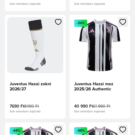
Sok méretben kapható
Sok méretben kapható
Megnyit egy modált a bejelentkezéshez vagy a tagként való 
Megnyit egy modált a bejelent
-34%
Juventus Hazai zokni
Juventus Hazai mez
2026/27
2025/26 Authentic
7690 Ft
8490 Ft
40 990 Ft
61 990 Ft
Sok méretben kapható
Sok méretben kapható
Megnyit egy modált a bejelentkezéshez vagy a tagként való 
Megnyit egy modált a bejelent
-44%
-48%