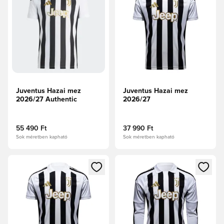
Juventus Hazai mez
Juventus Hazai mez
2026/27 Authentic
2026/27
55 490 Ft
37 990 Ft
Sok méretben kapható
Sok méretben kapható
Megnyit egy modált a bejelentkezéshez vagy a tagként való 
Megnyit egy modált a bejelent