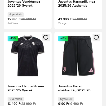
Juventus Vendégmez
Juventus Harmadik mez
2025/26 Gyerek
2025/26 Authentic
Gyerekek
15 990 Ft
30 990 Ft
43 990 Ft
57 990 Ft
8-10 Years
X-Large
Megnyit egy modált a bejelentkezéshez vagy a tagként való 
Megnyit egy modált a bejelent
-43%
-44%
Juventus Harmadik mez
Juventus Hazai
2025/26 Gyerek
rövidnadrág 2025/26
Gyerek
Gyerekek
Gyerekek
16 490 Ft
28 990 Ft
9190 Ft
16 490 Ft