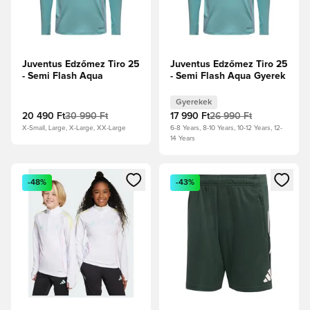
Juventus Edzőmez Tiro 25
Juventus Edzőmez Tiro 25
- Semi Flash Aqua
- Semi Flash Aqua Gyerek
Gyerekek
20 490 Ft
30 990 Ft
17 990 Ft
26 990 Ft
X-Small, Large, X-Large, XX-Large
6-8 Years, 8-10 Years, 10-12 Years, 12-
14 Years
Megnyit egy modált a bejelentkezéshez vagy a tagként való 
Megnyit egy modált a bejelent
-48%
-43%