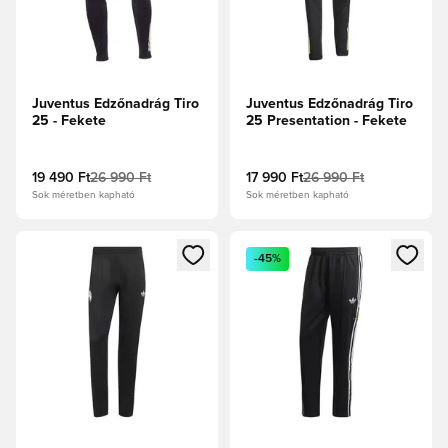
Juventus Edzőnadrág Tiro
Juventus Edzőnadrág Tiro
25 - Fekete
25 Presentation - Fekete
19 490 Ft
26 990 Ft
17 990 Ft
26 990 Ft
Sok méretben kapható
Sok méretben kapható
Megnyit egy modált a bejelentkezéshez vagy a tagként való 
Megnyit egy modált a bejelent
-45%