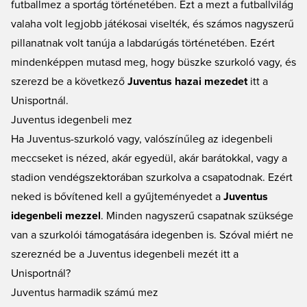
futballmez a sportág történetében. Ezt a mezt a futballvilág
valaha volt legjobb játékosai viselték, és számos nagyszerű
pillanatnak volt tanúja a labdarúgás történetében. Ezért
mindenképpen mutasd meg, hogy büszke szurkoló vagy, és
szerezd be a következő
Juventus hazai mezedet
itt a
Unisportnál.
Juventus idegenbeli mez
Ha Juventus-szurkoló vagy, valószínűleg az idegenbeli
meccseket is nézed, akár egyedül, akár barátokkal, vagy a
stadion vendégszektorában szurkolva a csapatodnak. Ezért
neked is bővítened kell a gyűjteményedet a
Juventus
idegenbeli mezzel
. Minden nagyszerű csapatnak szüksége
van a szurkolói támogatására idegenben is. Szóval miért ne
szereznéd be a Juventus idegenbeli mezét itt a
Unisportnál?
Juventus harmadik számú mez