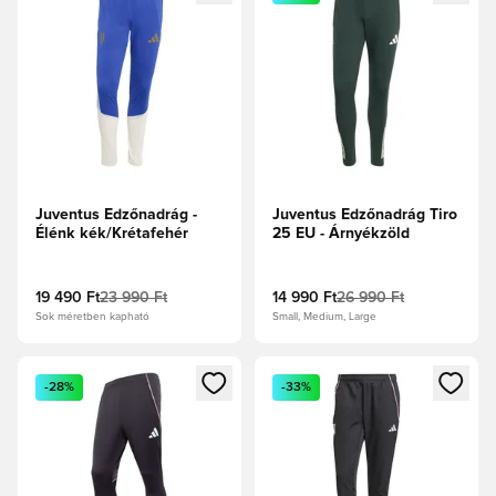
Juventus Edzőnadrág -
Juventus Edzőnadrág Tiro
Élénk kék/Krétafehér
25 EU - Árnyékzöld
19 490 Ft
23 990 Ft
14 990 Ft
26 990 Ft
Sok méretben kapható
Small, Medium, Large
Megnyit egy modált a bejelentkezéshez vagy a tagként való 
Megnyit egy modált a bejelent
-28%
-33%