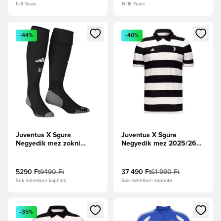
6-8 Years
14-16 Years
Megnyit egy modált a bejelentkezéshez vagy a tagként való 
Megnyit egy modált a bejelent
-44%
-40%
Juventus X Sgura
Juventus X Sgura
Negyedik mez zokni
Negyedik mez 2025/26
2025/26
Authentic
5290 Ft
9490 Ft
37 490 Ft
61 990 Ft
Sok méretben kapható
Sok méretben kapható
Megnyit egy modált a bejelentkezéshez vagy a tagként való 
Megnyit egy modált a bejelent
-35%