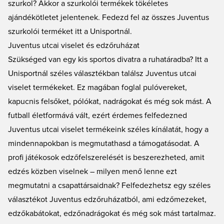
szurkol? Akkor a szurkolói termékek tökéletes
ajándékötletet jelentenek. Fedezd fel az összes
Juventus
szurkolói terméket
itt a Unisportnál.
Juventus utcai viselet és edzőruházat
Szükséged van egy kis sportos divatra a ruhatáradba? Itt a
Unisportnál széles választékban találsz
Juventus utcai
viselet
termékeket. Ez magában foglal pulóvereket,
kapucnis felsőket, pólókat, nadrágokat és még sok mást. A
futball életformává vált, ezért érdemes felfedezned
Juventus utcai viselet termékeink széles kínálatát, hogy a
mindennapokban is megmutathasd a támogatásodat. A
profi játékosok edzőfelszerelését is beszerezheted, amit
edzés közben viselnek – milyen menő lenne ezt
megmutatni a csapattársaidnak? Felfedezhetsz egy széles
választékot Juventus
edzőruházatból
, ami edzőmezeket,
edzőkabátokat, edzőnadrágokat és még sok mást tartalmaz.