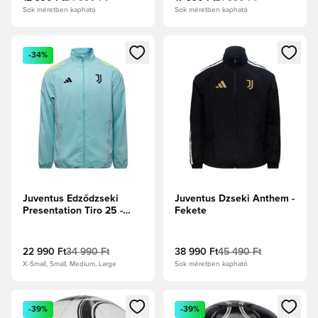
Sok méretben kapható
Sok méretben kapható
Megnyit egy modált a bejelentkezéshez vagy a tagként való 
Megnyit egy modált a bejelent
-34%
Juventus Edződzseki
Juventus Dzseki Anthem -
Presentation Tiro 25 -
Fekete
Semi Flash Aqua
22 990 Ft
34 990 Ft
38 990 Ft
45 490 Ft
X-Small, Small, Medium, Large
Sok méretben kapható
Megnyit egy modált a bejelentkezéshez vagy a tagként való 
Megnyit egy modált a bejelent
-39%
-39%