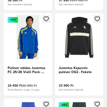
36 990 Ft
37 990 Ft
44 490 Ft
Sok méretben kapható
Sok méretben kapható
Megnyit egy modált a bejelentkezéshez vagy a tagként való 
Megnyit egy modált a bejelent
-34%
Pulóver adidas Juventus
Juventus Kapucnis
FC 25/26 Vialli Pack -
pulóver OG2 - Fekete
Kék
24 490 Ft
36 990 Ft
33 990 Ft
Small, Medium, Large, X-Large
Sok méretben kapható
Megnyit egy modált a bejelentkezéshez vagy a tagként való 
Megnyit egy modált a bejelent
-44%