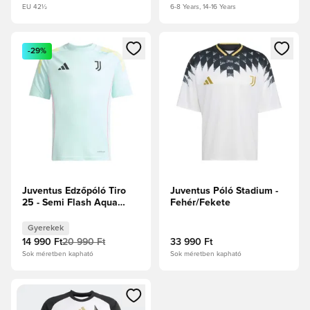
EU 42½
6-8 Years, 14-16 Years
Megnyit egy modált a bejelentkezéshez vagy a tagként való 
Megnyit egy modált a bejelent
-29%
Juventus Edzőpóló Tiro
Juventus Póló Stadium -
25 - Semi Flash Aqua
Fehér/Fekete
Gyerek
Gyerekek
14 990 Ft
20 990 Ft
33 990 Ft
Sok méretben kapható
Sok méretben kapható
Megnyit egy modált a bejelentkezéshez vagy a tagként való 