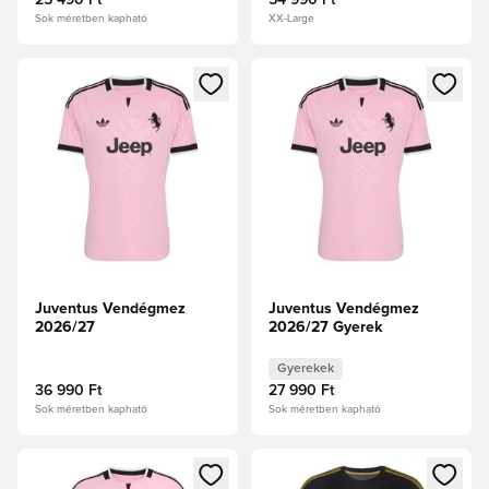
25 490 Ft
54 990 Ft
Sok méretben kapható
XX-Large
Megnyit egy modált a bejelentkezéshez vagy a tagként való 
Megnyit egy modált a bejelent
Juventus Vendégmez
Juventus Vendégmez
2026/27
2026/27 Gyerek
Gyerekek
36 990 Ft
27 990 Ft
Sok méretben kapható
Sok méretben kapható
Megnyit egy modált a bejelentkezéshez vagy a tagként való 
Megnyit egy modált a bejelent