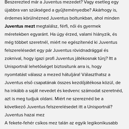
Beszerezted már a Juventus mezedet? Vagy esetleg egy
újabbra van szükséged a gyűjteményedbe? Akárhogy is,
érdemes körülnézned Juventus boltunkban, ahol minden
Juventus mezt
megtalálsz, férfi, női és gyermek
méretekben egyaránt. Ha úgy érzed, valami hiányzik, és
még többet szeretnél, miért ne egészítenéd ki Juventus
felszerelésedet egy pár Juventus
rövidnadrággal
és
zoknival, hogy igazi profi Juventus játékosnak tűnj? Itt a
Unisportnál lehetőséget biztosítunk arra is, hogy
nyomtatást válassz a mezed hátuljára! Választhatsz a
Juventus első csapatának összes kezdőjátékosa közül, de
ha inkább a saját nevedet és kedvenc számodat szeretnéd,
azt is meg tudjuk oldani. Miért ne szereznéd be a
következő Juventus felszerelésedet itt a Unisportnál?
Juventus hazai mez
A fekete-fehér csíkos mez talán az egyik legikonikusabb