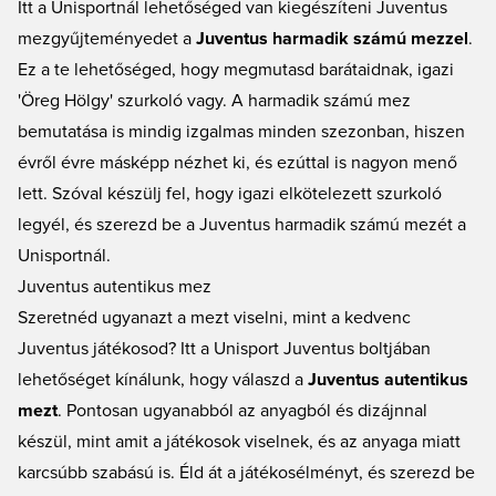
Itt a Unisportnál lehetőséged van kiegészíteni Juventus
mezgyűjteményedet a
Juventus harmadik számú mezzel
.
Ez a te lehetőséged, hogy megmutasd barátaidnak, igazi
'Öreg Hölgy' szurkoló vagy. A harmadik számú mez
bemutatása is mindig izgalmas minden szezonban, hiszen
évről évre másképp nézhet ki, és ezúttal is nagyon menő
lett. Szóval készülj fel, hogy igazi elkötelezett szurkoló
legyél, és szerezd be a Juventus harmadik számú mezét a
Unisportnál.
Juventus autentikus mez
Szeretnéd ugyanazt a mezt viselni, mint a kedvenc
Juventus játékosod? Itt a Unisport Juventus boltjában
lehetőséget kínálunk, hogy válaszd a
Juventus autentikus
mezt
. Pontosan ugyanabból az anyagból és dizájnnal
készül, mint amit a játékosok viselnek, és az anyaga miatt
karcsúbb szabású is. Éld át a játékosélményt, és szerezd be