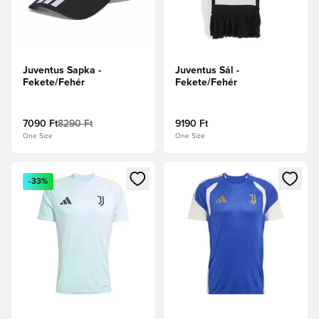
Juventus Sapka -
Juventus Sál -
Fekete/Fehér
Fekete/Fehér
7090 Ft
8290 Ft
9190 Ft
One Size
One Size
Megnyit egy modált a bejelentkezéshez vagy a tagként való 
Megnyit egy modált a bejelent
-33%