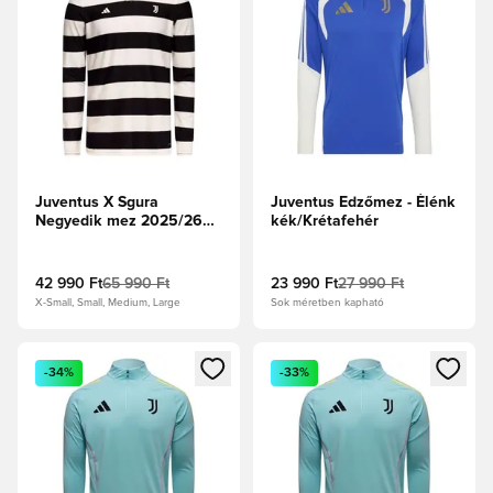
Juventus X Sgura
Juventus Edzőmez - Élénk
Negyedik mez 2025/26
kék/Krétafehér
Authentic Hosszú ujjú
42 990 Ft
65 990 Ft
23 990 Ft
27 990 Ft
X-Small, Small, Medium, Large
Sok méretben kapható
Megnyit egy modált a bejelentkezéshez vagy a tagként való 
Megnyit egy modált a bejelent
-34%
-33%