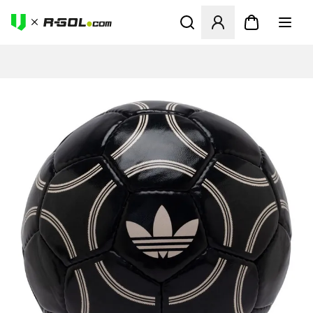
Megnyit egy modált a bejele