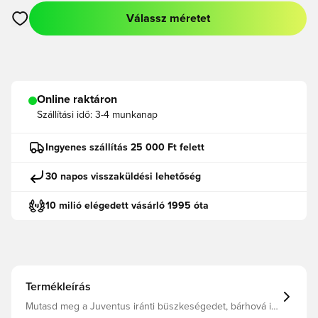
Válassz méretet
Megnyit egy modált a bejelentkezéshez vagy a tagként való r
Online raktáron
Szállítási idő:
3-4 munkanap
Ingyenes szállítás 25 000 Ft felett
30 napos visszaküldési lehetőség
10 milió elégedett vásárló 1995 óta
Termékleírás
Mutasd meg a Juventus iránti büszkeségedet, bárhová is