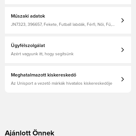
visz az utad, ezzel az adidas minilabdával. - Tömör
habmag - Juventus nyomtatott címer 100%-ban
újrahasznosított termoplasztikus poliuretán
Műszaki adatok
JN7323, 396657, Fekete, Futball labdák, Férfi, Női, Fű,
adidas, Gyerekek, Felnőttek
Ügyfélszolgálat
Azért vagyunk itt, hogy segítsünk
Meghatalmazott kiskereskedő
Az Unisport a vezető márkák hivatalos kiskereskedője
Ajánlott Önnek