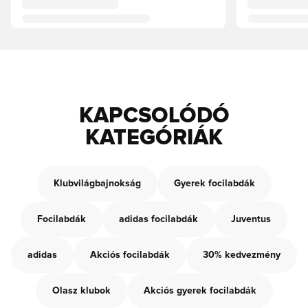
KAPCSOLÓDÓ
KATEGÓRIÁK
Klubvilágbajnokság
Gyerek focilabdák
Focilabdák
adidas focilabdák
Juventus
adidas
Akciós focilabdák
30% kedvezmény
Olasz klubok
Akciós gyerek focilabdák