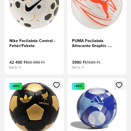
Nike Focilabda Control -
PUMA Focilabda
Fehér/Fekete
Attacanto Graphic -
Fehér/Izzó piros
42 490 Ft
59 999 Ft
3990 Ft
7690 Ft
Ball Sz. 5
Ball Sz. 5
Megnyit egy modált a bejelentkezéshez vagy a tagként való 
Megnyit egy modált a bejelent
-49%
-49%