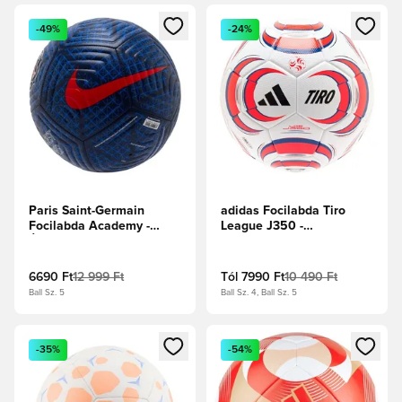
Megnyit egy modált a bejelentkezéshez vagy a tagként való 
Megnyit egy modált a bejelent
-49%
-24%
Paris Saint-Germain
adidas Focilabda Tiro
Focilabda Academy -
League J350 -
Éjfélkék/Hyper
Fehér/Fekete/
Royal/Egyetemi piros
Élénkpiros/Királykék
6690 Ft
12 999 Ft
Tól
7990 Ft
10 490 Ft
Ball Sz. 5
Ball Sz. 4, Ball Sz. 5
Megnyit egy modált a bejelentkezéshez vagy a tagként való 
Megnyit egy modált a bejelent
-35%
-54%