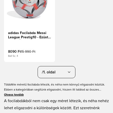
adidas Focilabda Messi
League Prestig10 - Ezüst
metál/Élénkpiros/Fekete
8090 Ft
15 990 Ft
Ball Sz. 4
/1. oldal
Többféle méretű focilabda létezik, és néha nem könnyű eligazodni köztük.
Ebben a kategóriában segítünk eligazodni, hiszen itt találod az összes
gyerek focilabdát. Ezek kicsit kisebb méretűek és könnyebbek, mint a felnőtt
Olvass tovább
labdák. Sőt, mi több, ebben a kategóriában minden akciós, így garantáltan
A focilabdákból nem csak egy méret létezik, és néha nehéz
találsz olcsó gyerek focilabdákat online. És ne feledd a mindig gyors
lehet eligazodni a különbségek között. Ezt szeretnénk
szállításunkat!