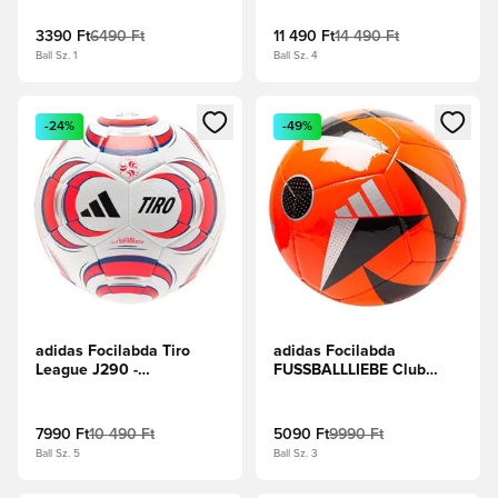
3390 Ft
6490 Ft
11 490 Ft
14 490 Ft
Ball Sz. 1
Ball Sz. 4
Megnyit egy modált a bejelentkezéshez vagy a tagként való 
Megnyit egy modált a bejelent
-24%
-49%
adidas Focilabda Tiro
adidas Focilabda
League J290 -
FUSSBALLLIEBE Club
Fehér/Fekete/
EURO 2024 -
Élénkpiros/Királykék
Napvörös/Fekete/Ezüst
metál
7990 Ft
10 490 Ft
5090 Ft
9990 Ft
Ball Sz. 5
Ball Sz. 3