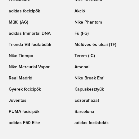
Focilabdák
Nike Breakout
adidas focicipők
Akció
Műfű (AG)
Nike Phantom
adidas Immortal DNA
Fű (FG)
Trionda VB focilabdák
Műfüves és utcai (TF)
Nike Tiempo
Terem (IC)
Nike Mercurial Vapor
Arsenal
Real Madrid
Nike Break Em’
Gyerek focicipők
Kapuskesztyűk
Juventus
Edzőruházat
PUMA focicipők
Barcelona
adidas F50 Elite
adidas focilabdák