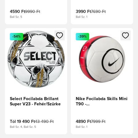
4590 Ft
9990 Ft
3990 Ft
7690 Ft
Ball Sz. 5
Ball Sz. 1
Megnyit egy modált a bejelentkezéshez vagy a tagként való 
Megnyit egy modált a bejelent
-54%
-39%
Select Focilabda Brillant
Nike Focilabda Skills Mini
Super V23 - Fehér/Szürke
T90 -
Fehér/Fekete/Focicipők
Tól
19 490 Ft
43 490 Ft
4890 Ft
7999 Ft
Ball Sz. 4, Ball Sz. 5
Ball Sz. 1