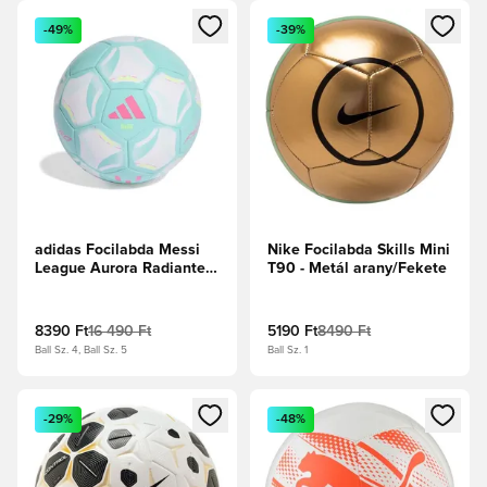
Megnyit egy modált a bejelentkezéshez vagy a tagként való 
Megnyit egy modált a bejelent
-49%
-39%
adidas Focilabda Messi
Nike Focilabda Skills Mini
League Aurora Radiante -
T90 - Metál arany/Fekete
Fehér/Flash Aqua
8390 Ft
16 490 Ft
5190 Ft
8490 Ft
Ball Sz. 4, Ball Sz. 5
Ball Sz. 1
Megnyit egy modált a bejelentkezéshez vagy a tagként való 
Megnyit egy modált a bejelent
-29%
-48%