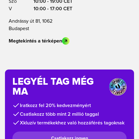
Szo
10:00 - 19:00 CET
V
10:00 - 17:00 CET
Andrássy út 81, 1062
Budapest
Megtekintés a térképen
LEGYÉL TAG MÉG
MA
Iratkozz fel 20% kedvezményért
Csatlakozz több mint 2 millió taggal
Xkluzív termékekhez való hozzáférés tagoknak
Csatlakozz ingyen