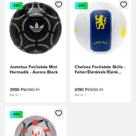
Megnyit egy modált a bejelentkezéshez vagy a tagként való 
Megnyit egy modált a bejelent
-39%
-20%
Juventus Focilabda Mini
Chelsea Focilabda Skills -
Harmadik - Aurora Black
Fehér/Élénkkék/Élénk
sárga
3990 Ft
6490 Ft
6190 Ft
7690 Ft
Ball Sz. 1
Ball Sz. 1
Megnyit egy modált a bejelentkezéshez vagy a tagként való 
-49%