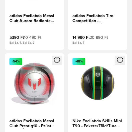
adidas Focilabda Messi
adidas Focilabda Tiro
Club Aurora Radiante
Competition -
-/Fehér/Flash Aqua
Fehér/Fekete/Élénkpiros
5390 Ft
10 490 Ft
14 990 Ft
20 990 Ft
Ball Sz. 4, Ball Sz. 5
Ball Sz. 4
Megnyit egy modált a bejelentkezéshez vagy a tagként való 
Megnyit egy modált a bejelent
-54%
-48%
adidas Focilabda Messi
Nike Focilabda Skills Mini
Club Prestig10 - Ezüst
T90 - Fekete/Zöld/Túra
metál/Élénkpiros/Fekete
sárga