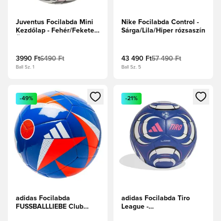
Juventus Focilabda Mini
Nike Focilabda Control -
Kezdőlap - Fehér/Fekete/
Sárga/Lila/Hiper rózsaszín
Üde rózsaszín
3990 Ft
6490 Ft
43 490 Ft
57 490 Ft
Ball Sz. 1
Ball Sz. 5
Megnyit egy modált a bejelentkezéshez vagy a tagként való 
Megnyit egy modált a bejelent
-49%
-21%
adidas Focilabda
adidas Focilabda Tiro
FUSSBALLLIEBE Club
League -
EURO 2024 - Ragyogó
Királykék/Fekete/Fehér