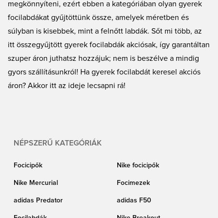
megkönnyíteni, ezért ebben a kategóriában olyan gyerek
focilabdákat gyűjtöttünk össze, amelyek méretben és
súlyban is kisebbek, mint a felnőtt labdák. Sőt mi több, az
itt összegyűjtött gyerek focilabdák akciósak, így garantáltan
szuper áron juthatsz hozzájuk; nem is beszélve a mindig
gyors szállításunkról! Ha gyerek focilabdát keresel akciós
áron? Akkor itt az ideje lecsapni rá!
NÉPSZERŰ KATEGÓRIÁK
Focicipők
Nike focicipők
Nike Mercurial
Focimezek
adidas Predator
adidas F50