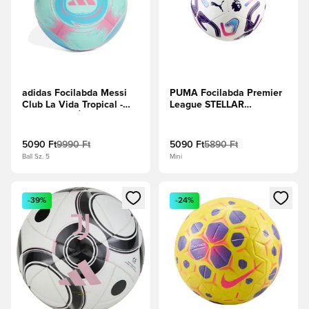
adidas Focilabda Messi
PUMA Focilabda Premier
Club La Vida Tropical -
League STELLAR
Flash Aqua/Élénk
Reactivity Mini -
rózsaszín
Fehér/Multicolor
5090 Ft
9990 Ft
5090 Ft
5890 Ft
Ball Sz. 5
Mini
Megnyit egy modált a bejelentkezéshez vagy a tagként való 
Megnyit egy modált a bejelent
-39%
-24%