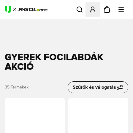
Megnyit egy modált a bejele
GYEREK FOCILABDÁK
AKCIÓ
Szűrők és válogatás
35
Termékek