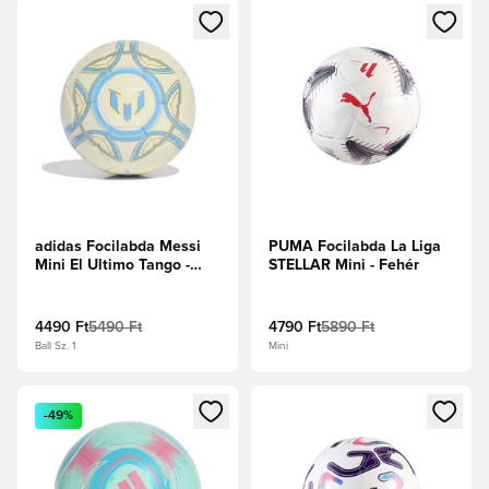
Megnyit egy modált a bejelentkezéshez vagy a tagként való 
Megnyit egy modált a bejelent
adidas Focilabda Messi
PUMA Focilabda La Liga
Mini El Ultimo Tango -
STELLAR Mini - Fehér
Elefántcsont/Félénk kék
ragyogás/Jégkék
4490 Ft
5490 Ft
4790 Ft
5890 Ft
Ball Sz. 1
Mini
Megnyit egy modált a bejelentkezéshez vagy a tagként való 
Megnyit egy modált a bejelent
-49%