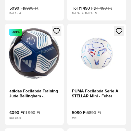
kék/Napvörös/Fehér
5090 Ft
9990 Ft
Tól
11 490 Ft
14 490 Ft
Ball Sz. 4
Ball Sz. 4, Ball Sz. 5
Megnyit egy modált a bejelentkezéshez vagy a tagként való 
Megnyit egy modált a bejelent
-49%
adidas Focilabda Training
PUMA Focilabda Serie A
Jude Bellingham -
STELLAR Mini - Fehér
Fekete/Királykék/Fehér
6090 Ft
11 990 Ft
5090 Ft
5890 Ft
Ball Sz. 5
Mini