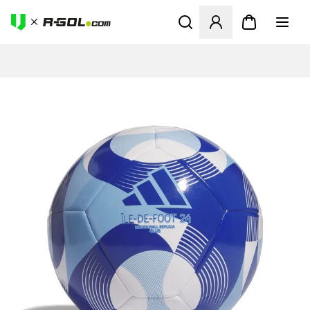
Megnyit egy modált a bejele