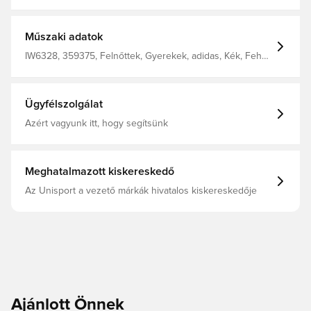
szépségét ünnepli a sport legnagyobb színpadán,
futóatlétika ihlette grafikával. Tökéletes arra, hogy
megmutasd világszínvonalú tudásodat baráti meccseken.
A géppel varrott felépítés és a butil belső garantálja, hogy
Műszaki adatok
sokáig a pályán maradjon. 100% TPU felület Géppel
varrott felület Butil belső Felfújást igényel
IW6328, 359375, Felnőttek, Gyerekek, adidas, Kék, Fehér,
Műfű, Fű, Női, Férfi, Futball labdák
Ügyfélszolgálat
Azért vagyunk itt, hogy segítsünk
Meghatalmazott kiskereskedő
Az Unisport a vezető márkák hivatalos kiskereskedője
Ajánlott Önnek