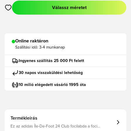
Válassz méretet
Megnyit egy modált a bejelentkezéshez vagy a tagként való r
Online raktáron
Szállítási idő:
3-4 munkanap
Ingyenes szállítás 25 000 Ft felett
30 napos visszaküldési lehetőség
10 milió elégedett vásárló 1995 óta
Termékleírás
Ez az adidas Île-De-Foot 24 Club focilabda a foci