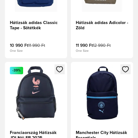
Hátizsák adidas Classic
Hátizsák adidas Adicolor -
Tape - Sötétkék
Zöld
10 990 Ft
11 990 Ft
11 990 Ft
12 990 Ft
One Size
One Size
Megnyit egy modált a bejelentkezéshez vagy a tagként való 
Megnyit egy modált a bejelent
-39%
Franciaország Hátizsák
Manchester City Hátizsák