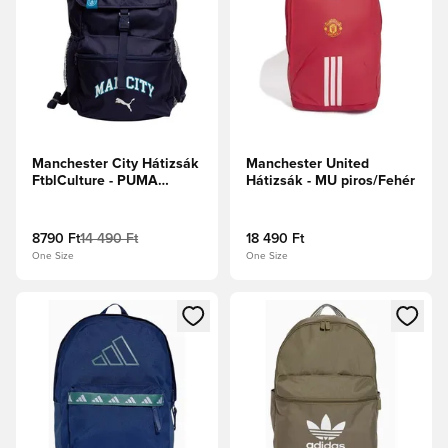
Manchester City Hátizsák
Manchester United
FtblCulture - PUMA
Hátizsák - MU piros/Fehér
Tengerészkék/Trópusi kék
8790 Ft
14 490 Ft
18 490 Ft
One Size
One Size
Megnyit egy modált a bejelentkezéshez vagy a tagként való 
Megnyit egy modált a bejelent