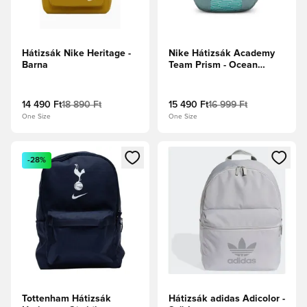
Hátizsák Nike Heritage -
Nike Hátizsák Academy
Barna
Team Prism - Ocean
Cube/Aurora Green/Pink
Blast
14 490 Ft
18 890 Ft
15 490 Ft
16 999 Ft
One Size
One Size
Megnyit egy modált a bejelentkezéshez vagy a tagként való 
Megnyit egy modált a bejelent
-28%
Tottenham Hátizsák
Hátizsák adidas Adicolor -