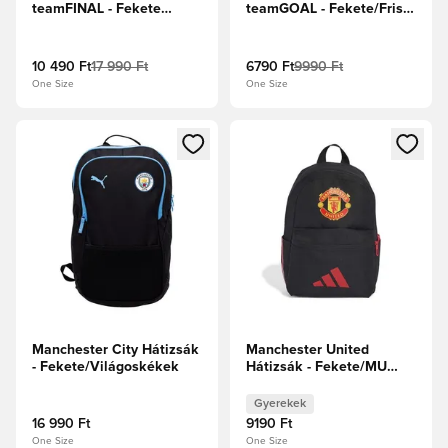
teamFINAL - Fekete
teamGOAL - Fekete/Friss
Szürke
elektromos kék
10 490 Ft
17 990 Ft
6790 Ft
9990 Ft
One Size
One Size
Megnyit egy modált a bejelentkezéshez vagy a tagként való 
Megnyit egy modált a bejelent
Manchester City Hátizsák
Manchester United
- Fekete/Világoskékek
Hátizsák - Fekete/MU
piros Gyerek
Gyerekek
16 990 Ft
9190 Ft
One Size
One Size