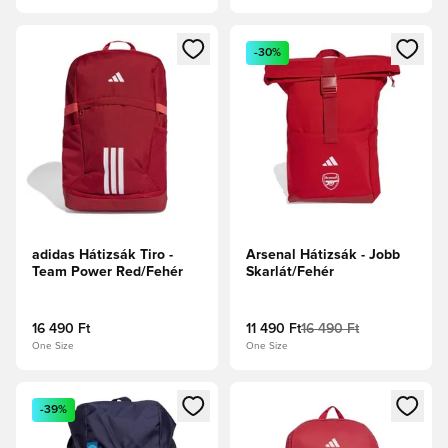
Megnyit egy modált a bejelentkezéshez vagy a tagként való 
Megnyit egy modált a bejelent
-30%
adidas Hátizsák Tiro -
Arsenal Hátizsák - Jobb
Team Power Red/Fehér
Skarlát/Fehér
16 490 Ft
11 490 Ft
16 490 Ft
One Size
One Size
Megnyit egy modált a bejelentkezéshez vagy a tagként való 
Megnyit egy modált a bejelent
-39%