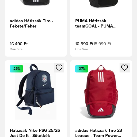
adidas Hátizsák Tiro -
PUMA Hátizsák
Fekete/Fehér
teamGOAL - PUMA
Fekete
16 490 Ft
10 990 Ft
15 990 Ft
One Size
One Size
Megnyit egy modált a bejelentkezéshez vagy a tagként való 
Megnyit egy modált a bejelent
-25%
-37%
Hátizsák Nike PSG 25/26
adidas Hátizsák Tiro 23
Just Do It - Sötétkék
League - Team Power