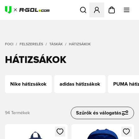
Megnyit egy modált a bejele
FOCI
FELSZERELÉS
TÁSKÁK
HÁTIZSÁKOK
HÁTIZSÁKOK
Nike hátizsákok
adidas hátizsákok
PUMA háti
Szűrők és válogatás
94
Termékek
Megnyit egy modált a bejelentkezéshez vagy a tagként való 
Megnyit egy modált a bejelent