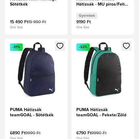
Sötétkék
Hátizsák - MU piros/Fehér
Gyerek
Gyerekek
15 490 Ft
19 990 Ft
9190 Ft
One Size
One Size
Megnyit egy modált a bejelentkezéshez vagy a tagként való 
Megnyit egy modált a bejelent
-31%
-32%
PUMA Hátizsák
PUMA Hátizsák
teamGOAL - Sötétkék
teamGOAL - Fekete/Zöld
6890 Ft
9990 Ft
6790 Ft
9990 Ft
One Size
One Size