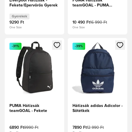
Liverpool Hátizsák -
PUMA Hátizsák
Fekete/Epervörös Gyerek
teamGOAL - PUMA
Fekete
Gyerekek
9290 Ft
10 490 Ft
16 990 Ft
One Size
One Size
Megnyit egy modált a bejelentkezéshez vagy a tagként való 
Megnyit egy modált a bejelent
-31%
-39%
PUMA Hátizsák
Hátizsák adidas Adicolor -
teamGOAL - Fekete
Sötétkék
6890 Ft
9990 Ft
7890 Ft
12 990 Ft