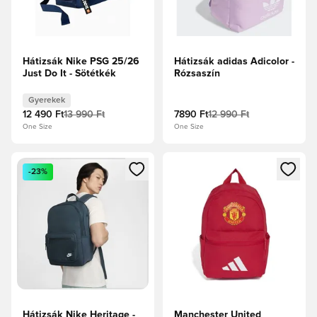
Hátizsák Nike PSG 25/26
Hátizsák adidas Adicolor -
Just Do It - Sötétkék
Rózsaszín
Gyerekek
12 490 Ft
13 990 Ft
7890 Ft
12 990 Ft
One Size
One Size
Megnyit egy modált a bejelentkezéshez vagy a tagként való 
Megnyit egy modált a bejelent
-23%
Hátizsák Nike Heritage -
Manchester United