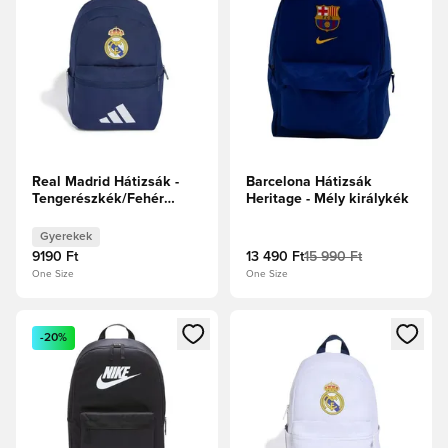
Real Madrid Hátizsák -
Barcelona Hátizsák
Tengerészkék/Fehér
Heritage - Mély királykék
Gyerek
Gyerekek
9190 Ft
13 490 Ft
15 990 Ft
One Size
One Size
Megnyit egy modált a bejelentkezéshez vagy a tagként való 
Megnyit egy modált a bejelent
-20%