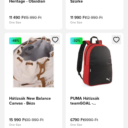
Heritage - Obsidian
Szürke
11 490 Ft
15 990 Ft
11 990 Ft
12 990 Ft
One Size
One Size
Megnyit egy modált a bejelentkezéshez vagy a tagként való 
Megnyit egy modált a bejelent
-48%
-32%
Hátizsák New Balance
PUMA Hátizsák
Canvas - Bézs
teamGOAL -
Fekete/Focicipők
15 990 Ft
30 990 Ft
6790 Ft
9990 Ft
One Size
One Size