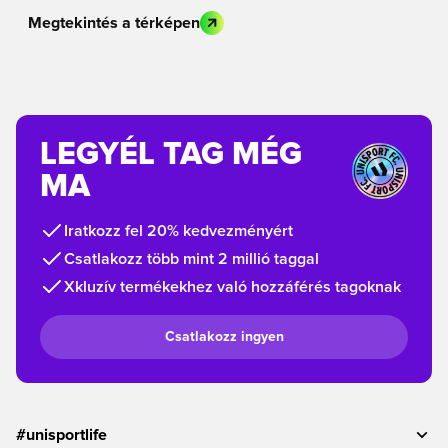
Megtekintés a térképen
LEGYÉL TAG MÉG
MA
Iratkozz fel 20% kedvezményért
Csatlakozz több mint 2 millió taggal
Xkluzív termékekhez való hozzáférés tagoknak
Csatlakozz ingyen
#unisportlife