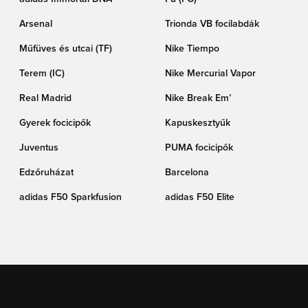
Arsenal
Trionda VB focilabdák
Műfüves és utcai (TF)
Nike Tiempo
Terem (IC)
Nike Mercurial Vapor
Real Madrid
Nike Break Em’
Gyerek focicipők
Kapuskesztyűk
Juventus
PUMA focicipők
Edzőruházat
Barcelona
adidas F50 Sparkfusion
adidas F50 Elite