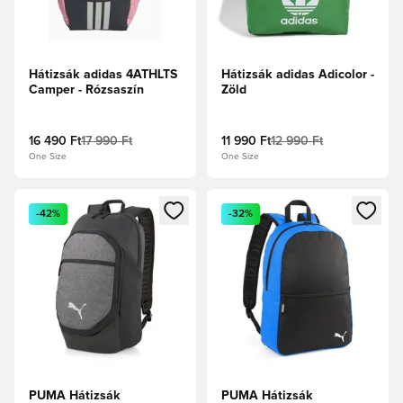
Hátizsák adidas 4ATHLTS
Hátizsák adidas Adicolor -
Camper - Rózsaszín
Zöld
16 490 Ft
17 990 Ft
11 990 Ft
12 990 Ft
One Size
One Size
Megnyit egy modált a bejelentkezéshez vagy a tagként való 
Megnyit egy modált a bejelent
-42%
-32%
PUMA Hátizsák
PUMA Hátizsák