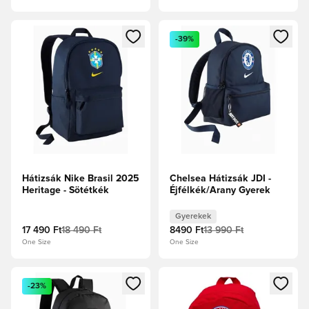
Megnyit egy modált a bejelentkezéshez vagy a tagként való 
Megnyit egy modált a bejelent
-39%
Hátizsák Nike Brasil 2025
Chelsea Hátizsák JDI -
Heritage - Sötétkék
Éjfélkék/Arany Gyerek
Gyerekek
17 490 Ft
18 490 Ft
8490 Ft
13 990 Ft
One Size
One Size
Megnyit egy modált a bejelentkezéshez vagy a tagként való 
Megnyit egy modált a bejelent
-23%