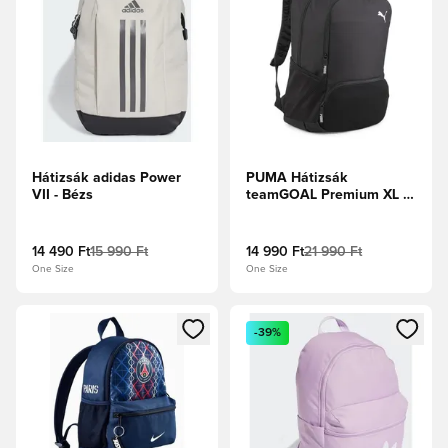
Hátizsák adidas Power
PUMA Hátizsák
VII - Bézs
teamGOAL Premium XL -
Fekete
14 490 Ft
15 990 Ft
14 990 Ft
21 990 Ft
One Size
One Size
Megnyit egy modált a bejelentkezéshez vagy a tagként való 
Megnyit egy modált a bejelent
-39%