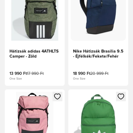
Hátizsák adidas 4ATHLTS
Nike Hátizsák Brasilia 9.5
Camper - Zöld
- Éjfélkék/Fekete/Fehér
13 990 Ft
17 990 Ft
18 990 Ft
20 999 Ft
One Size
One Size
Megnyit egy modált a bejelentkezéshez vagy a tagként való 
Megnyit egy modált a bejelent