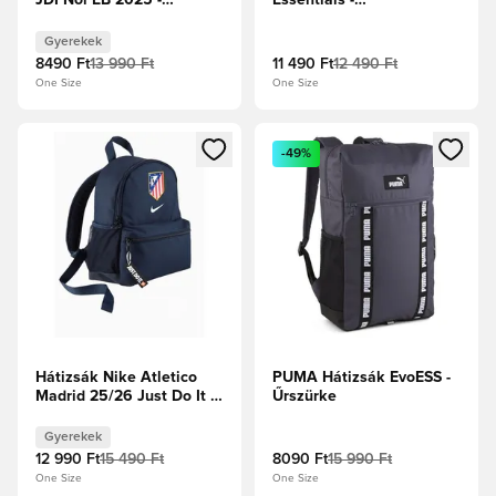
JDI Női EB 2025 -
Essentials -
Obsidian/Halvány korall
Sötétkék/Világoskékek
Gyerek
Gyerekek
8490 Ft
13 990 Ft
11 490 Ft
12 490 Ft
One Size
One Size
Megnyit egy modált a bejelentkezéshez vagy a tagként való 
Megnyit egy modált a bejelent
-49%
Hátizsák Nike Atletico
PUMA Hátizsák EvoESS -
Madrid 25/26 Just Do It -
Űrszürke
Sötétkék
Gyerekek
12 990 Ft
15 490 Ft
8090 Ft
15 990 Ft
One Size
One Size