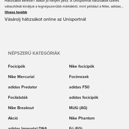
Hátizsákot keresel? Akkor jó helyen jársz. A Unisportnál hátizsákok széles
választékát kínáljuk a legnépszerűbb márkáktól, mint például a Nike, adidas
és PUMA. A hátizsák tökéletes, ha könnyedén utazol, és rendszerezni
Olvass tovább
szeretnéd a legfontosabb dolgaidat. A Unisport hátizsákok széles választékát
Vásárolj hátizsákot online az Unisportnál
kínálja különböző stílusokban és színekben.
NÉPSZERŰ KATEGÓRIÁK
Focicipők
Nike focicipők
Nike Mercurial
Focimezek
adidas Predator
adidas F50
Focilabdák
adidas focicipők
Nike Breakout
Műfű (AG)
Akció
Nike Phantom
adidas Immortal DNA
Fű (FG)