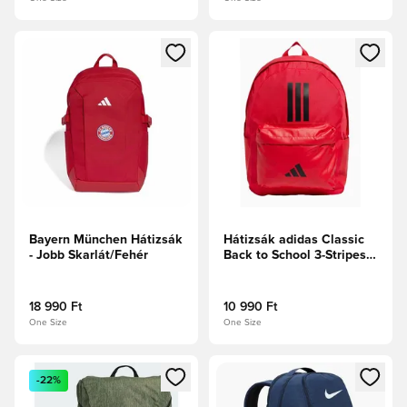
Megnyit egy modált a bejelentkezéshez vagy a tagként való 
Megnyit egy modált a bejelent
Bayern München Hátizsák
Hátizsák adidas Classic
- Jobb Skarlát/Fehér
Back to School 3-Stripes -
Piros
18 990 Ft
10 990 Ft
One Size
One Size
Megnyit egy modált a bejelentkezéshez vagy a tagként való 
Megnyit egy modált a bejelent
-22%