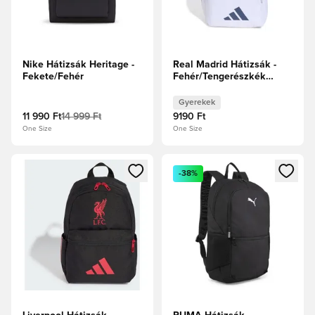
Nike Hátizsák Heritage -
Real Madrid Hátizsák -
Fekete/Fehér
Fehér/Tengerészkék
Gyerek
Gyerekek
11 990 Ft
14 999 Ft
9190 Ft
One Size
One Size
Megnyit egy modált a bejelentkezéshez vagy a tagként való 
Megnyit egy modált a bejelent
-38%