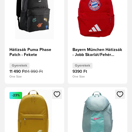
Hátizsák Puma Phase
Bayern München Hátizsák
Patch - Fekete
- Jobb Skarlát/Fehér
Gyerek
Gyerekek
Gyerekek
11 490 Ft
14 990 Ft
9390 Ft
One Size
One Size
Megnyit egy modált a bejelentkezéshez vagy a tagként való 
Megnyit egy modált a bejelent
-23%