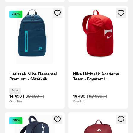
Megnyit egy modált a bejelentkezéshez vagy a tagként való 
Megnyit egy modált a bejelent
-28%
Hátizsák Nike Elemental
Nike Hátizsák Academy
Premium - Sötétkék
Team - Egyetemi
piros/Fehér
Nők
14 490 Ft
19 990 Ft
14 490 Ft
17 999 Ft
One Size
One Size
Megnyit egy modált a bejelentkezéshez vagy a tagként való 
Megnyit egy modált a bejelent
-39%