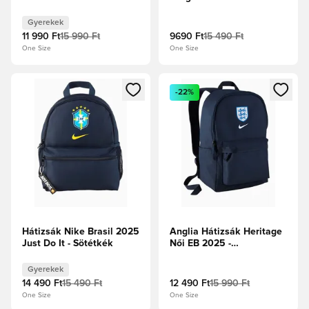
Red/Fehér
Gyerekek
11 990 Ft
15 990 Ft
9690 Ft
15 490 Ft
One Size
One Size
Megnyit egy modált a bejelentkezéshez vagy a tagként való 
Megnyit egy modált a bejelent
-22%
Hátizsák Nike Brasil 2025
Anglia Hátizsák Heritage
Just Do It - Sötétkék
Női EB 2025 -
Obsidian/Fehér
Gyerekek
14 490 Ft
15 490 Ft
12 490 Ft
15 990 Ft
One Size
One Size