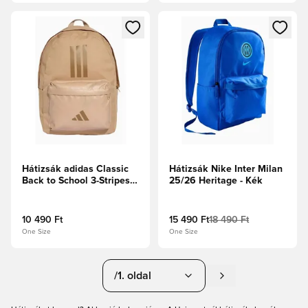
Megnyit egy modált a bejelentkezéshez vagy a tagként való 
Megnyit egy modált a bejelent
Hátizsák adidas Classic
Hátizsák Nike Inter Milan
Back to School 3-Stripes -
25/26 Heritage - Kék
Barna
10 490 Ft
15 490 Ft
18 490 Ft
One Size
One Size
/1. oldal