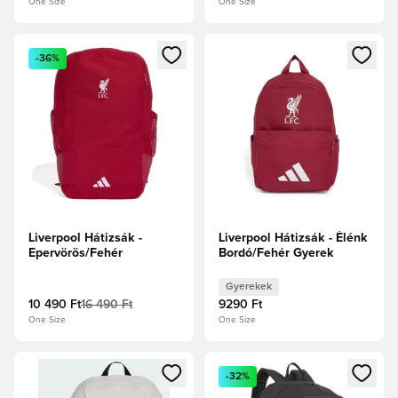
One Size
One Size
Megnyit egy modált a bejelentkezéshez vagy a tagként való 
Megnyit egy modált a bejelent
-36%
Liverpool Hátizsák -
Liverpool Hátizsák - Élénk
Epervörös/Fehér
Bordó/Fehér Gyerek
Gyerekek
10 490 Ft
16 490 Ft
9290 Ft
One Size
One Size
Megnyit egy modált a bejelentkezéshez vagy a tagként való 
Megnyit egy modált a bejelent
-32%