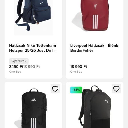
Hátizsák Nike Tottenham
Liverpool Hátizsák - Élénk
Hotspur 25/26 Just Do It -
Bordó/Fehér
Sötétkék
Gyerekek
8490 Ft
13 990 Ft
18 990 Ft
One Size
One Size
Megnyit egy modált a bejelentkezéshez vagy a tagként való 
Megnyit egy modált a bejelent
-31%