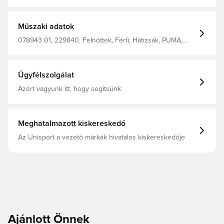
cipzáras zseb elöl Párnázott, állítható vállpántok 50 x 29 x
17 cm 100% poliészter
Műszaki adatok
078943 01, 229840, Felnőttek, Férfi, Hátizsák, PUMA,
Fekete, Outer Material: 7% Nylon, 93% Polyester; Lining:
100% Polyester
Ügyfélszolgálat
Azért vagyunk itt, hogy segítsünk
Meghatalmazott kiskereskedő
Az Unisport a vezető márkák hivatalos kiskereskedője
Ajánlott Önnek