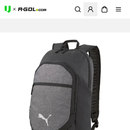
Megnyit egy modált a bejele