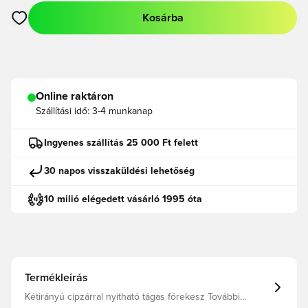
Kosárba
Megnyit egy modált a bejelentkezéshez vagy a tagként való r
Online raktáron
Szállítási idő:
3-4 munkanap
Ingyenes szállítás 25 000 Ft felett
30 napos visszaküldési lehetőség
10 milió elégedett vásárló 1995 óta
Termékleírás
Kétirányú cipzárral nyitható tágas főrekesz További