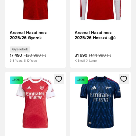
Arsenal Hazai mez
Arsenal Hazai mez
2025/26 Gyerek
2025/26 Hosszú ujjú
Gyerekek
17 490 Ft
30 990 Ft
31 990 Ft
44 990 Ft
6-8 Years, 8-10 Years
X-Small, X-Large
Megnyit egy modált a bejelentkezéshez vagy a tagként való 
Megnyit egy modált a bejelent
-39%
-30%