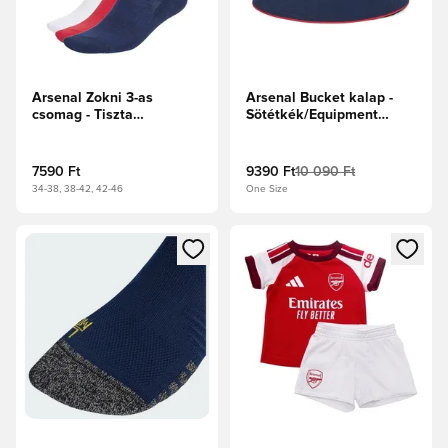
Arsenal Zokni 3-as
Arsenal Bucket kalap -
csomag - Tiszta
Sötétkék/Equipment
rubin/Fehér/Tengerészkék
Yellow/Tiszta rubin
7590 Ft
9390 Ft
10 090 Ft
34-38, 38-42, 42-46
One Size
Megnyit egy modált a bejelentkezéshez vagy a tagként való 
Megnyit egy modált a bejelent