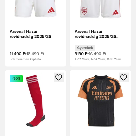
Arsenal Hazai
Arsenal Hazai
rövidnadrág 2025/26
rövidnadrág 2025/26
Gyerek
Gyerekek
11 490 Ft
18 490 Ft
9190 Ft
16 490 Ft
Sok méretben kapható
10-12 Years, 12-14 Years, 14-16 Years
Megnyit egy modált a bejelentkezéshez vagy a tagként való 
Megnyit egy modált a bejelent
-30%