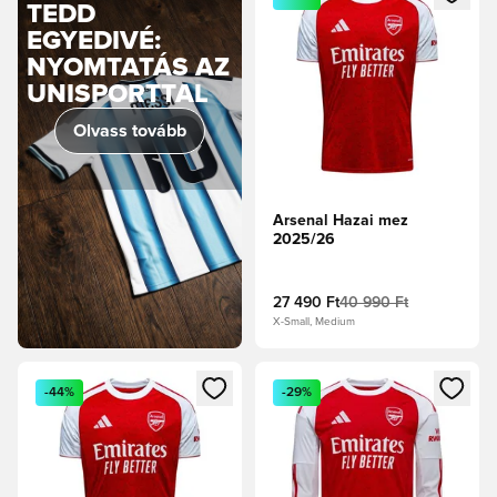
TEDD
EGYEDIVÉ:
NYOMTATÁS AZ
UNISPORTTAL
Olvass tovább
Arsenal Hazai mez
2025/26
27 490 Ft
40 990 Ft
X-Small, Medium
Megnyit egy modált a bejelentkezéshez vagy a tagként való 
Megnyit egy modált a bejelent
-44%
-29%