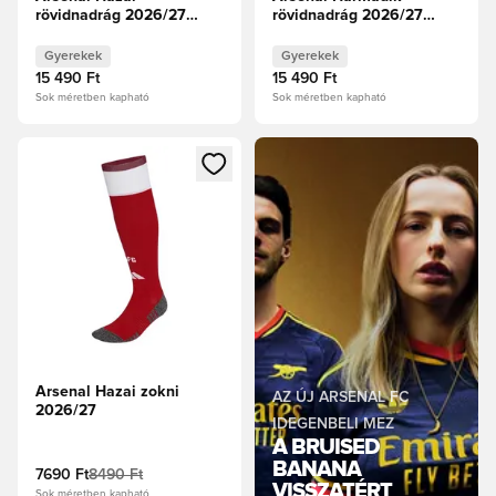
rövidnadrág 2026/27
rövidnadrág 2026/27
Gyerek
Gyerek
Gyerekek
Gyerekek
15 490 Ft
15 490 Ft
Sok méretben kapható
Sok méretben kapható
Megnyit egy modált a bejelentkezéshez vagy a tagként való 
Arsenal Hazai zokni
AZ ÚJ ARSENAL FC
2026/27
IDEGENBELI MEZ
A BRUISED
BANANA
7690 Ft
8490 Ft
VISSZATÉRT
Sok méretben kapható