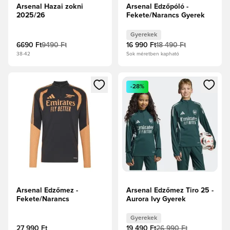
Arsenal Hazai zokni
Arsenal Edzőpóló -
2025/26
Fekete/Narancs Gyerek
Gyerekek
6690 Ft
9490 Ft
16 990 Ft
18 490 Ft
38-42
Sok méretben kapható
Megnyit egy modált a bejelentkezéshez vagy a tagként való 
Megnyit egy modált a bejelent
-28%
Arsenal Edzőmez -
Arsenal Edzőmez Tiro 25 -
Fekete/Narancs
Aurora Ivy Gyerek
Gyerekek
27 990 Ft
19 490 Ft
26 990 Ft