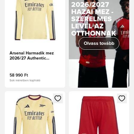
2026/2027
HAZAI MEZ -
SZERELMES
LEVÉL AZ
OTTHONNAK
Olvass tovább
Arsenal Harmadik mez
2026/27 Authentic
Hosszú ujjú
58 990 Ft
Sok méretben kapható
Megnyit egy modált a bejelentkezéshez vagy a tagként való 
Megnyit egy modált a bejelent