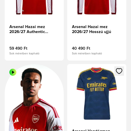
Arsenal Hazai mez
Arsenal Hazai mez
2026/27 Authentic
2026/27 Hosszú ujjú
Hosszú ujjú
59 490 Ft
40 490 Ft
Sok méretben kapható
Sok méretben kapható
Megnyit egy modált a bejelent