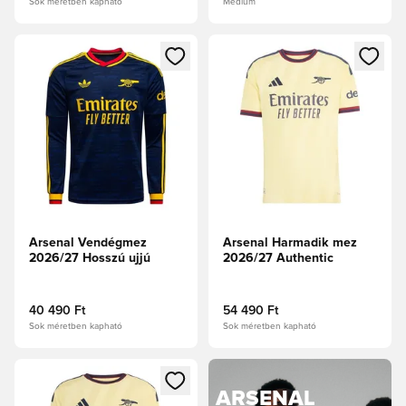
Sok méretben kapható
Medium
Megnyit egy modált a bejelentkezéshez vagy a tagként való 
Megnyit egy modált a bejelent
Arsenal Vendégmez
Arsenal Harmadik mez
2026/27 Hosszú ujjú
2026/27 Authentic
40 490 Ft
54 490 Ft
Sok méretben kapható
Sok méretben kapható
Megnyit egy modált a bejelentkezéshez vagy a tagként való 
ARSENAL