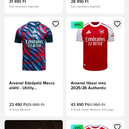
31 490 Ft
28 490 Ft
Sok méretben kapható
Sok méretben kapható
Megnyit egy modált a bejelentkezéshez vagy a tagként való 
Megnyit egy modált a bejelent
-30%
Arsenal Edzőpóló Meccs
Arsenal Hazai mez
előtti - Utility
2025/26 Authentic
Green/Kék/Focicipők
23 490 Ft
25 990 Ft
43 490 Ft
61 990 Ft
X-Small, Medium
X-Small, Small, Medium, XX-Large
Megnyit egy modált a bejelent
-33%