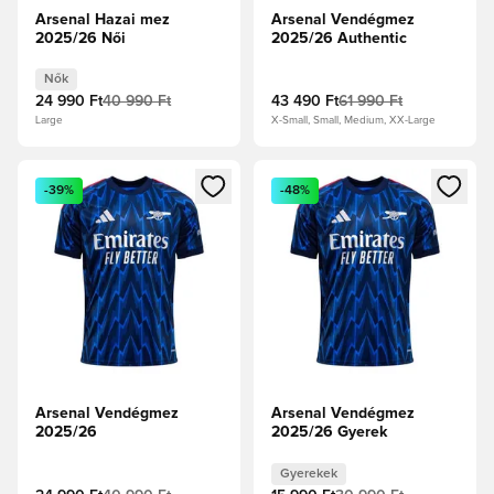
Arsenal Hazai mez
Arsenal Vendégmez
2025/26 Női
2025/26 Authentic
Nők
24 990 Ft
40 990 Ft
43 490 Ft
61 990 Ft
Large
X-Small, Small, Medium, XX-Large
Megnyit egy modált a bejelentkezéshez vagy a tagként való 
Megnyit egy modált a bejelent
-39%
-48%
Arsenal Vendégmez
Arsenal Vendégmez
2025/26
2025/26 Gyerek
Gyerekek