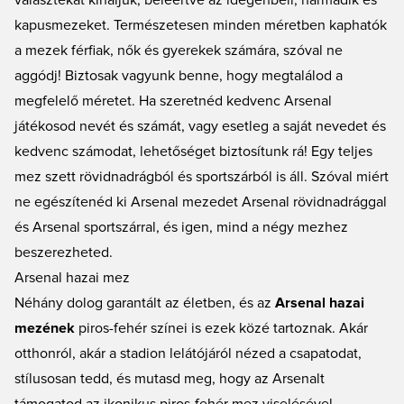
választékát kínáljuk, beleértve az idegenbeli, harmadik és
kapusmezeket. Természetesen minden méretben kaphatók
a mezek férfiak, nők és gyerekek számára, szóval ne
aggódj! Biztosak vagyunk benne, hogy megtalálod a
megfelelő méretet. Ha szeretnéd kedvenc Arsenal
játékosod nevét és számát, vagy esetleg a saját nevedet és
kedvenc számodat, lehetőséget biztosítunk rá! Egy teljes
mez szett rövidnadrágból és sportszárból is áll. Szóval miért
ne egészítenéd ki Arsenal mezedet
Arsenal rövidnadrággal
és
Arsenal sportszárral
, és igen, mind a négy mezhez
beszerezheted.
Arsenal hazai mez
Néhány dolog garantált az életben, és az
Arsenal hazai
mezének
piros-fehér színei is ezek közé tartoznak. Akár
otthonról, akár a stadion lelátójáról nézed a csapatodat,
stílusosan tedd, és mutasd meg, hogy az Arsenalt