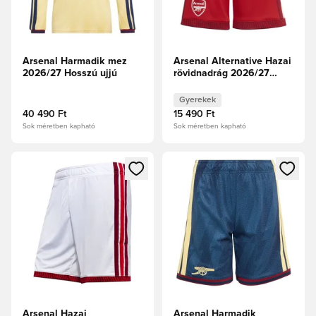
Arsenal Harmadik mez
Arsenal Alternative Hazai
2026/27 Hosszú ujjú
rövidnadrág 2026/27
Gyerek
Gyerekek
40 490 Ft
15 490 Ft
Sok méretben kapható
Sok méretben kapható
Megnyit egy modált a bejelentkezéshez vagy a tagként való 
Megnyit egy modált a bejelent
Arsenal Hazai
Arsenal Harmadik