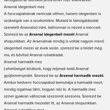
támogatod az ikonikus piros-fehér mez viselésével.
Arsenal idegenbeli mez
A focicsapatoknak nemcsak otthon, hanem idegenben is
szükségük van a szurkolóikra. Mutasd ki támogatásodat
szeretett Arsenalod iránt, bárhonnan is nézed a meccset.
Szerezd be az
Arsenal idegenbeli mezét
Arsenal
shopunkban. Az Arsenalnak mindig is voltak nagyon menő
idegenbeli mezei az évek során, szerezd be a tiédet még
ma, és bővítsd Arsenal ruhatáradat.
Arsenal harmadik mez
Lehetőséget kínálunk, hogy teljessé tedd Arsenal
gyűjteményedet. Szerezd be az
Arsenal harmadik mezét.
Amikor kedvenc focicsapatod bemutatja a harmadik mezt,
mindig izgalmas látni, hogyan néz ki. A harmadik mez
színei gyakran változnak szezonról szezonra. Szerezd be
Arsenal harmadik mezedet itt, az Arsenal shopunkban.