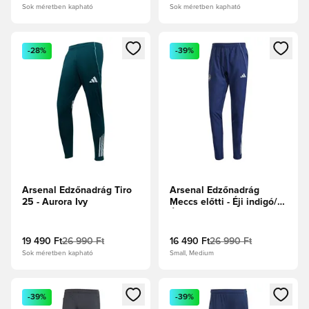
Sok méretben kapható
Sok méretben kapható
Megnyit egy modált a bejelentkezéshez vagy a tagként való 
Megnyit egy modált a bejelent
-28%
-39%
Arsenal Edzőnadrág Tiro
Arsenal Edzőnadrág
25 - Aurora Ivy
Meccs előtti - Éji indigó/
Éjfélkék
19 490 Ft
26 990 Ft
16 490 Ft
26 990 Ft
Sok méretben kapható
Small, Medium
Megnyit egy modált a bejelentkezéshez vagy a tagként való 
Megnyit egy modált a bejelent
-39%
-39%