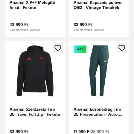
Arsenal X P+F Melegítő
Arsenal Kapucnis pulóver
felső - Fekete
OG2 - Vintage Tintakék
43 990 Ft
33 990 Ft
Sok méretben kapható
Sok méretben kapható
Megnyit egy modált a bejelentkezéshez vagy a tagként való 
Megnyit egy modált a bejelent
-33%
Arsenal Széldzseki Tiro
Arsenal Edzőnadrág Tiro
26 Travel Full Zip - Fekete
25 Presentation - Aurora
Ivy
33 990 Ft
17 990 Ft
26 990 Ft