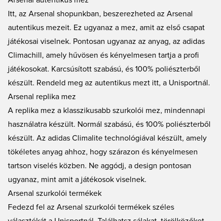
Arsenal autentikus mez
Itt, az Arsenal shopunkban, beszerezheted az Arsenal
autentikus mezeit. Ez ugyanaz a mez, amit az első csapat
játékosai viselnek. Pontosan ugyanaz az anyag, az adidas
Climachill, amely hűvösen és kényelmesen tartja a profi
játékosokat. Karcsúsított szabású, és 100% poliészterből
készült. Rendeld meg az autentikus mezt itt, a Unisportnál.
Arsenal replika mez
A replika mez a klasszikusabb szurkolói mez, mindennapi
használatra készült. Normál szabású, és 100% poliészterből
készült. Az adidas Climalite technológiával készült, amely
tökéletes anyag ahhoz, hogy szárazon és kényelmesen
tartson viselés közben. Ne aggódj, a design pontosan
ugyanaz, mint amit a játékosok viselnek.
Arsenal szurkolói termékek
Fedezd fel az
Arsenal szurkolói termékek
széles