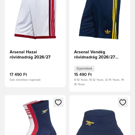
Arsenal Hazai
Arsenal Vendég
rövidnadrág 2026/27
rövidnadrág 2026/27
Gyerek
Gyerekek
17 490 Ft
15 490 Ft
Sok méretben kapható
8-10 Years, 10-12 Years, 12-14 Years, 14-
16 Years
Megnyit egy modált a bejelentkezéshez vagy a tagként való 
Megnyit egy modált a bejelent