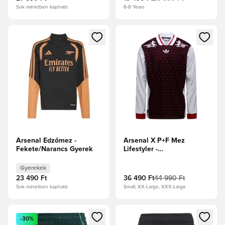
Sok méretben kapható
6-8 Years
Megnyit egy modált a bejelentkezéshez vagy a tagként való 
Megnyit egy modált a bejelent
Arsenal Edzőmez -
Arsenal X P+F Mez
Fekete/Narancs Gyerek
Lifestyler -
Fekete/Fehér/Focicipők
Gyerekek
23 490 Ft
36 490 Ft
44 990 Ft
Sok méretben kapható
Small, XX-Large, XXX-Large
Megnyit egy modált a bejelentkezéshez vagy a tagként való 
Megnyit egy modált a bejelent
-30%