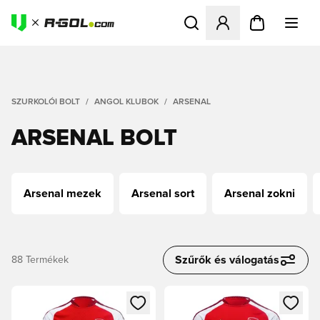
Megnyit egy modált a bejele
SZURKOLÓI BOLT
ANGOL KLUBOK
ARSENAL
ARSENAL BOLT
Arsenal mezek
Arsenal sort
Arsenal zokni
Szűrők és válogatás
88
Termékek
Megnyit egy modált a bejelentkezéshez vagy a tagként való 
Megnyit egy modált a bejelent