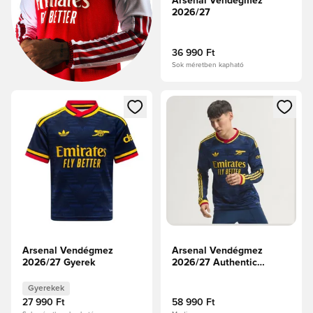
Arsenal Vendégmez
2026/27
36 990 Ft
Sok méretben kapható
Megnyit egy modált a bejelentkezéshez vagy a tagként való 
Megnyit egy modált a bejelent
Arsenal Vendégmez
Arsenal Vendégmez
2026/27 Gyerek
2026/27 Authentic
Hosszú ujjú
Gyerekek
27 990 Ft
58 990 Ft