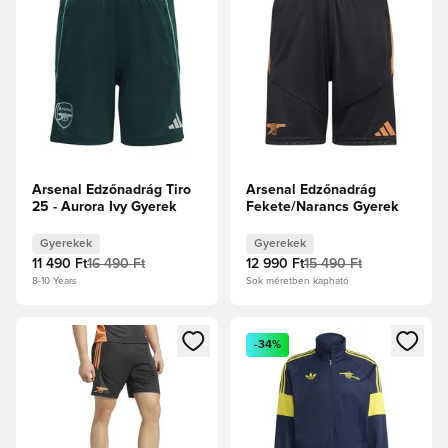
Arsenal Edzőnadrág Tiro
Arsenal Edzőnadrág
25 - Aurora Ivy Gyerek
Fekete/Narancs Gyerek
Gyerekek
Gyerekek
11 490 Ft
16 490 Ft
12 990 Ft
15 490 Ft
8-10 Years
Sok méretben kapható
Megnyit egy modált a bejelentkezéshez vagy a tagként való 
Megnyit egy modált a bejelent
-34%