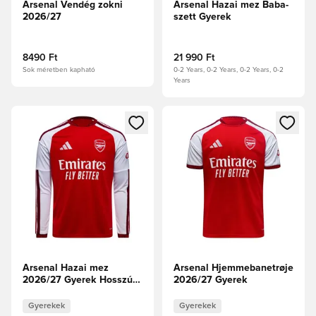
Arsenal Vendég zokni
Arsenal Hazai mez Baba-
2026/27
szett Gyerek
8490 Ft
21 990 Ft
Sok méretben kapható
0-2 Years, 0-2 Years, 0-2 Years, 0-2
Years
Megnyit egy modált a bejelentkezéshez vagy a tagként való 
Megnyit egy modált a bejelent
Arsenal Hazai mez
Arsenal Hjemmebanetrøje
2026/27 Gyerek Hosszú
2026/27 Gyerek
ujjú
Gyerekek
Gyerekek