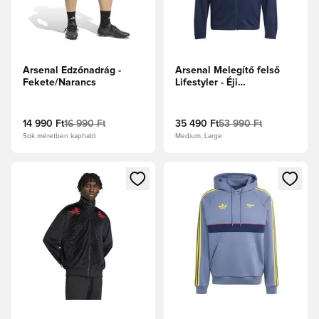
Arsenal Edzőnadrág -
Arsenal Melegítő felső
Fekete/Narancs
Lifestyler - Éji
indigó/Sárga
14 990 Ft
16 990 Ft
35 490 Ft
53 990 Ft
Sok méretben kapható
Medium, Large
Megnyit egy modált a bejelentkezéshez vagy a tagként való 
Megnyit egy modált a bejelent