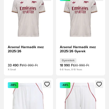
Arsenal Harmadik mez
Arsenal Harmadik mez
2025/26
2025/26 Gyerek
Gyerekek
33 490 Ft
40 990 Ft
18 990 Ft
30 990 Ft
X-Small
6-8 Years, 8-10 Years
Megnyit egy modált a bejelentkezéshez vagy a tagként való 
Megnyit egy modált a bejelent
-38%
-44%