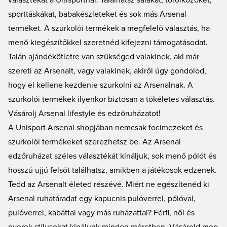
választékát a Unisportnál. Találhatsz sálakat, törölközőket,
sporttáskákat, babakészleteket és sok más Arsenal
terméket. A szurkolói termékek a megfelelő választás, ha
menő kiegészítőkkel szeretnéd kifejezni támogatásodat.
Talán ajándékötletre van szükséged valakinek, aki már
szereti az Arsenalt, vagy valakinek, akiről úgy gondolod,
hogy el kellene kezdenie szurkolni az Arsenalnak. A
szurkolói termékek ilyenkor biztosan a tökéletes választás.
Vásárolj Arsenal lifestyle és edzőruházatot!
A Unisport Arsenal shopjában nemcsak focimezeket és
szurkolói termékeket szerezhetsz be. Az
Arsenal
edzőruházat
széles választékát kínáljuk, sok menő pólót és
hosszú ujjú felsőt találhatsz, amikben a játékosok edzenek.
Tedd az Arsenalt életed részévé. Miért ne egészítenéd ki
Arsenal ruhatáradat egy kapucnis pulóverrel, pólóval,
pulóverrel, kabáttal vagy más ruházattal? Férfi, női és