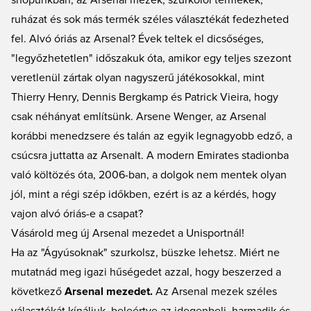
shopunkban, az Arsenal mezek, szurkolói termékek,
ruházat és sok más termék széles választékát fedezheted
fel. Alvó óriás az Arsenal? Évek teltek el dicsőséges,
"legyőzhetetlen" időszakuk óta, amikor egy teljes szezont
veretlenül zártak olyan nagyszerű játékosokkal, mint
Thierry Henry, Dennis Bergkamp és Patrick Vieira, hogy
csak néhányat említsünk. Arsene Wenger, az Arsenal
korábbi menedzsere és talán az egyik legnagyobb edző, a
csúcsra juttatta az Arsenalt. A modern Emirates stadionba
való költözés óta, 2006-ban, a dolgok nem mentek olyan
jól, mint a régi szép időkben, ezért is az a kérdés, hogy
vajon alvó óriás-e a csapat?
Vásárold meg új Arsenal mezedet a Unisportnál!
Ha az "Ágyúsoknak" szurkolsz, büszke lehetsz. Miért ne
mutatnád meg igazi hűségedet azzal, hogy beszerzed a
következő
Arsenal mezedet.
Az Arsenal mezek széles