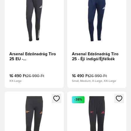
Arsenal Edzőnadrág Tiro
Arsenal Edzőnadrág Tiro
25 EU -
25 - Éji indigó/Éjfélkék
Sötétszürke/Mélybordó
16 490 Ft
26 990 Ft
16 490 Ft
26 990 Ft
XX-Large
Small, Medium, X-Large, XX-Large
Megnyit egy modált a bejelentkezéshez vagy a tagként való 
Megnyit egy modált a bejelent
-38%