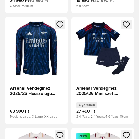
24 990 Ft
40 990 Ft
15 990 Ft
30 990 Ft
X-Small, Medium
6-8 Years
Megnyit egy modált a bejelentkezéshez vagy a tagként való 
Megnyit egy modált a bejelent
Arsenal Vendégmez
Arsenal Vendégmez
2025/26 Hosszú ujjú
2025/26 Mini-szett
Authentic
Gyerek
Gyerekek
63 990 Ft
27 490 Ft
Medium, Large, X-Large, XX-Large
2-4 Years, 2-4 Years, 4-6 Years, 116cm
Megnyit egy modált a bejelentkezéshez vagy a tagként való 
Megnyit egy modált a bejelent
-39%