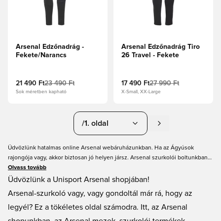
Arsenal Edzőnadrág -
Arsenal Edzőnadrág Tiro
Fekete/Narancs
26 Travel - Fekete
21 490 Ft
23 490 Ft
17 490 Ft
27 990 Ft
Sok méretben kapható
X-Small, XX-Large
/1. oldal
Üdvözlünk hatalmas online Arsenal webáruházunkban. Ha az Ágyúsok
rajongója vagy, akkor biztosan jó helyen jársz. Arsenal szurkolói boltunkban
mindent megtalálsz, amiről egy Arsenal drukker álmodhat – az Arsenal
Olvass tovább
mezeken át az edzőcuccokig, sőt, még kulcstartókat és sapkákat is. Készülj
Üdvözlünk a Unisport Arsenal shopjában!
fel a következő nagy meccsre, és öltözz fel igazi Arsenal szurkolóként.
Arsenal-szurkoló vagy, vagy gondoltál már rá, hogy az
Mindig egyszerű vásárlás és gyors szállítás a Unisporttal.
legyél? Ez a tökéletes oldal számodra. Itt, az Arsenal