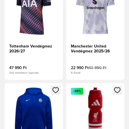
Tottenham Vendégmez
Manchester United
2026/27
Vendégmez 2025/26
47 990 Ft
22 990 Ft
40 990 Ft
Sok méretben kapható
X-Small
Megnyit egy modált a bejelentkezéshez vagy a tagként való 
Megnyit egy modált a bejelent
-38%