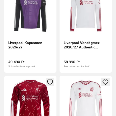
Liverpool Kapusmez
Liverpool Vendégmez
2026/27
2026/27 Authentic
Hosszú ujjú
40 490 Ft
58 990 Ft
Sok méretben kapható
Sok méretben kapható
Megnyit egy modált a bejelentkezéshez vagy a tagként való 
Megnyit egy modált a bejelent