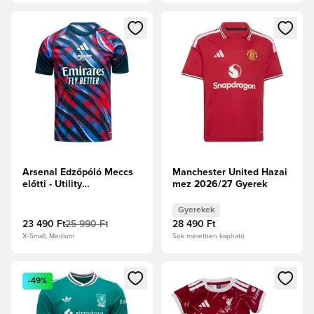
Megnyit egy modált a bejelentkezéshez vagy a tagként való 
Megnyit egy modált a bejelent
Arsenal Edzőpóló Meccs
Manchester United Hazai
előtti - Utility
mez 2026/27 Gyerek
Green/Kék/Focicipők
Gyerekek
23 490 Ft
25 990 Ft
28 490 Ft
X-Small, Medium
Sok méretben kapható
Megnyit egy modált a bejelentkezéshez vagy a tagként való 
Megnyit egy modált a bejelent
-49%