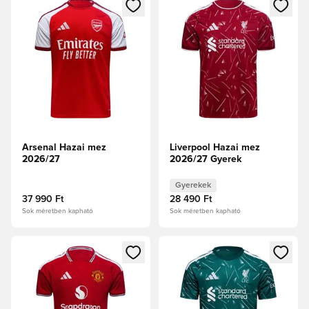
Megnyit egy modált a bejelentkezéshez vagy a tagként való 
Megnyit egy modált a bejelent
Arsenal Hazai mez
Liverpool Hazai mez
2026/27
2026/27 Gyerek
Gyerekek
37 990 Ft
28 490 Ft
Sok méretben kapható
Sok méretben kapható
Megnyit egy modált a bejelentkezéshez vagy a tagként való 
Megnyit egy modált a bejelent