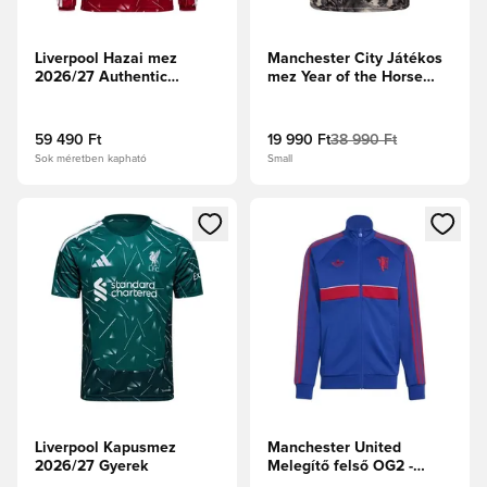
Liverpool Hazai mez
Manchester City Játékos
2026/27 Authentic
mez Year of the Horse
Hosszú ujjú
2025/26
59 490 Ft
19 990 Ft
38 990 Ft
Sok méretben kapható
Small
Megnyit egy modált a bejelentkezéshez vagy a tagként való 
Megnyit egy modált a bejelent
Liverpool Kapusmez
Manchester United
2026/27 Gyerek
Melegítő felső OG2 -
Királykék