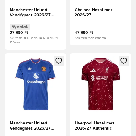
Manchester United
Chelsea Hazai mez
Vendégmez 2026/27
2026/27
Gyerek
Gyerekek
27 990 Ft
47 990 Ft
6-8 Years, 8-10 Years, 10-12 Years, 14-
Sok méretben kapható
16 Years
Megnyit egy modált a bejelentkezéshez vagy a tagként való 
Megnyit egy modált a bejelent
Manchester United
Liverpool Hazai mez
Vendégmez 2026/27
2026/27 Authentic
Authentic