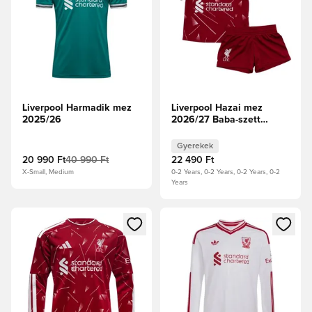
Liverpool Harmadik mez
Liverpool Hazai mez
2025/26
2026/27 Baba-szett
Gyerek
Gyerekek
20 990 Ft
40 990 Ft
22 490 Ft
X-Small, Medium
0-2 Years, 0-2 Years, 0-2 Years, 0-2
Years
Megnyit egy modált a bejelentkezéshez vagy a tagként való 
Megnyit egy modált a bejelent