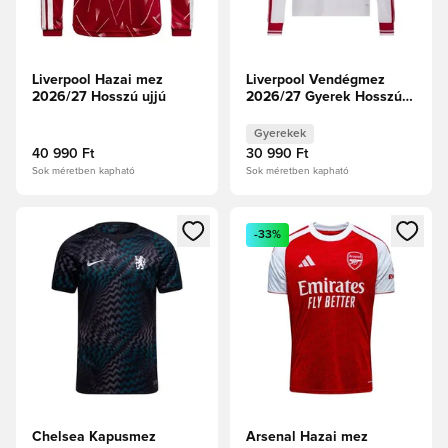
Liverpool Hazai mez
Liverpool Vendégmez
2026/27 Hosszú ujjú
2026/27 Gyerek Hosszú
ujjú
Gyerekek
40 990 Ft
30 990 Ft
Sok méretben kapható
Sok méretben kapható
Megnyit egy modált a bejelentkezéshez vagy a tagként való 
Megnyit egy modált a bejelent
-33%
Chelsea Kapusmez
Arsenal Hazai mez