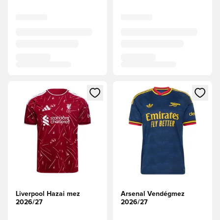
Megnyit egy modált a bejelentkezéshez vagy a tagként való 
Megnyit egy modált a bejelent
Liverpool Hazai mez
Arsenal Vendégmez
2026/27
2026/27