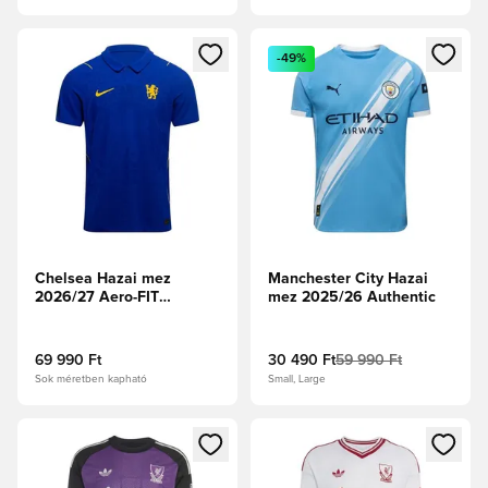
Megnyit egy modált a bejelentkezéshez vagy a tagként való 
Megnyit egy modált a bejelent
-49%
Chelsea Hazai mez
Manchester City Hazai
2026/27 Aero-FIT
mez 2025/26 Authentic
Authentic
69 990 Ft
30 490 Ft
59 990 Ft
Sok méretben kapható
Small, Large
Megnyit egy modált a bejelentkezéshez vagy a tagként való 
Megnyit egy modált a bejelent