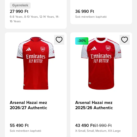
Gyerekek
27 990 Ft
36 990 Ft
6-8 Years, 8-10 Years, 12-14 Years, 14-
Sok méretben kapható
16 Years
Megnyit egy modált a bejelentkezéshez vagy a tagként való 
Megnyit egy modált a bejelent
-30%
Arsenal Hazai mez
Arsenal Hazai mez
2026/27 Authentic
2025/26 Authentic
55 490 Ft
43 490 Ft
61 990 Ft
Sok méretben kapható
X-Small, Small, Medium, XX-Large