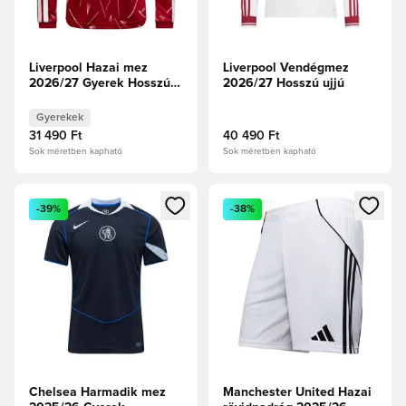
Liverpool Hazai mez
Liverpool Vendégmez
2026/27 Gyerek Hosszú
2026/27 Hosszú ujjú
ujjú
Gyerekek
31 490 Ft
40 490 Ft
Sok méretben kapható
Sok méretben kapható
Megnyit egy modált a bejelentkezéshez vagy a tagként való 
Megnyit egy modált a bejelent
-39%
-38%
Chelsea Harmadik mez
Manchester United Hazai