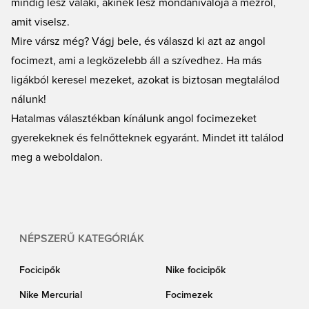
mindig lesz valaki, akinek lesz mondanivalója a mezről,
amit viselsz.
Mire vársz még? Vágj bele, és válaszd ki azt az angol
focimezt, ami a legközelebb áll a szívedhez. Ha más
ligákból keresel mezeket, azokat is biztosan megtalálod
nálunk!
Hatalmas választékban kínálunk angol focimezeket
gyerekeknek és felnőtteknek egyaránt. Mindet itt találod
meg a weboldalon.
NÉPSZERŰ KATEGÓRIÁK
Focicipők
Nike focicipők
Nike Mercurial
Focimezek