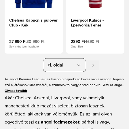
Chelsea Kapucnis pulóver
Liverpool Kulacs -
Club - Kék
Epervörös/Fehér
27 990 Ft
30 990 Ft
2890 Ft
4690 Ft
Sok méretben kapható
One Size
/1. oldal
Az angol Premier League-hez hasonló bajnokság kevés van a világon, legyen
szó a játékosok klasszisáról, a szurkolókról vagy a stadionokról. Ami az angol
focimezeket illeti, a világ minden táján láthatunk embereket, akik viselik őket,
Olvass tovább
hogy megmutassák, melyik klubnak szurkolnak. Örömmel kínálunk hatalmas
Akár
Chelsea
,
Arsenal
,
Liverpool
, vagy valamelyik
választékot angol focimezekből, szurkolói felszerelésekből és rengeteg
manchesteri klub mezét viseled, biztosan lesznek
egyéb termékből. Nézz körül online angol fociboltunkban, és készülj fel,
körülötted, akiknek van véleményük. Ez az, ami olyan
hogy a csapatodnak szurkolj! Mindig gyors szállítás.
egyedivé teszi az
angol focimezeket
: bárhol is vagy,