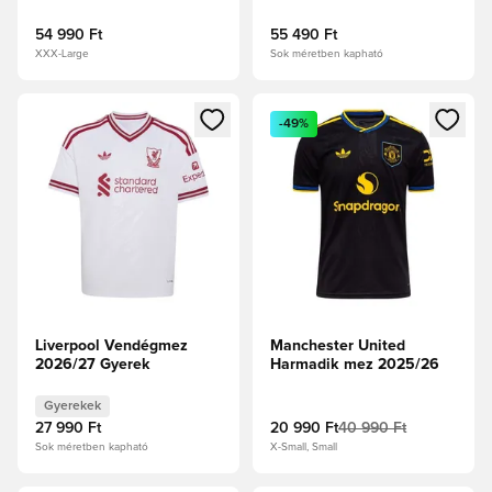
54 990 Ft
55 490 Ft
XXX-Large
Sok méretben kapható
Megnyit egy modált a bejelentkezéshez vagy a tagként való 
Megnyit egy modált a bejelent
-49%
Liverpool Vendégmez
Manchester United
2026/27 Gyerek
Harmadik mez 2025/26
Gyerekek
27 990 Ft
20 990 Ft
40 990 Ft
Sok méretben kapható
X-Small, Small