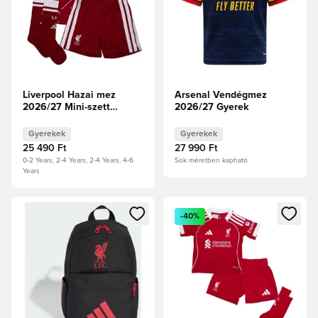
Liverpool Hazai mez
Arsenal Vendégmez
2026/27 Mini-szett
2026/27 Gyerek
Gyerek
Gyerekek
Gyerekek
25 490 Ft
27 990 Ft
0-2 Years, 2-4 Years, 2-4 Years, 4-6
Sok méretben kapható
Years
Megnyit egy modált a bejelentkezéshez vagy a tagként való 
Megnyit egy modált a bejelent
-40%