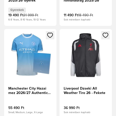
2025/26 Gyerek
rövidnadrág 2025/26
Gyerekek
19 490 Ft
31 999 Ft
11 490 Ft
18 490 Ft
6-8 Years, 8-10 Years, 10-12 Years
Sok méretben kapható
Megnyit egy modált a bejelentkezéshez vagy a tagként való 
Megnyit egy modált a bejelent
Manchester City Hazai
Liverpool Dzseki All
mez 2026/27 Authentic
Weather Tiro 26 - Fekete
With Box
55 490 Ft
36 990 Ft
Small, Medium, Large, X-Large
Sok méretben kapható