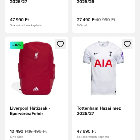
2026/27
2025/26
47 990 Ft
27 490 Ft
40 990 Ft
Sok méretben kapható
X-Small
Megnyit egy modált a bejelentkezéshez vagy a tagként való 
Megnyit egy modált a bejelent
-36%
Liverpool Hátizsák -
Tottenham Hazai mez
Epervörös/Fehér
2026/27
10 490 Ft
16 490 Ft
47 990 Ft
One Size
Sok méretben kapható