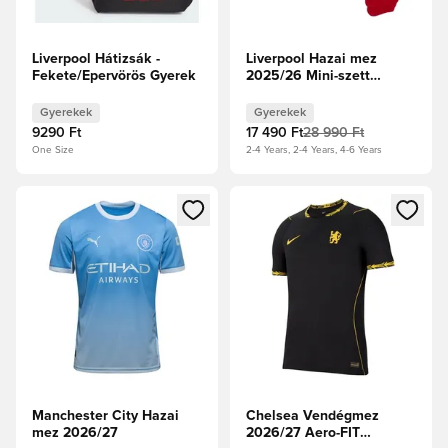
Liverpool Hátizsák -
Liverpool Hazai mez
Fekete/Epervörös Gyerek
2025/26 Mini-szett
Gyerek
Gyerekek
Gyerekek
9290 Ft
17 490 Ft
28 990 Ft
One Size
2-4 Years, 2-4 Years, 4-6 Years
Megnyit egy modált a bejelentkezéshez vagy a tagként való 
Megnyit egy modált a bejelent
Manchester City Hazai
Chelsea Vendégmez
mez 2026/27
2026/27 Aero-FIT