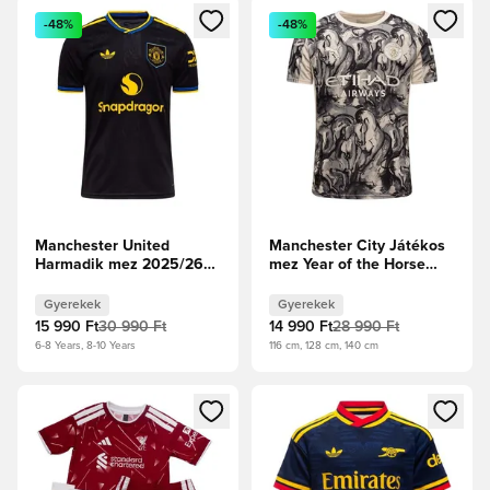
Megnyit egy modált a bejelentkezéshez vagy a tagként való 
Megnyit egy modált a bejelent
-48%
-48%
Manchester United
Manchester City Játékos
Harmadik mez 2025/26
mez Year of the Horse
Gyerek
2025/26 Gyerek
Gyerekek
Gyerekek
15 990 Ft
30 990 Ft
14 990 Ft
28 990 Ft
6-8 Years, 8-10 Years
116 cm, 128 cm, 140 cm
Megnyit egy modált a bejelentkezéshez vagy a tagként való 
Megnyit egy modált a bejelent