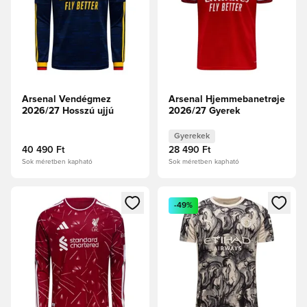
Arsenal Vendégmez
Arsenal Hjemmebanetrøje
2026/27 Hosszú ujjú
2026/27 Gyerek
Gyerekek
40 490 Ft
28 490 Ft
Sok méretben kapható
Sok méretben kapható
Megnyit egy modált a bejelentkezéshez vagy a tagként való 
Megnyit egy modált a bejelent
-49%