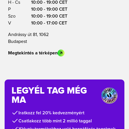
H - Cs
10:00 - 19:00 CET
P
10:00 - 19:00 CET
Szo
10:00 - 19:00 CET
V
10:00 - 17:00 CET
Andrássy út 81, 1062
Budapest
Megtekintés a térképen
LEGYÉL TAG MÉG
MA
Iratkozz fel 20% kedvezményért
Csatlakozz több mint 2 millió taggal