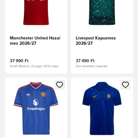
Manchester United Hazai
Liverpool Kapusmez
mez 2026/27
2026/27
37 990 Ft
37 490 Ft
Small, Medium, X-Large, XXX-Large
Sok méretben kapható
Megnyit egy modált a bejelentkezéshez vagy a tagként való 
Megnyit egy modált a bejelent