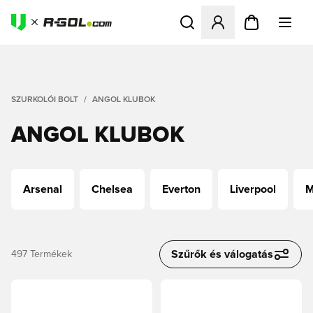
Megnyit egy modált a bejele
SZURKOLÓI BOLT
ANGOL KLUBOK
ANGOL KLUBOK
Arsenal
Chelsea
Everton
Liverpool
M
Szűrők és válogatás
497
Termékek