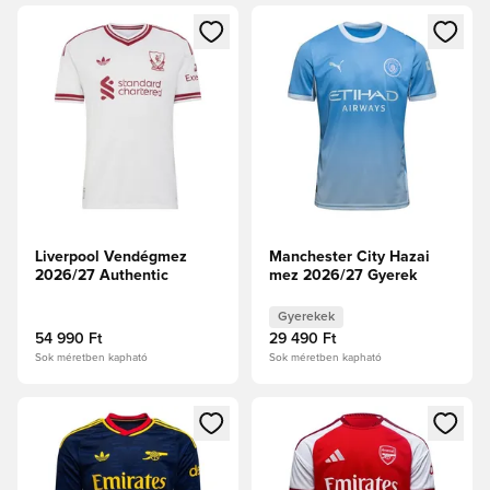
Megnyit egy modált a bejelentkezéshez vagy a tagként való 
Megnyit egy modált a bejelent
Liverpool Vendégmez
Manchester City Hazai
2026/27 Authentic
mez 2026/27 Gyerek
Gyerekek
54 990 Ft
29 490 Ft
Sok méretben kapható
Sok méretben kapható
Megnyit egy modált a bejelentkezéshez vagy a tagként való 
Megnyit egy modált a bejelent