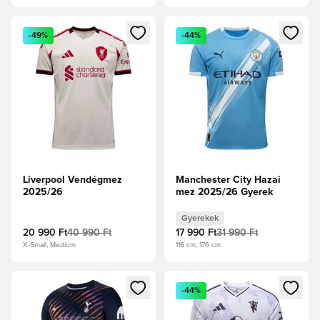
Megnyit egy modált a bejelentkezéshez vagy a tagként való 
Megnyit egy modált a bejelent
-49%
-44%
Liverpool Vendégmez
Manchester City Hazai
2025/26
mez 2025/26 Gyerek
Gyerekek
20 990 Ft
40 990 Ft
17 990 Ft
31 990 Ft
X-Small, Medium
116 cm, 176 cm
Megnyit egy modált a bejelentkezéshez vagy a tagként való 
Megnyit egy modált a bejelent
-44%