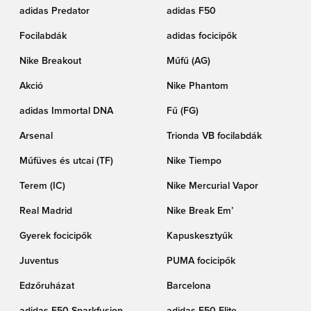
adidas Predator
adidas F50
Focilabdák
adidas focicipők
Nike Breakout
Műfű (AG)
Akció
Nike Phantom
adidas Immortal DNA
Fű (FG)
Arsenal
Trionda VB focilabdák
Műfüves és utcai (TF)
Nike Tiempo
Terem (IC)
Nike Mercurial Vapor
Real Madrid
Nike Break Em’
Gyerek focicipők
Kapuskesztyűk
Juventus
PUMA focicipők
Edzőruházat
Barcelona