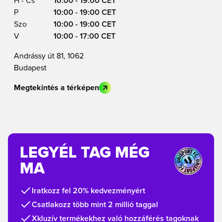
H - Cs
10:00 - 19:00 CET
P
10:00 - 19:00 CET
Szo
10:00 - 19:00 CET
V
10:00 - 17:00 CET
Andrássy út 81, 1062
Budapest
Megtekintés a térképen
LEGYÉL TAG MÉG
MA
Iratkozz fel 20% kedvezményért
Csatlakozz több mint 2 millió taggal
Xkluzív termékekhez való hozzáférés tagoknak