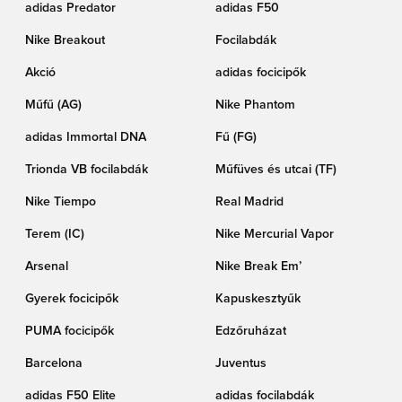
adidas Predator
adidas F50
Nike Breakout
Focilabdák
Akció
adidas focicipők
Műfű (AG)
Nike Phantom
adidas Immortal DNA
Fű (FG)
Trionda VB focilabdák
Műfüves és utcai (TF)
Nike Tiempo
Real Madrid
Terem (IC)
Nike Mercurial Vapor
Arsenal
Nike Break Em’
Gyerek focicipők
Kapuskesztyűk
PUMA focicipők
Edzőruházat
Barcelona
Juventus
adidas F50 Elite
adidas focilabdák