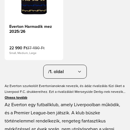
Everton Harmadik mez
2025/26
22 990 Ft
37 490 Ft
Small, Medium, Large
/1. oldal
Az Everton szurkolóit Evertonianoknak nevezik, és ádáz rivalizálás fűzi őket a
Liverpool F.C. drukkereihez. Ezt a rivalizálást Merseyside Derby-nek nevezik,
és a futballvilág egyik legnagyobb helyi rangadója. Az Everton hazai
Olvass tovább
mérkőzéseit a Goodison Parkban játssza, miután a stadionbérleti díj körüli
Az Everton egy futballklub, amely Liverpoolban működik,
viták miatt elhagyták az Anfieldet. Igazi Evertonian vagy? Akkor ne habozz, és
és a Premier League-ben játszik. A klub büszke
szerezd be a saját Everton mezedet itt, a Unisportnál!
történelemmel rendelkezik, rengeteg fantasztikus
mérkőzéssel az évek során, nem utolsósorban a városi