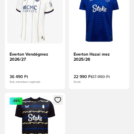
Everton Vendégmez
Everton Hazai mez
2026/27
2025/26
36 490 Ft
22 990 Ft
37 990 Ft
Sok méretben kapható
Small
Megnyit egy modált a bejelentkezéshez vagy a tagként való 
-39%