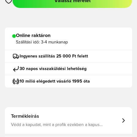
Válassz méretet
Megnyit egy modált a bejelentkezéshez vagy a tagként való r
Online raktáron
Szállítási idő:
3-4 munkanap
Ingyenes szállítás 25 000 Ft felett
30 napos visszaküldési lehetőség
10 milió elégedett vásárló 1995 óta
Termékleírás
Védd a kapudat, mint a profik ezekben a kapus
rövidnadrágokban. A csúcsteljesítményre tervezett darab
izzadságelvezető dryCELL technológiával készült, hogy