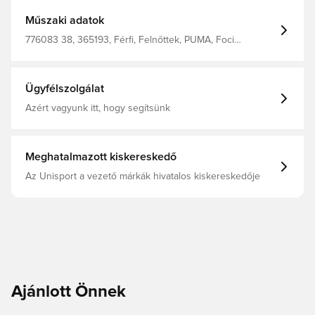
szárazon és kényelmesen tartson. Regular Fit 170 g/m²,
Jacquard Közepes derékmagasság Jellegzetes PUMA
Műszaki adatok
dizájnelemek PUMA márkajelzések
776083 38, 365193, Férfi, Felnőttek, PUMA, Foci
rövidnadrág, Fehér
Ügyfélszolgálat
Azért vagyunk itt, hogy segítsünk
Meghatalmazott kiskereskedő
Az Unisport a vezető márkák hivatalos kiskereskedője
Ajánlott Önnek