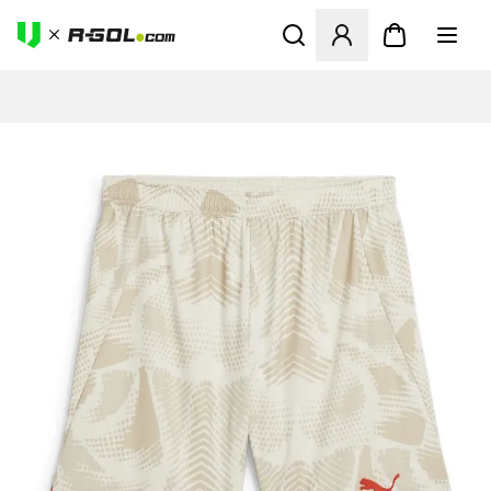
Megnyit egy modált a bejele