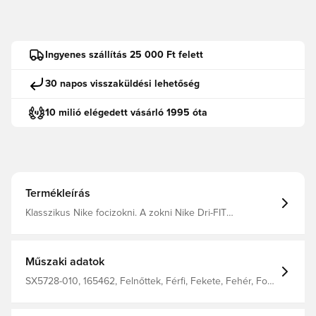
Ingyenes szállítás 25 000 Ft felett
30 napos visszaküldési lehetőség
10 milió elégedett vásárló 1995 óta
Termékleírás
Klasszikus Nike focizokni. A zokni Nike Dri-FIT
technológiával készült, amely kiváló szellőzést biztosít, és
segít a teljesítmény fokozásában.
Műszaki adatok
SX5728-010, 165462, Felnőttek, Férfi, Fekete, Fehér, Foci
zokni, Nike, Kapusmezek, 100% Textile