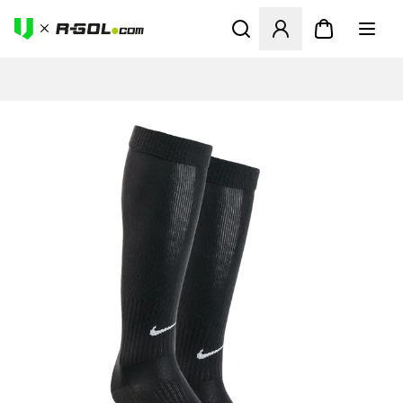
Megnyit egy modált a bejele