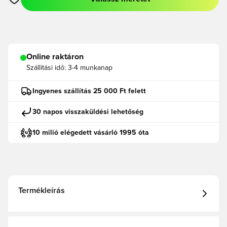
Megnyit egy modált a bejelentkezéshez vagy a tagként való r
Online raktáron
Szállítási idő:
3-4 munkanap
Ingyenes szállítás 25 000 Ft felett
30 napos visszaküldési lehetőség
10 milió elégedett vásárló 1995 óta
Termékleírás