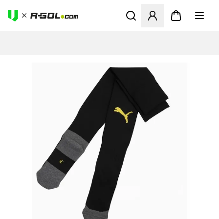
Megnyit egy modált a bejele