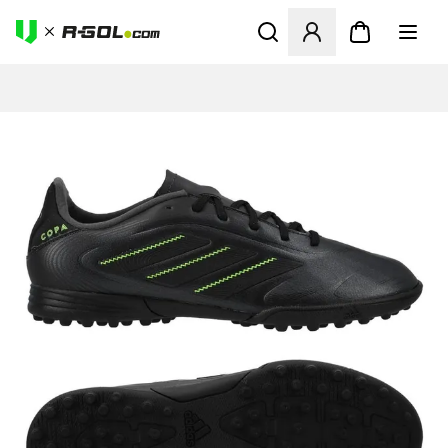
Megnyit egy modált a bejele