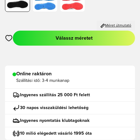
Méret útmutató
Válassz méretet
Megnyit egy modált a bejelentkezéshez vagy a tagként való r
Online raktáron
Szállítási idő:
3-4 munkanap
Ingyenes szállítás 25 000 Ft felett
30 napos visszaküldési lehetőség
Ingyenes nyomtatás klubtagoknak
10 milió elégedett vásárló 1995 óta