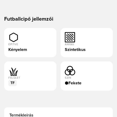
Futballcipő jellemzői
ÉPÍTVE
ANYAG
Kényelem
Szintetikus
FELÜLET
SZÍN
Fekete
TF
Termékleírás