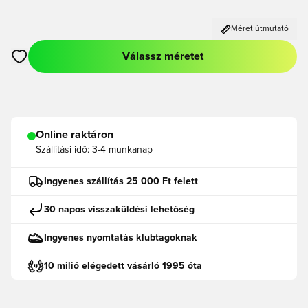
Méret útmutató
Válassz méretet
Megnyit egy modált a bejelentkezéshez vagy a tagként való r
Online raktáron
Szállítási idő:
3-4 munkanap
Ingyenes szállítás 25 000 Ft felett
30 napos visszaküldési lehetőség
Ingyenes nyomtatás klubtagoknak
10 milió elégedett vásárló 1995 óta