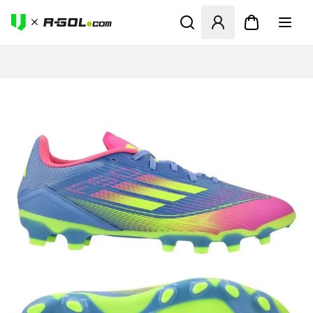
Megnyit egy modált a bejele