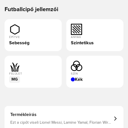
Futballcipő jellemzői
ÉPÍTVE
ANYAG
Sebesség
Szintetikus
FELÜLET
SZÍN
Kék
MG
Termékleírás
Ezt a cipőt viseli Lionel Messi, Lamine Yamal, Florian Wirtz
és Trinity Rodman Szintetikus Fiberskin felsőrész,