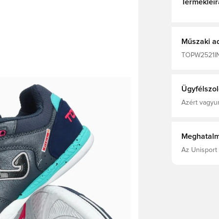
Termékleír
Műszaki a
TOPW2521IN, 
Bőr, Zokni n
Ügyfélszol
Azért vagyun
Meghatalm
Az Unisport 