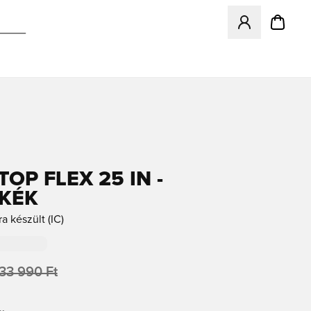
Megnyit egy modá
OP FLEX 25 IN -
KÉK
ra készült (IC)
33 990 Ft