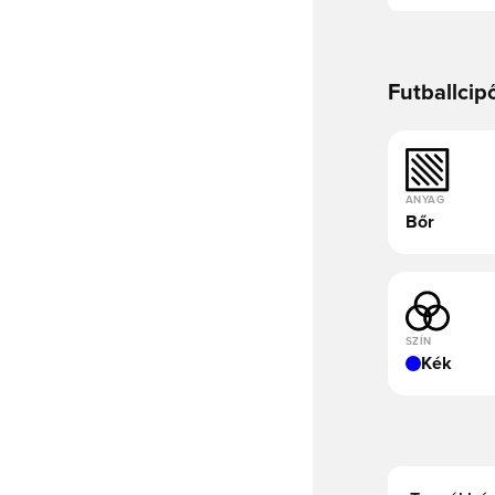
Futballcip
ANYAG
Bőr
SZÍN
Kék