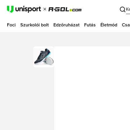
K
Foci
Szurkolói bolt
Edzőruházat
Futás
Életmód
Csa