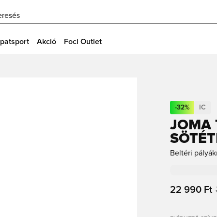
eresés
patsport
Akció
Foci Outlet
-
32
%
IC
JOMA T
SÖTÉT
Beltéri pályák
22 990 Ft