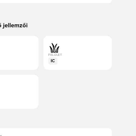
ő jellemzői
FELÜLET
IC