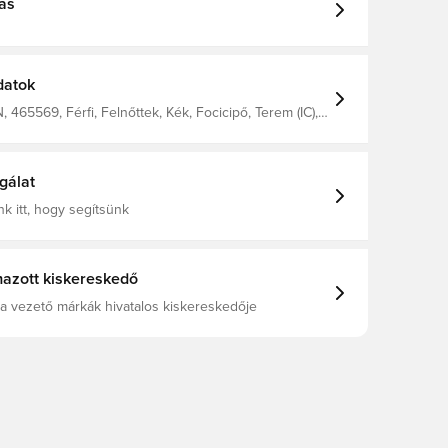
ás
datok
465569, Férfi, Felnőttek, Kék, Focicipő, Terem (IC),
élkül, Jobb, Joma
gálat
k itt, hogy segítsünk
azott kiskereskedő
a vezető márkák hivatalos kiskereskedője