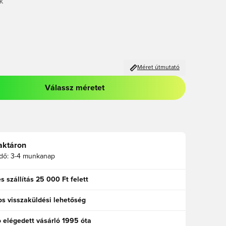
K
Méret útmutató
Válassz méretet
odált a bejelentkezéshez vagy a tagként való regisztrációhoz
aktáron
idő:
3-4 munkanap
s szállítás 25 000 Ft felett
s visszaküldési lehetőség
ó elégedett vásárló 1995 óta