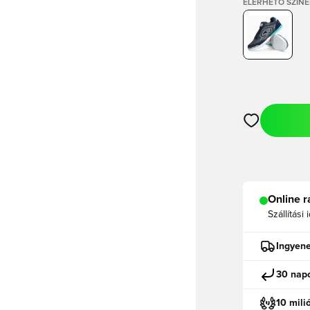
ELÉRHETŐ SZÍNE
Megnyit egy m
Online r
Szállítási 
Ingyene
30 napo
10 mili