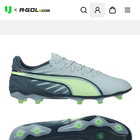
Megnyit egy modált a bejele