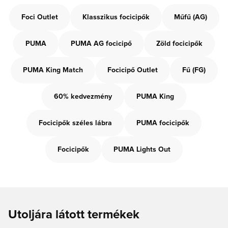
Foci Outlet
Klasszikus focicipők
Műfű (AG)
PUMA
PUMA AG focicipő
Zöld focicipők
PUMA King Match
Focicipő Outlet
Fű (FG)
60% kedvezmény
PUMA King
Focicipők széles lábra
PUMA focicipők
Focicipők
PUMA Lights Out
Utoljára látott termékek