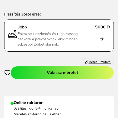
Frissítés Jóról erre:
Jobb
+5000 Ft
Fokozott illeszkedés és rugalmasság
azoknak a játékosoknak, akik minden
edzésből többet akarnak.
Méret útmutató
Válassz méretet
Megnyit egy modált a bejelentkezéshez vagy a tagként való r
Online raktáron
Szállítási idő:
3-4 munkanap
Méretek raktáron az üzletben