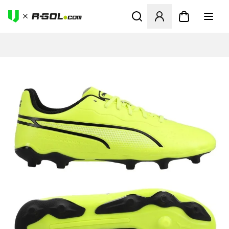
Megnyit egy modált a bejele