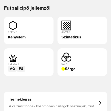
Futballcipő jellemzői
ÉPÍTVE
ANYAG
Kényelem
Szintetikus
FELÜLET
SZÍN
Sárga
AG
FG
Termékleírás
A csizmát többek között olyan csillagok használják, mint
Granit Xhaka, Ingrid Engen és Oleksandr Zinchenko A