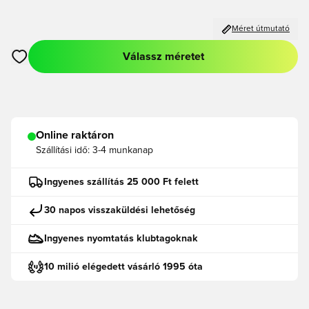
Méret útmutató
Válassz méretet
Megnyit egy modált a bejelentkezéshez vagy a tagként való r
Online raktáron
Szállítási idő:
3-4 munkanap
Ingyenes szállítás 25 000 Ft felett
30 napos visszaküldési lehetőség
Ingyenes nyomtatás klubtagoknak
10 milió elégedett vásárló 1995 óta