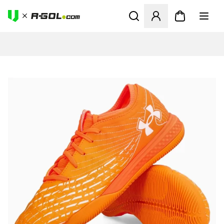
Megnyit egy modált a bejele