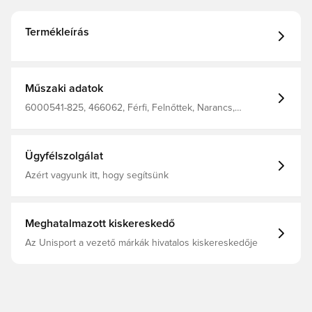
Termékleírás
Műszaki adatok
6000541-825, 466062, Férfi, Felnőttek, Narancs,
Focicipő, Under Armour
Ügyfélszolgálat
Azért vagyunk itt, hogy segítsünk
Meghatalmazott kiskereskedő
Az Unisport a vezető márkák hivatalos kiskereskedője