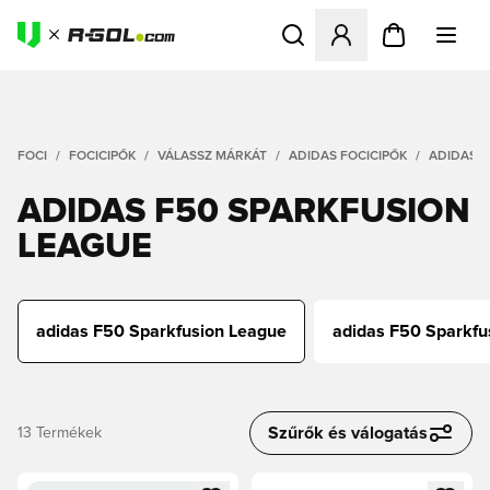
Megnyit egy modált a bejele
FOCI
FOCICIPŐK
VÁLASSZ MÁRKÁT
ADIDAS FOCICIPŐK
ADIDAS F
ADIDAS F50 SPARKFUSION
LEAGUE
adidas F50 Sparkfusion League
adidas F50 Sparkfus
Szűrők és válogatás
13
Termékek