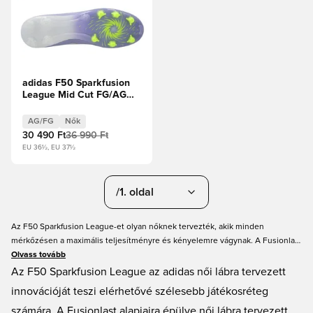
adidas F50 Sparkfusion
League Mid Cut FG/AG
Radiant Blaze - Lila
árnyalat/Lucid
AG/FG
Nők
Lemon/Purple Rush Női
30 490 Ft
36 990 Ft
EU 36½, EU 37½
/1. oldal
Az F50 Sparkfusion League-et olyan nőknek tervezték, akik minden
mérkőzésen a maximális teljesítményre és kényelemre vágynak. A Fusionlast
a személyre szabott illeszkedést, a Sprintplate Fusion FG/AG a kiváló
Olvass tovább
tapadást, a Fiberskin felsőrész pedig a biztos tartást biztosítja. Ez a cipő úgy
Az F50 Sparkfusion League az adidas női lábra tervezett
ötvözi az innovációt és a megfizethetőséget, hogy közben a játékminőségből
innovációját teszi elérhetővé szélesebb játékosréteg
sem kell engedned.
számára. A Fusionlast alapjaira épülve női lábra tervezett