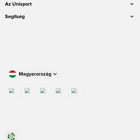
Az Unisport
Segítség
Magyarország
Vásároljon az Ön országában
International