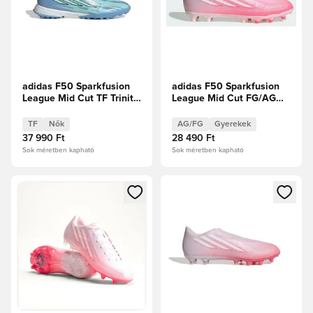
adidas F50 Sparkfusion
adidas F50 Sparkfusion
League Mid Cut TF Trinity
League Mid Cut FG/AG
Limitált kiadás
Chaos vs Control Gyerek
TF
Nők
AG/FG
Gyerekek
37 990 Ft
28 490 Ft
Sok méretben kapható
Sok méretben kapható
Megnyit egy modált a bejelentkezéshez vagy a tagként való 
Megnyit egy modált a bejelent