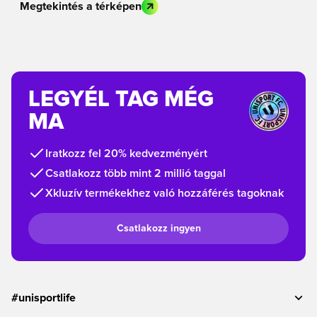
Megtekintés a térképen
LEGYÉL TAG MÉG
MA
Iratkozz fel 20% kedvezményért
Csatlakozz több mint 2 millió taggal
Xkluzív termékekhez való hozzáférés tagoknak
Csatlakozz ingyen
#unisportlife