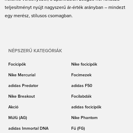
teljesítményt nyújt nagyszerű ár-érték arányban – mindezt
egy merész, stílusos csomagban.
NÉPSZERŰ KATEGÓRIÁK
Focicipők
Nike focicipők
Nike Mercurial
Focimezek
adidas Predator
adidas F50
Nike Breakout
Focilabdák
Akció
adidas focicipők
Műfű (AG)
Nike Phantom
adidas Immortal DNA
Fű (FG)