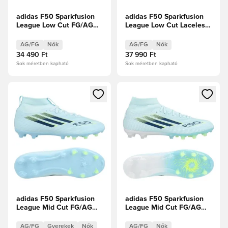
adidas F50 Sparkfusion
adidas F50 Sparkfusion
League Low Cut FG/AG
League Low Cut Laceless
Chaos vs Control Női
FG/AG Chaos vs Control
Női
AG/FG
Nők
AG/FG
Nők
34 490 Ft
37 990 Ft
Sok méretben kapható
Sok méretben kapható
Megnyit egy modált a bejelentkezéshez vagy a tagként való 
Megnyit egy modált a bejelent
adidas F50 Sparkfusion
adidas F50 Sparkfusion
League Mid Cut FG/AG
League Mid Cut FG/AG
Ice Cold Precision -
Ice Cold Precision -
Mandulakék/Homokgyöngy/
Mandulakék/Homokgyöngy/
AG/FG
Gyerekek
Nők
AG/FG
Nők