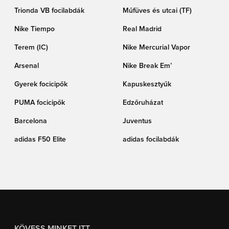
Trionda VB focilabdák
Műfüves és utcai (TF)
Nike Tiempo
Real Madrid
Terem (IC)
Nike Mercurial Vapor
Arsenal
Nike Break Em’
Gyerek focicipők
Kapuskesztyűk
PUMA focicipők
Edzőruházat
Barcelona
Juventus
adidas F50 Elite
adidas focilabdák
KÖVESS MINKET ITT