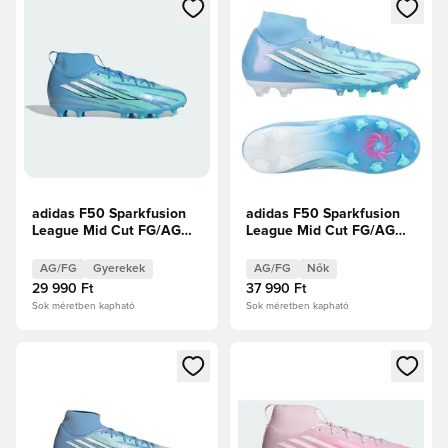
Megnyit egy modált a bejelentkezéshez vagy a tagként való 
Megnyit egy modált a bejelent
adidas F50 Sparkfusion
adidas F50 Sparkfusion
League Mid Cut FG/AG
League Mid Cut FG/AG
Trinity Limitált kiadás
Trinity Limitált kiadás
Gyerek
AG/FG
Gyerekek
AG/FG
Nők
29 990 Ft
37 990 Ft
Sok méretben kapható
Sok méretben kapható
Megnyit egy modált a bejelentkezéshez vagy a tagként való 
Megnyit egy modált a bejelent