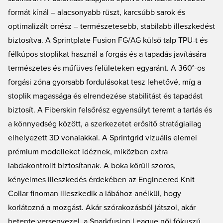
formát kínál – alacsonyabb rüszt, karcsúbb sarok és
optimalizált orrész – természetesebb, stabilabb illeszkedést
biztosítva. A Sprintplate Fusion FG/AG külső talp TPU-t és
félkúpos stoplikat használ a forgás és a tapadás javítására
természetes és műfüves felületeken egyaránt. A 360°-os
forgási zóna gyorsabb fordulásokat tesz lehetővé, míg a
stoplik magassága és elrendezése stabilitást és tapadást
biztosít. A Fiberskin felsőrész egyensúlyt teremt a tartás és
a könnyedség között, a szerkezetet erősítő stratégiailag
elhelyezett 3D vonalakkal. A Sprintgrid vizuális elemei
prémium modelleket idéznek, miközben extra
labdakontrollt biztosítanak. A boka körüli szoros,
kényelmes illeszkedés érdekében az Engineered Knit
Collar finoman illeszkedik a lábához anélkül, hogy
korlátozná a mozgást. Akár szórakozásból játszol, akár
hetente versenyezel, a Sparkfusion League női fókuszú