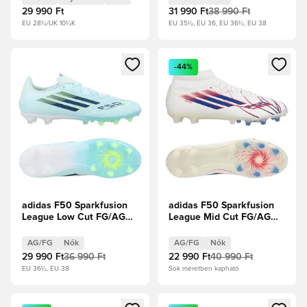
Élénksárga Lány
Élénksárga Női
29 990 Ft
31 990 Ft
38 990 Ft
EU 28½/UK 10½K
EU 35½, EU 36, EU 36½, EU 38
Megnyit egy modált a bejelentkezéshez vagy a tagként való 
Megnyit egy modált a bejelent
-44%
adidas F50 Sparkfusion
adidas F50 Sparkfusion
League Low Cut FG/AG
League Mid Cut FG/AG
Ice Cold Precision -
Icon Takeover - Fehér
Mandulakék/Homokgyöngy/
cipők/Királykék/
AG/FG
Nők
AG/FG
Nők
Élénksárga Női
Élénkpiros Női
29 990 Ft
36 990 Ft
22 990 Ft
40 990 Ft
EU 36½, EU 38
Sok méretben kapható
Megnyit egy modált a bejelentkezéshez vagy a tagként való 
Megnyit egy modált a bejelent