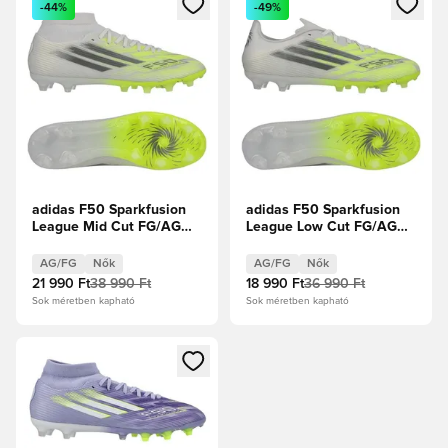
-44%
-49%
adidas F50 Sparkfusion
adidas F50 Sparkfusion
League Mid Cut FG/AG
League Low Cut FG/AG
Born For Goals - Fehér
Born For Goals - Fehér
cipők/Vasfém/Élénksárga
cipők/Vasfém/Élénksárga
AG/FG
Nők
AG/FG
Nők
Női
Női
21 990 Ft
38 990 Ft
18 990 Ft
36 990 Ft
Sok méretben kapható
Sok méretben kapható
Megnyit egy modált a bejelentkezéshez vagy a tagként való 