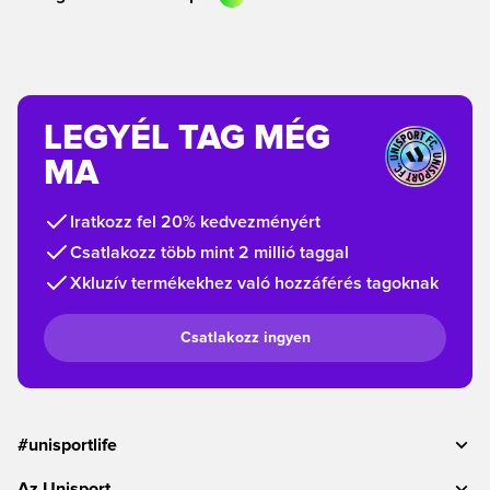
LEGYÉL TAG MÉG
MA
Iratkozz fel 20% kedvezményért
Csatlakozz több mint 2 millió taggal
Xkluzív termékekhez való hozzáférés tagoknak
Csatlakozz ingyen
#unisportlife
Az Unisport