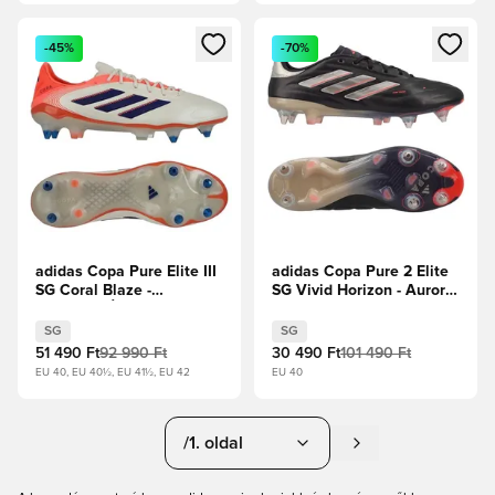
Megnyit egy modált a bejelentkezéshez vagy a tagként való 
Megnyit egy modált a bejelent
-45%
-70%
adidas Copa Pure Elite III
adidas Copa Pure 2 Elite
SG Coral Blaze -
SG Vivid Horizon - Aurora
Törtfehér/Élénk Kék/
Black/Platina metál/Turbo
Élénk Korall
SG
SG
51 490 Ft
92 990 Ft
30 490 Ft
101 490 Ft
EU 40, EU 40½, EU 41½, EU 42
EU 40
/1. oldal