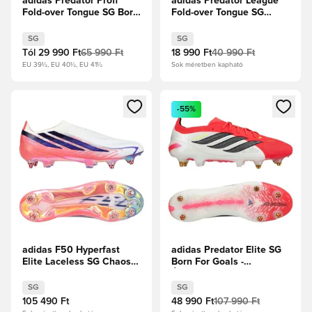
adidas Predator Profi
adidas Predator League
Fold-over Tongue SG Born
Fold-over Tongue SG
For Goals -
Finishers Steel -
Élénkpiros/Core
Vasfém/Fehér cipők/
SG
SG
Black/Fehér cipők
Élénkpiros
Tól
29 990 Ft
65 990 Ft
18 990 Ft
40 990 Ft
EU 39½, EU 40½, EU 41½
Sok méretben kapható
Megnyit egy modált a bejelentkezéshez vagy a tagként való 
Megnyit egy modált a bejelent
-55%
adidas F50 Hyperfast
adidas Predator Elite SG
Elite Laceless SG Chaos
Born For Goals -
vs Control
Élénkpiros/Core
Black/Fehér cipők
SG
SG
105 490 Ft
48 990 Ft
107 990 Ft