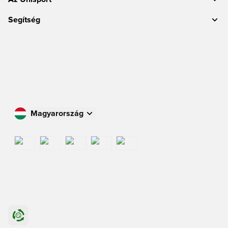
Segítség
Magyarország
Vásároljon az Ön országában
International
US