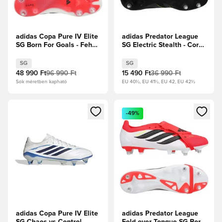
adidas Copa Pure IV Elite
adidas Predator League
SG Born For Goals - Fehér
SG Electric Stealth - Core
cipők/Zero metál/Core
Black/Karbon/Lucid
Black/Élénkpiros
Lemon
SG
SG
48 990 Ft
96 990 Ft
15 490 Ft
36 990 Ft
Sok méretben kapható
EU 40½, EU 41½, EU 42, EU 42½
Megnyit egy modált a bejelentkezéshez vagy a tagként való 
Megnyit egy modált a bejelent
-49%
adidas Copa Pure IV Elite
adidas Predator League