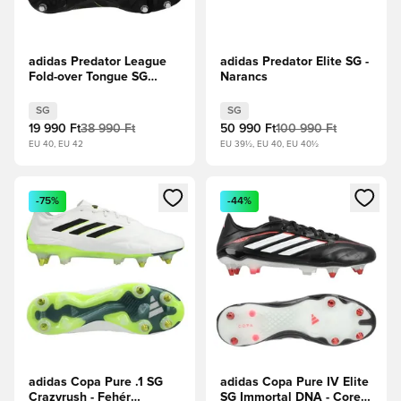
adidas Predator League
adidas Predator Elite SG -
Fold-over Tongue SG
Narancs
Electric Stealth - Core
Black/Karbon/Lucid
SG
SG
Lemon
19 990 Ft
38 990 Ft
50 990 Ft
100 990 Ft
EU 40, EU 42
EU 39½, EU 40, EU 40½
Megnyit egy modált a bejelentkezéshez vagy a tagként való 
Megnyit egy modált a bejelent
-75%
-44%
adidas Copa Pure .1 SG
adidas Copa Pure IV Elite
Crazyrush - Fehér
SG Immortal DNA - Core