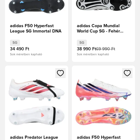
adidas F50 Hyperfast
adidas Copa Mundial
League SG Immortal DNA
World Cup SG - Fehér
cipők/Core Black/Arany
metál
SG
SG
34 490 Ft
38 990 Ft
69 990 Ft
Sok méretben kapható
Sok méretben kapható
Megnyit egy modált a bejelentkezéshez vagy a tagként való 
Megnyit egy modált a bejelent
adidas Predator League
adidas F50 Hyperfast