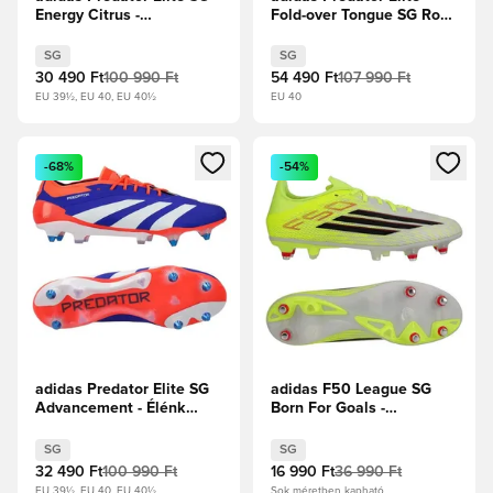
Energy Citrus -
Fold-over Tongue SG Road
Napsárga/Core
to Glory - Fehér
Black/Napvörös
cipők/Core Black/Arany
SG
SG
metál
30 490 Ft
100 990 Ft
54 490 Ft
107 990 Ft
EU 39½, EU 40, EU 40½
EU 40
Megnyit egy modált a bejelentkezéshez vagy a tagként való 
Megnyit egy modált a bejelent
-68%
-54%
adidas Predator Elite SG
adidas F50 League SG
Advancement - Élénk
Born For Goals -
Kék/Fehér
Napsárga/Core Black/
cipők/Napvörös
Élénkpiros
SG
SG
32 490 Ft
100 990 Ft
16 990 Ft
36 990 Ft
EU 39½, EU 40, EU 40½
Sok méretben kapható