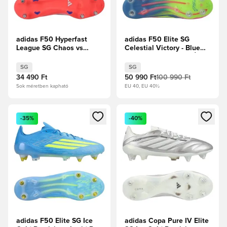
adidas F50 Hyperfast
adidas F50 Elite SG
League SG Chaos vs
Celestial Victory - Blue
Control
Fusion/Lucid Lemon/Élénk
rózsaszín
SG
SG
34 490 Ft
50 990 Ft
100 990 Ft
Sok méretben kapható
EU 40, EU 40½
Megnyit egy modált a bejelentkezéshez vagy a tagként való 
Megnyit egy modált a bejelent
-35%
-40%
adidas F50 Elite SG Ice
adidas Copa Pure IV Elite