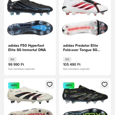
adidas F50 Hyperfast
adidas Predator Elite
Elite SG Immortal DNA
Fold-over Tongue SG
Chaos vs Control
SG
SG
99 990 Ft
105 490 Ft
Sok méretben kapható
Sok méretben kapható
Megnyit egy modált a bejelentkezéshez vagy a tagként való 
Megnyit egy modált a bejelent
-64%
-60%