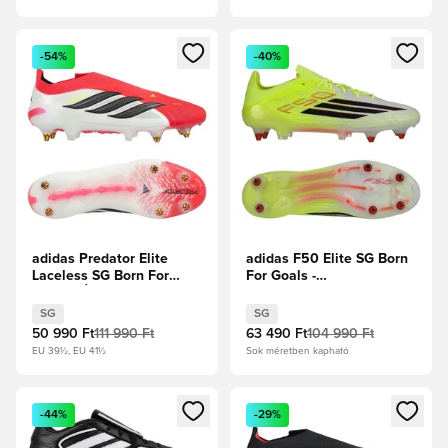
Megnyit egy modált a bejelentkezéshez vagy a tagként való 
Megnyit egy modált a bejelent
-54%
-40%
adidas Predator Elite
adidas F50 Elite SG Born
Laceless SG Born For
For Goals -
Goals - Élénkpiros/Core
Napsárga/Core Black/
Black/Fehér cipők
Élénkpiros
SG
SG
50 990 Ft
111 990 Ft
63 490 Ft
104 990 Ft
EU 39½, EU 41½
Sok méretben kapható
Megnyit egy modált a bejelentkezéshez vagy a tagként való 
Megnyit egy modált a bejelent
-44%
-29%