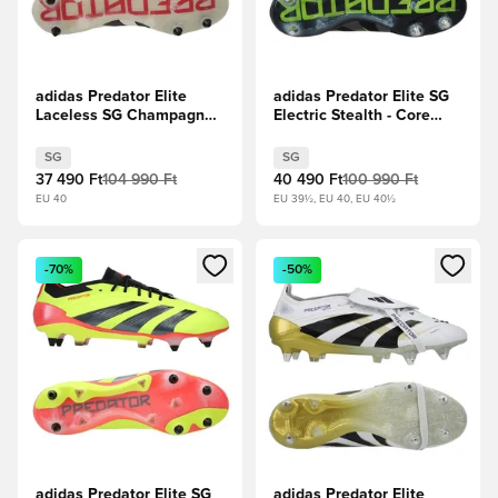
adidas Predator Elite
adidas Predator Elite SG
Laceless SG Champagne -
Electric Stealth - Core
Törtfehér/Core
Black/Karbon/Lucid
Black/Tiszta rubin
Lemon
SG
SG
37 490 Ft
104 990 Ft
40 490 Ft
100 990 Ft
EU 40
EU 39½, EU 40, EU 40½
Megnyit egy modált a bejelentkezéshez vagy a tagként való 
Megnyit egy modált a bejelent
-70%
-50%
adidas Predator Elite SG
adidas Predator Elite