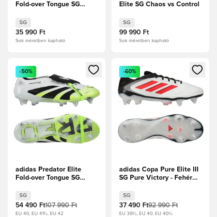
Fold-over Tongue SG
Elite SG Chaos vs Control
Chaos vs Control
SG
SG
35 990 Ft
99 990 Ft
Sok méretben kapható
Sok méretben kapható
Megnyit egy modált a bejelentkezéshez vagy a tagként való 
Megnyit egy modált a bejelent
-50%
-60%
adidas Predator Elite
adidas Copa Pure Elite III
Fold-over Tongue SG
SG Pure Victory - Fehér
Radiant Blaze - Fehér
cipők/Élénkpiros/Core
cipők/Core Black/Lucid
Black
SG
SG
Lemon
54 490 Ft
107 990 Ft
37 490 Ft
92 990 Ft
EU 40, EU 41½, EU 42
EU 39½, EU 40, EU 40½