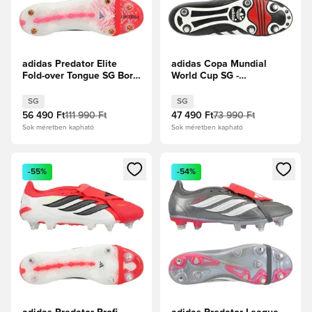
adidas Predator Elite
adidas Copa Mundial
Fold-over Tongue SG Born
World Cup SG -
For Goals -
Fekete/Fehér
Élénkpiros/Core
SG
SG
Black/Fehér cipők
56 490 Ft
111 990 Ft
47 490 Ft
73 990 Ft
Sok méretben kapható
Sok méretben kapható
Megnyit egy modált a bejelentkezéshez vagy a tagként való 
Megnyit egy modált a bejelent
-55%
-54%