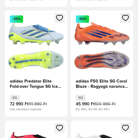
Megnyit egy modált a bejelentkezéshez vagy a tagként való 
Megnyit egy modált a bejelent
-35%
-54%
adidas Predator Elite
adidas F50 Elite SG Coral
Fold-over Tongue SG Ice
Blaze - Ragyogó narancs/
Cold Precision - Crystal
Élénk Kék/Fehér cipők
Sky/Ray Blue/Napsárga
SG
SG
72 990 Ft
111 990 Ft
45 990 Ft
100 990 Ft
Sok méretben kapható
EU 39½, EU 40, EU 40½
Megnyit egy modált a bejelentkezéshez vagy a tagként való 
Megnyit egy modált a bejelent