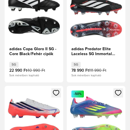
adidas Copa Gloro II SG -
adidas Predator Elite
Core Black/Fehér cipők
Laceless SG Immortal
DNA - Core Black/Fehér
cipők/Élénkpiros
SG
SG
22 990 Ft
40 990 Ft
78 990 Ft
111 990 Ft
Sok méretben kapható
Sok méretben kapható
Megnyit egy modált a bejelentkezéshez vagy a tagként való 
Megnyit egy modált a bejelent
-50%