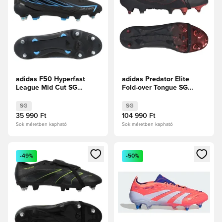
adidas F50 Hyperfast
adidas Predator Elite
League Mid Cut SG
Fold-over Tongue SG
Immortal DNA
Leather Tech Limitált
kiadás
SG
SG
35 990 Ft
104 990 Ft
Sok méretben kapható
Sok méretben kapható
Megnyit egy modált a bejelentkezéshez vagy a tagként való 
Megnyit egy modált a bejelent
-49%
-50%