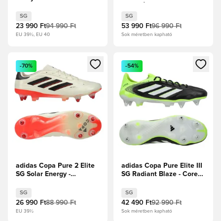
cipők/Core Black/Lucid
Black/Élénkpiros
Lemon
SG
SG
23 990 Ft
94 990 Ft
53 990 Ft
96 990 Ft
EU 39½, EU 40
Sok méretben kapható
Megnyit egy modált a bejelentkezéshez vagy a tagként való 
Megnyit egy modált a bejelent
-70%
-54%
adidas Copa Pure 2 Elite
adidas Copa Pure Elite III
SG Solar Energy -
SG Radiant Blaze - Core
Elefántcsont/Core
Black/Fehér cipők/Lucid
Black/Napvörös
Lemon
SG
SG
26 990 Ft
88 990 Ft
42 490 Ft
92 990 Ft
EU 39½
Sok méretben kapható