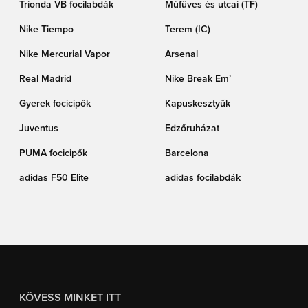
Trionda VB focilabdák
Műfüves és utcai (TF)
Nike Tiempo
Terem (IC)
Nike Mercurial Vapor
Arsenal
Real Madrid
Nike Break Em’
Gyerek focicipők
Kapuskesztyűk
Juventus
Edzőruházat
PUMA focicipők
Barcelona
adidas F50 Elite
adidas focilabdák
KÖVESS MINKET ITT