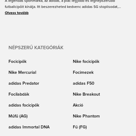
A legendás sportmárka, az adidas, a piac legjobb és legnépszerűbb
futballcipőit kínálja. Itt beszerezheted kedvenc adidas SG stoplisodat,
amiben esős napokon is a maximumot hozhatod ki magadból.
Olvass tovább
NÉPSZERŰ KATEGÓRIÁK
Focicipők
Nike focicipők
Nike Mercurial
Focimezek
adidas Predator
adidas F50
Focilabdák
Nike Breakout
adidas focicipők
Akció
Műfű (AG)
Nike Phantom
adidas Immortal DNA
Fű (FG)