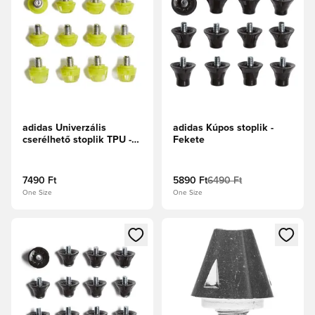
adidas Univerzális
adidas Kúpos stoplik -
cserélhető stoplik TPU -
Fekete
Multicolor
7490 Ft
5890 Ft
6490 Ft
One Size
One Size
Megnyit egy modált a bejelentkezéshez vagy a tagként való 
Megnyit egy modált a bejelent