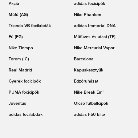
Akció
adidas focicipők
Műfű (AG)
Nike Phantom
Trionda VB focilabdák
adidas Immortal DNA
Fű (FG)
Műfüves és utcai (TF)
Nike Tiempo
Nike Mercurial Vapor
Terem (IC)
Barcelona
Real Madrid
Kapuskesztyűk
Gyerek focicipők
Edzőruházat
PUMA focicipők
Nike Break Em’
Juventus
Olcsó futballcipők
adidas focilabdák
adidas F50 Elite