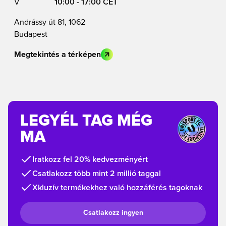
V
10:00 - 17:00 CET
Andrássy út 81, 1062
Budapest
Megtekintés a térképen
LEGYÉL TAG MÉG
MA
Iratkozz fel 20% kedvezményért
Csatlakozz több mint 2 millió taggal
Xkluzív termékekhez való hozzáférés tagoknak
Csatlakozz ingyen