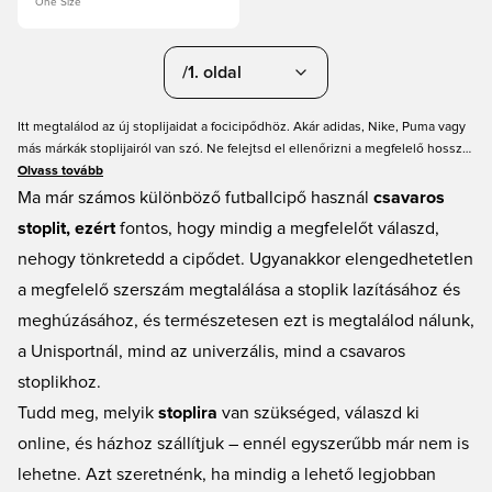
One Size
/1. oldal
Itt megtalálod az új stoplijaidat a focicipődhöz. Akár adidas, Nike, Puma vagy
más márkák stoplijairól van szó. Ne felejtsd el ellenőrizni a megfelelő hosszt
és talajtípust. Online rendelhetsz, ahol gyors szállítást és remek árakat
Olvass tovább
kínálunk.
Ma már számos különböző futballcipő használ
csavaros
stoplit, ezért
fontos, hogy mindig a megfelelőt válaszd,
nehogy tönkretedd a cipődet. Ugyanakkor elengedhetetlen
a megfelelő szerszám megtalálása a stoplik lazításához és
meghúzásához, és természetesen ezt is megtalálod nálunk,
a Unisportnál, mind az univerzális, mind a csavaros
stoplikhoz.
Tudd meg, melyik
stoplira
van szükséged, válaszd ki
online, és házhoz szállítjuk – ennél egyszerűbb már nem is
lehetne. Azt szeretnénk, ha mindig a lehető legjobban