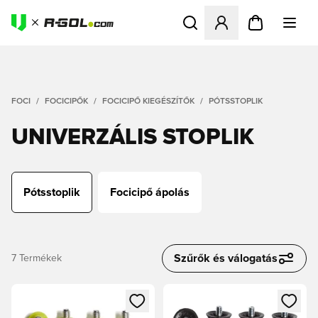
Megnyit egy modált a bejele
FOCI
FOCICIPŐK
FOCICIPŐ KIEGÉSZÍTŐK
PÓTSSTOPLIK
UNIVERZÁLIS STOPLIK
Pótsstoplik
Focicipő ápolás
Szűrők és válogatás
7
Termékek
Megnyit egy modált a bejelentkezéshez vagy a tagként való 
Megnyit egy modált a bejelent