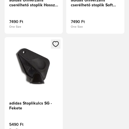
adidas Univerzális
adidas Univerzális
cserélhető stoplik Hosszú
cserélhető stoplik Soft
Soft Ground - Ezüst
Ground - Ezüst
7490 Ft
7490 Ft
One Size
One Size
Megnyit egy modált a bejelentkezéshez vagy a tagként való 
adidas Stoplikulcs SG -
Fekete
5490 Ft