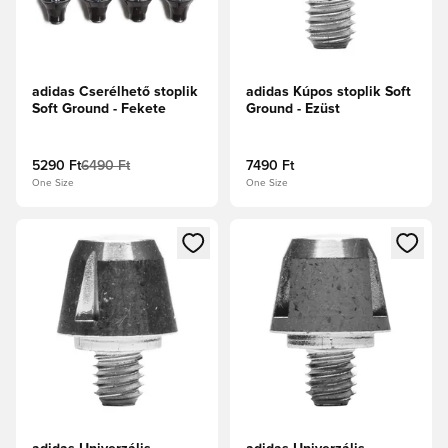
adidas Cserélhető stoplik
adidas Kúpos stoplik Soft
Soft Ground - Fekete
Ground - Ezüst
5290 Ft
6490 Ft
7490 Ft
One Size
One Size
Megnyit egy modált a bejelentkezéshez vagy a tagként való 
Megnyit egy modált a bejelent