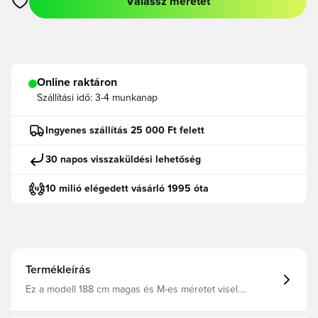
Válassz méretet
Megnyit egy modált a bejelentkezéshez vagy a tagként való r
Online raktáron
Szállítási idő:
3-4 munkanap
Ingyenes szállítás 25 000 Ft felett
30 napos visszaküldési lehetőség
10 milió elégedett vásárló 1995 óta
Termékleírás
Ez a modell 188 cm magas és M-es méretet visel.
Mellbősége 90 cm, derékbősége 73 cm. Karcsúsított
fazon Bordázott kerek nyakkivágás Jacquard anyag 100%