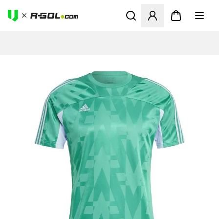
Megnyit egy modált a bejele