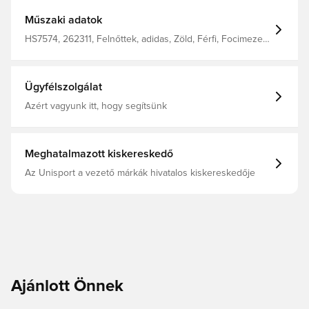
újrahasznosított poliészterből Oldalsó betét: 100%
újrahasznosított poliészter interlock anyag AEROREADY
Műszaki adatok
Hosszabbított hátrész
HS7574, 262311, Felnőttek, adidas, Zöld, Férfi, Focimezek,
Szurkolói mezek, Rövid ujjú
Ügyfélszolgálat
Azért vagyunk itt, hogy segítsünk
Meghatalmazott kiskereskedő
Az Unisport a vezető márkák hivatalos kiskereskedője
Ajánlott Önnek