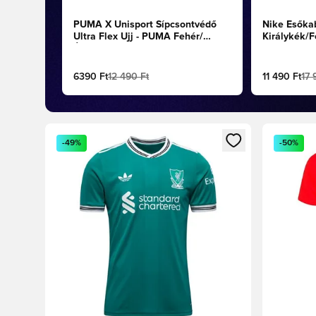
PUMA X Unisport Sípcsontvédő
Nike Esőkab
Ultra Flex Ujj - PUMA Fehér/
Királykék/F
Élénkzöld/PUMA Fekete
6390 Ft
12 490 Ft
11 490 Ft
17 
Megnyit egy modált a bejelentkezéshez vagy a tagkén
Megnyit e
-49%
-50%