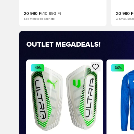
20 990 Ft
40 990 Ft
20 990 F
Sok méretben kapható
X-Small, Sma
OUTLET MEGADEALS!
Megnyit egy modált a bejelentkezéshez vagy a tag
Megnyit egy
-49%
-36%