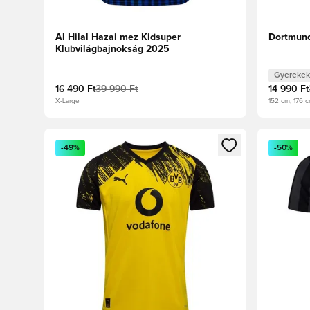
Al Hilal Hazai mez Kidsuper
Dortmund
Klubvilágbajnokság 2025
Gyerekek
16 490 Ft
39 990 Ft
14 990 Ft
X-Large
152 cm, 176 
Megnyit egy modált a bejelentkezéshez vagy a tagkén
Megnyit e
-49%
-50%