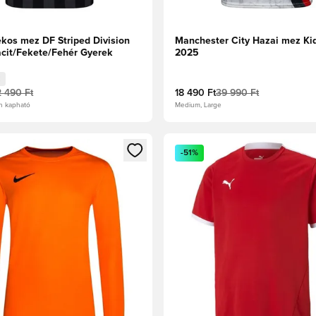
ékos mez DF Striped Division
Manchester City Hazai mez Ki
acit/Fekete/Fehér Gyerek
2025
2 490 Ft
18 490 Ft
39 990 Ft
n kapható
Medium, Large
t való regisztrációhoz
gy modált a bejelentkezéshez vagy a tagként való regisztrációh
Megnyit egy modált a bejelen
-51%