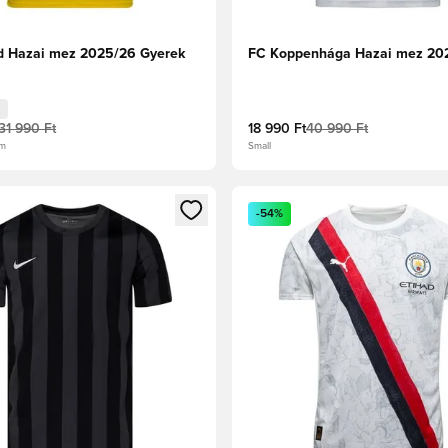
 Hazai mez 2025/26 Gyerek
FC Koppenhága Hazai mez 20
31 990 Ft
18 990 Ft
40 990 Ft
cm
Small
t való regisztrációhoz
gy modált a bejelentkezéshez vagy a tagként való regisztrációh
Megnyit egy modált a bejelen
-54%