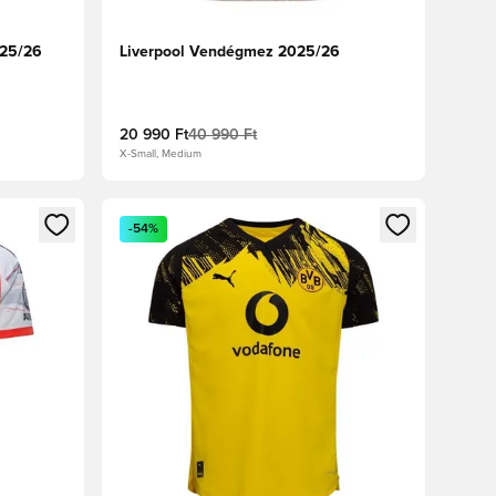
025/26
Liverpool Vendégmez 2025/26
20 990 Ft
40 990 Ft
X-Small, Medium
oz
tkezéshez vagy a tagként való regisztrációhoz
Megnyit egy modált a bejelentkezéshez vagy a tag
-54%