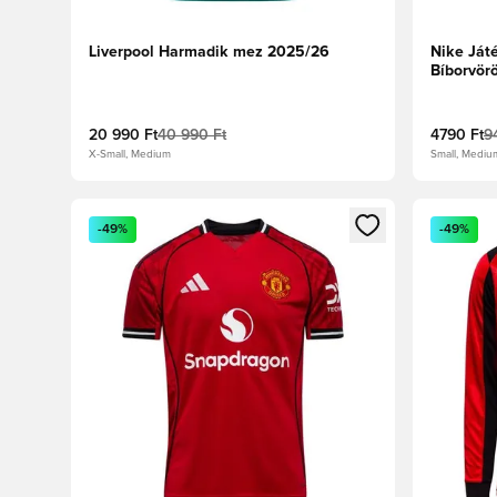
Liverpool Harmadik mez 2025/26
Nike Játé
Bíborvör
20 990 Ft
40 990 Ft
4790 Ft
9
X-Small, Medium
Small, Mediu
Megnyit egy modált a bejelentkezéshez vagy a tagkén
Megnyit e
-49%
-49%