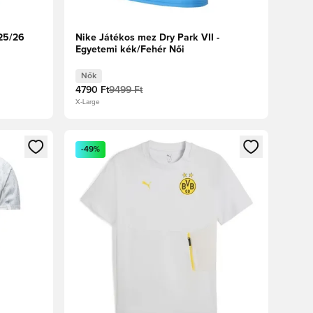
25/26
Nike Játékos mez Dry Park VII -
Egyetemi kék/Fehér Női
Nők
4790 Ft
9499 Ft
X-Large
oz
tkezéshez vagy a tagként való regisztrációhoz
Megnyit egy modált a bejelentkezéshez vagy a tag
-49%