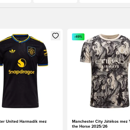
t való regisztrációhoz
gy modált a bejelentkezéshez vagy a tagként való regisztrációh
Megnyit egy modált a bejelen
-49%
er United Harmadik mez
Manchester City Játékos mez Y
the Horse 2025/26