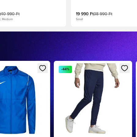
t
40 990 Ft
19 990 Ft
38 990 Ft
ll, Medium
Small
ként való regisztrációhoz
 modált a bejelentkezéshez vagy a tagként való regisztrációhoz
Megnyit egy modált a bejelentkezéshe
-44%