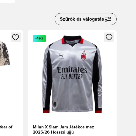
Szűrők és válogatás
oz
tkezéshez vagy a tagként való regisztrációhoz
Megnyit egy modált a bejelentkezéshez vagy a tag
-49%
ear of
Milan X Slam Jam Játékos mez
2025/26 Hosszú ujjú