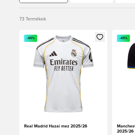
73
Termékek
Megnyit egy modált a bejelentkezéshez vagy a tagkén
Megnyit e
-49%
-49%
Real Madrid Hazai mez 2025/26
Manchest
2025/26