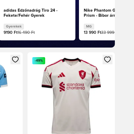
adidas Edzőnadrág Tiro 24 -
Nike Phantom GX II Aca
Fekete/Fehér Gyerek
Prism - Bíbor árnyalat/Fe
Blast
Gyerekek
MG
9190 Ft
16 490 Ft
13 990 Ft
33 999 Ft
oz
tkezéshez vagy a tagként való regisztrációhoz
Megnyit egy modált a bejelentkezéshez vagy a tag
-49%