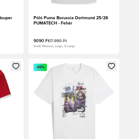
dsuper
Póló Puma Borussia Dortmund 25/26
PUMATECH - Fehér
9090 Ft
17 990 Ft
Small, Medium, Large, X-Large
oz
tkezéshez vagy a tagként való regisztrációhoz
Megnyit egy modált a bejelentkezéshez vagy a tag
-59%