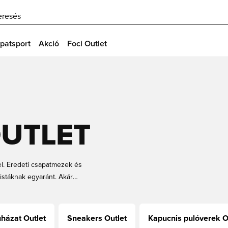
eresés
patsport
Akció
Foci Outlet
OUTLET
el. Eredeti csapatmezek és
stáknak egyaránt. Akár
mezeket olcsóbban, és képviseld a
házat Outlet
Sneakers Outlet
Kapucnis pulóverek O