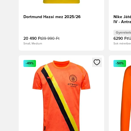
Dortmund Hazai mez 2025/26
Nike Ját
IV - Antr
Gyerekek
20 490 Ft
39 990 Ft
6290 Ft
1
Small, Medium
Sok méretbe
Megnyit egy modált a bejelentkezéshez vagy a tagkén
Megnyit e
-49%
-50%