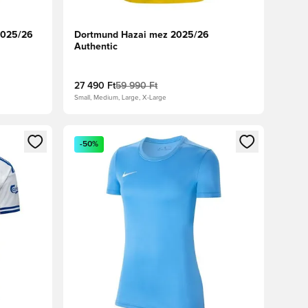
2025/26
Dortmund Hazai mez 2025/26
Authentic
27 490 Ft
59 990 Ft
Small, Medium, Large, X-Large
oz
tkezéshez vagy a tagként való regisztrációhoz
Megnyit egy modált a bejelentkezéshez vagy a tag
-50%