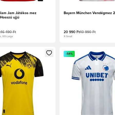
Slam Jam Játékos mez
Bayern München Vendégmez 
Hosszú ujjú
t
46 490 Ft
20 990 Ft
40 990 Ft
m, XX-Large
X-Small
t való regisztrációhoz
gy modált a bejelentkezéshez vagy a tagként való regisztrációh
Megnyit egy modált a bejelen
-54%