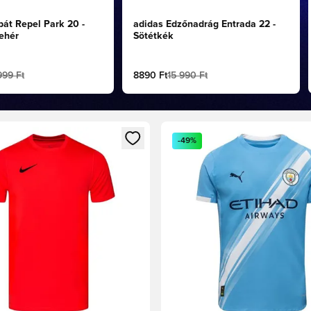
át Repel Park 20 -
adidas Edzőnadrág Entrada 22 -
ehér
Sötétkék
999 Ft
8890 Ft
15 990 Ft
t való regisztrációhoz
gy modált a bejelentkezéshez vagy a tagként való regisztrációh
Megnyit egy modált a bejelen
-49%