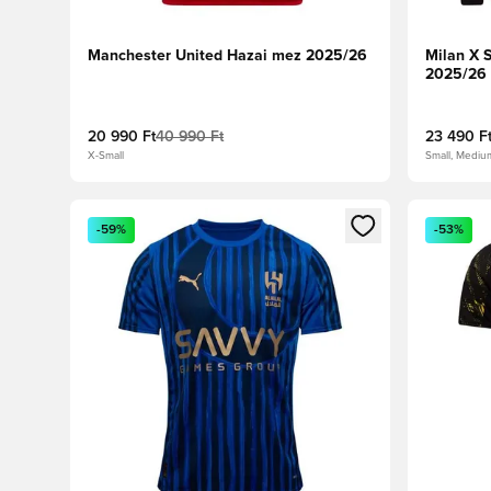
Manchester United Hazai mez 2025/26
Milan X 
2025/26 
20 990 Ft
40 990 Ft
23 490 F
X-Small
Small, Mediu
Megnyit egy modált a bejelentkezéshez vagy a tagkén
Megnyit e
-59%
-53%