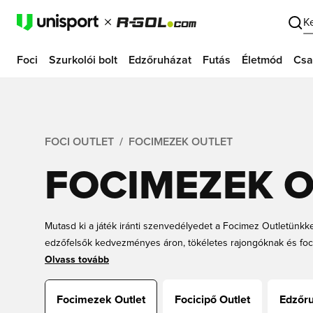
K
Foci
Szurkolói bolt
Edzőruházat
Futás
Életmód
Csa
FOCI OUTLET
FOCIMEZEK OUTLET
FOCIMEZEK 
Mutasd ki a játék iránti szenvedélyedet a Focimez Outletünkk
edzőfelsők kedvezményes áron, tökéletes rajongóknak és foci
meccsnapra, akár hétköznapi viseletre, szerezz be hivatalos 
Olvass tovább
csapatodat stílusosan.
Focimezek Outlet
Focicipő Outlet
Edzőru