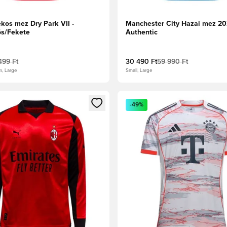
kos mez Dry Park VII -
Manchester City Hazai mez 2
ös/Fekete
Authentic
499 Ft
30 490 Ft
59 990 Ft
m, Large
Small, Large
t való regisztrációhoz
gy modált a bejelentkezéshez vagy a tagként való regisztrációh
Megnyit egy modált a bejelen
-49%