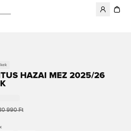
Megnyit egy modá
ekek
TUS HAZAI MEZ 2025/26
EK
30 990 Ft
K