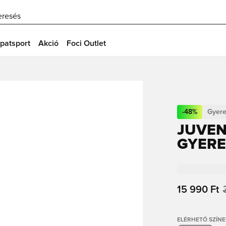
eresés
patsport
Akció
Foci Outlet
-
48
%
Gyer
JUVEN
GYER
15 990 Ft
ELÉRHETŐ SZÍNE