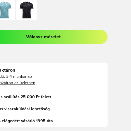
Válassz méretet
odált a bejelentkezéshez vagy a tagként való regisztrációhoz
aktáron
idő:
3-4 munkanap
aktáron az üzletben
s szállítás 25 000 Ft felett
s visszaküldési lehetőség
ó elégedett vásárló 1995 óta