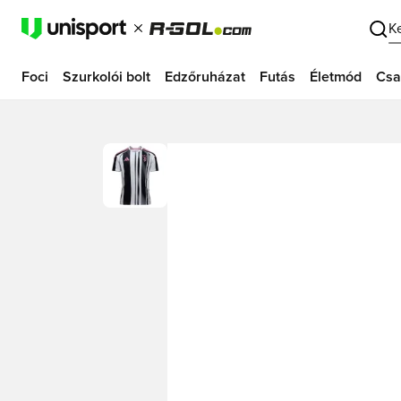
K
Foci
Szurkolói bolt
Edzőruházat
Futás
Életmód
Csa