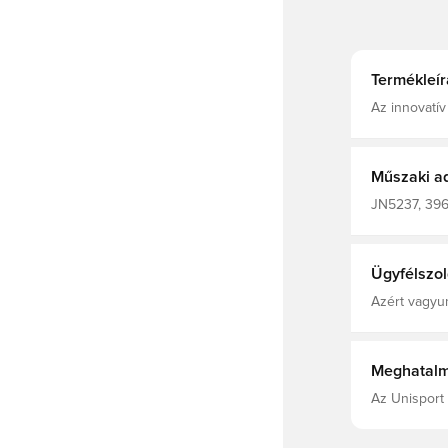
Termékleír
Az innovatí
testedről, í
által is viselt diz
készült.
Műszaki a
JN5237, 3965
Hazai mezek
Ügyfélszol
Azért vagyun
Meghatalm
Az Unisport 