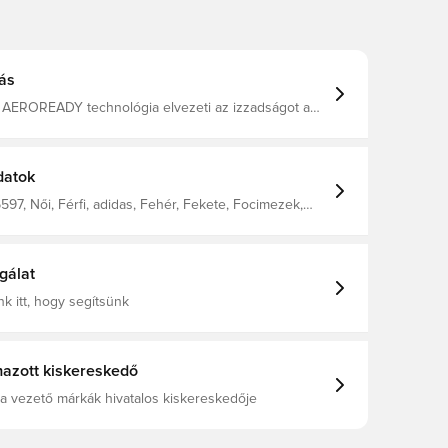
ás
v AEROREADY technológia elvezeti az izzadságot a
gy kényelmesen, szárazon és frissen tart. A játékosok
ájn. Karcsúsított szabás. 100% poliészterből
datok
97, Női, Férfi, adidas, Fehér, Fekete, Focimezek,
, Szurkolói mezek, Rövid ujjú, Gyerekek, 2025/26
gálat
k itt, hogy segítsünk
azott kiskereskedő
a vezető márkák hivatalos kiskereskedője