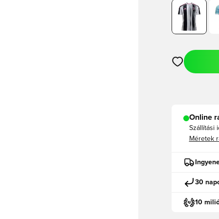
Megnyit egy m
Online r
Szállítási 
Méretek r
Ingyene
30 napo
10 mili