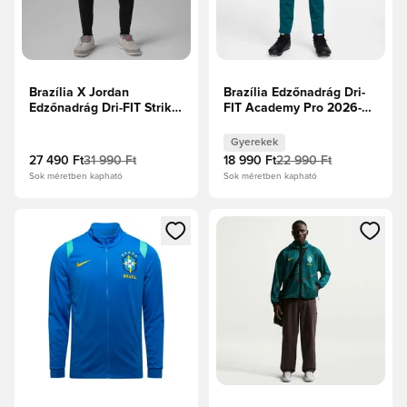
Brazília X Jordan
Brazília Edzőnadrág Dri-
Edzőnadrág Dri-FIT Strike
FIT Academy Pro 2026-os
2026-os Világbajnokság -
Világbajnokság -
Fekete/Sárga
Mélykékeszöld/Világos
Gyerekek
menta/Midwest Gold
27 490 Ft
31 990 Ft
18 990 Ft
22 990 Ft
Gyerek
Sok méretben kapható
Sok méretben kapható
Megnyit egy modált a bejelentkezéshez vagy a tagként való 
Megnyit egy modált a bejelent