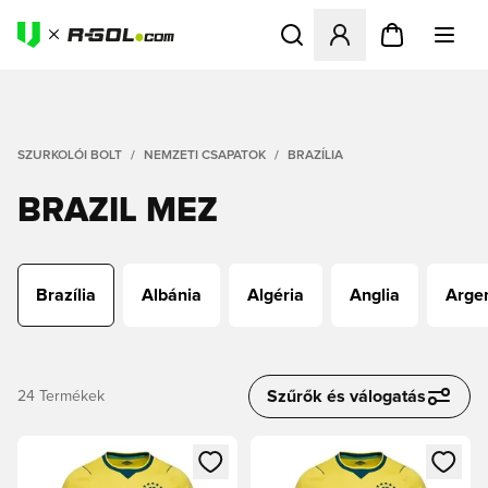
Megnyit egy modált a bejele
SZURKOLÓI BOLT
NEMZETI CSAPATOK
BRAZÍLIA
BRAZIL MEZ
Brazília
Albánia
Algéria
Anglia
Arge
Szűrők és válogatás
24
Termékek
Megnyit egy modált a bejelentkezéshez vagy a tagként való 
Megnyit egy modált a bejelent