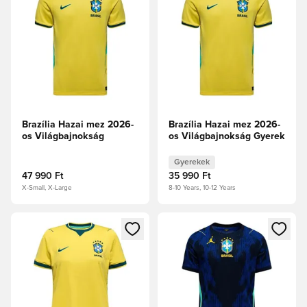
Brazília Hazai mez 2026-
Brazília Hazai mez 2026-
os Világbajnokság
os Világbajnokság Gyerek
Gyerekek
47 990 Ft
35 990 Ft
X-Small, X-Large
8-10 Years, 10-12 Years
Megnyit egy modált a bejelentkezéshez vagy a tagként való 
Megnyit egy modált a bejelent