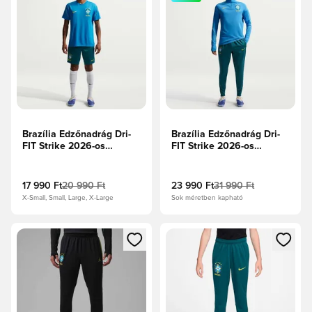
Brazília Edzőnadrág Dri-
Brazília Edzőnadrág Dri-
FIT Strike 2026-os
FIT Strike 2026-os
Világbajnokság -
Világbajnokság -
Mélykékeszöld/Világos
Mélykékeszöld/Világos
menta/Midwest Gold
menta/Midwest Gold
17 990 Ft
20 990 Ft
23 990 Ft
31 990 Ft
X-Small, Small, Large, X-Large
Sok méretben kapható
Megnyit egy modált a bejelentkezéshez vagy a tagként való 
Megnyit egy modált a bejelent