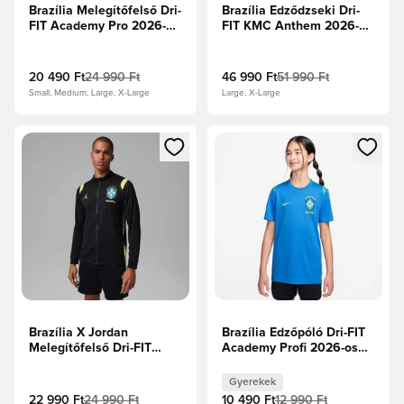
Brazília Melegítőfelső Dri-
Brazília Edződzseki Dri-
FIT Academy Pro 2026-os
FIT KMC Anthem 2026-os
Világbajnokság -
Világbajnokság -
Fotókék/Midwest
Mélykékeszöld/Világos
Gold/Világos menta
menta/Midwest Gold
20 490 Ft
24 990 Ft
46 990 Ft
51 990 Ft
Small, Medium, Large, X-Large
Large, X-Large
Megnyit egy modált a bejelentkezéshez vagy a tagként való 
Megnyit egy modált a bejelent
Brazília X Jordan
Brazília Edzőpóló Dri-FIT
Melegítőfelső Dri-FIT
Academy Profi 2026-os
Academy Pro 2026-os
Világbajnokság -
Világbajnokság -
Fotókék/Világos
Gyerekek
Fekete/Sárga/Világos
menta/Midwest Gold
22 990 Ft
24 990 Ft
10 490 Ft
12 990 Ft