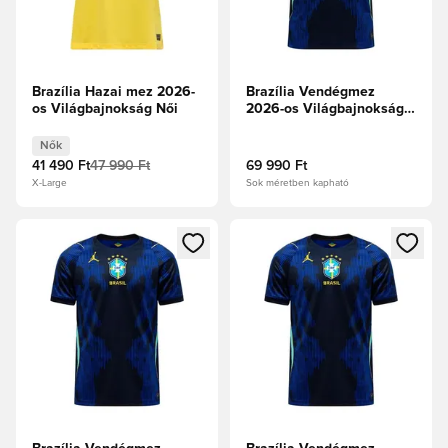
Brazília Hazai mez 2026-
Brazília Vendégmez
os Világbajnokság Női
2026-os Világbajnokság
Aero-FIT Authentic
Nők
41 490 Ft
47 990 Ft
69 990 Ft
X-Large
Sok méretben kapható
Megnyit egy modált a bejelentkezéshez vagy a tagként való 
Megnyit egy modált a bejelent