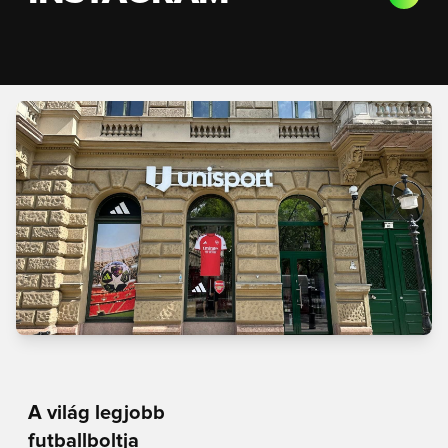
A világ legjobb
futballboltja