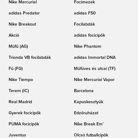
Nike Mercurial
Focimezek
adidas Predator
adidas F50
Nike Breakout
Focilabdák
Akció
adidas focicipők
Műfű (AG)
Nike Phantom
Trionda VB focilabdák
adidas Immortal DNA
Fű (FG)
Műfüves és utcai (TF)
Nike Tiempo
Nike Mercurial Vapor
Terem (IC)
Barcelona
Real Madrid
Kapuskesztyűk
Gyerek focicipők
Edzőruházat
PUMA focicipők
Nike Break Em’
Juventus
Olcsó futballcipők