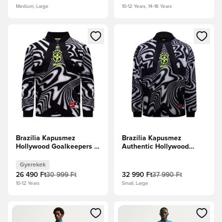
menta
Gyerek
Medium, Large
10-12 Years, 14-16 Years
Megnyit egy modált a bejelentkezéshez vagy a tagként való 
Megnyit egy modált a bejelent
Brazília Kapusmez
Brazília Kapusmez
Hollywood Goalkeepers -
Authentic Hollywood
Fekete/Fehér/Volt Gyerek
Goalkeepers -
Fekete/Fehér/Volt
Gyerekek
26 490 Ft
30 999 Ft
32 990 Ft
37 990 Ft
10-12 Years
Small, Large
Megnyit egy modált a bejelentkezéshez vagy a tagként való 
Megnyit egy modált a bejelent