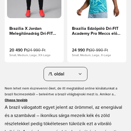
Brazília X Jordan
Brazília Edzőpóló Dri-FIT
Melegítőnadrág Dri-FIT
Academy Pro Meccs előtti
Academy Pro 2026-os
2026-os Világbajnokság -
Világbajnokság -
Világos menta/Fotókék
Fekete/Sárga/Világos
20 490 Ft
24 990 Ft
24 990 Ft
30 990 Ft
menta
Small, Medium, Large, XX-Large
Small, Medium, Large, X-Large
/1. oldal
Nem lehet nem észrevenni őket, de itt megtalálod online kínálatunkat a
brazil focimezekből – beleértve a brazil világbajnoki mezt is. Amikor a
brazilok megmutatják a futballvarázslatukat, nehéz nem beleszeretni a
Olvass tovább
stílusukba! A brazil mez jellegzetes, élénk sárga színe biztosítja, hogy
A brazil válogatott egyet jelent az örömmel, az energiával
azonnal tudd, ki lép a pályára. Ha egy brazil mezt keresel, akkor itt, a
és a szambával – ikonikus sárga mezeik kék és zöld
Unisportstore.com oldalon széles választékot találsz.
részletekkel pedig tökéletesen tükrözik ezt a vibráló