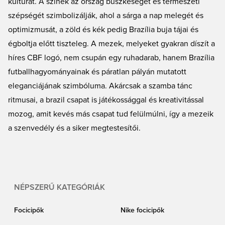
kultúrát. A színek az ország büszkeségét és természeti
szépségét szimbolizálják, ahol a sárga a nap melegét és
optimizmusát, a zöld és kék pedig Brazília buja tájai és
égboltja előtt tiszteleg. A mezek, melyeket gyakran díszít a
híres CBF logó, nem csupán egy ruhadarab, hanem Brazília
futballhagyományainak és páratlan pályán mutatott
eleganciájának szimbóluma. Akárcsak a szamba tánc
ritmusai, a brazil csapat is játékossággal és kreativitással
mozog, amit kevés más csapat tud felülmúlni, így a mezeik
a szenvedély és a siker megtestesítői.
NÉPSZERŰ KATEGÓRIÁK
Focicipők
Nike focicipők