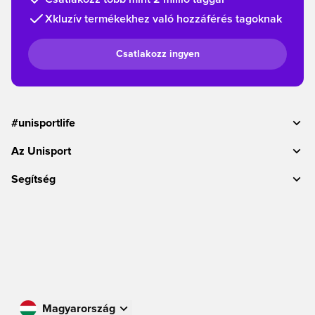
Xkluzív termékekhez való hozzáférés tagoknak
Csatlakozz ingyen
#unisportlife
Az Unisport
Segítség
Magyarország