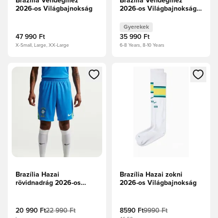
Brazília Vendégmez
Brazília Vendégmez
2026-os Világbajnokság
2026-os Világbajnokság
Gyerek
Gyerekek
47 990 Ft
35 990 Ft
X-Small, Large, XX-Large
6-8 Years, 8-10 Years
Megnyit egy modált a bejelentkezéshez vagy a tagként való 
Megnyit egy modált a bejelent
Brazília Hazai
Brazília Hazai zokni
rövidnadrág 2026-os
2026-os Világbajnokság
Világbajnokság
20 990 Ft
22 990 Ft
8590 Ft
9990 Ft