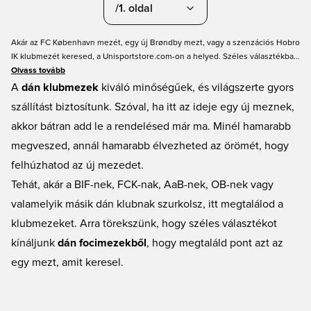
/1. oldal
Akár az FC København mezét, egy új Brøndby mezt, vagy a szenzációs Hobro
IK klubmezét keresed, a Unisportstore.com-on a helyed. Széles választékban
kínálunk dán focimezeket, hogy ráhangolódj a Superliga hangulatára. A dán
Olvass tovább
csapatok évről évre jobban teljesítenek; és ha egy dán klub mezét keresed,
A
dán klubmezek
kiváló minőségűek, és világszerte gyors
jó eséllyel megtalálod a Unisportstore.com-on.
szállítást biztosítunk. Szóval, ha itt az ideje egy új meznek,
akkor bátran add le a rendelésed már ma. Minél hamarabb
megveszed, annál hamarabb élvezheted az örömét, hogy
felhúzhatod az új mezedet.
Tehát, akár a BIF-nek, FCK-nak, AaB-nek, OB-nek vagy
valamelyik másik dán klubnak szurkolsz, itt megtalálod a
klubmezeket. Arra törekszünk, hogy széles választékot
kínáljunk
dán focimezekből
, hogy megtaláld pont azt az
egy mezt, amit keresel.