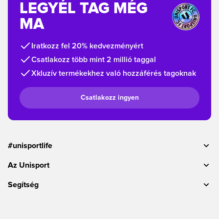
LEGYÉL TAG MÉG
MA
Iratkozz fel 20% kedvezményért
Csatlakozz több mint 2 millió taggal
Xkluzív termékekhez való hozzáférés tagoknak
Csatlakozz ingyen
#unisportlife
Az Unisport
Segítség