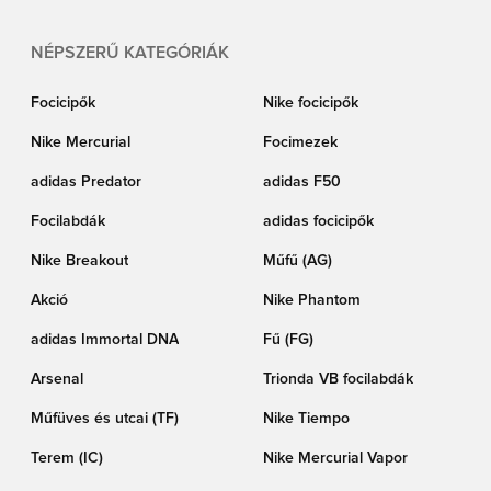
NÉPSZERŰ KATEGÓRIÁK
Focicipők
Nike focicipők
Nike Mercurial
Focimezek
adidas Predator
adidas F50
Focilabdák
adidas focicipők
Nike Breakout
Műfű (AG)
Akció
Nike Phantom
adidas Immortal DNA
Fű (FG)
Arsenal
Trionda VB focilabdák
Műfüves és utcai (TF)
Nike Tiempo
Terem (IC)
Nike Mercurial Vapor