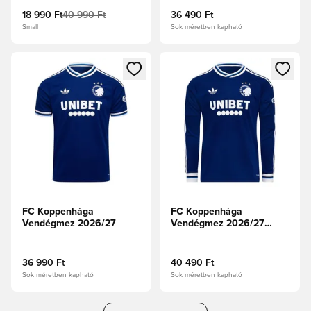
18 990 Ft
40 990 Ft
36 490 Ft
Small
Sok méretben kapható
Megnyit egy modált a bejelentkezéshez vagy a tagként való 
Megnyit egy modált a bejelent
FC Koppenhága
FC Koppenhága
Vendégmez 2026/27
Vendégmez 2026/27
Hosszú ujjú
36 990 Ft
40 490 Ft
Sok méretben kapható
Sok méretben kapható