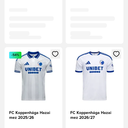
Megnyit egy modált a bejelentkezéshez vagy a tagként való 
Megnyit egy modált a bejelent
-54%
FC Koppenhága Hazai
FC Koppenhága Hazai
mez 2025/26
mez 2026/27