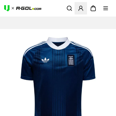
Megnyit egy modált a bejele