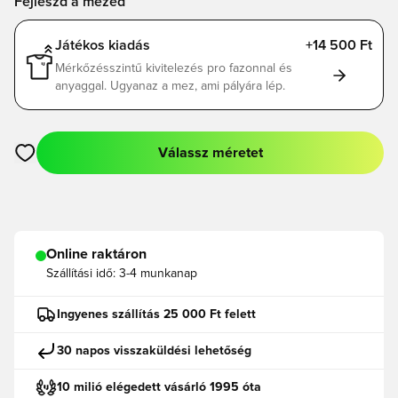
Fejleszd a mezed
Játékos kiadás
+14 500 Ft
Mérkőzésszintű kivitelezés pro fazonnal és
anyaggal. Ugyanaz a mez, ami pályára lép.
Válassz méretet
Megnyit egy modált a bejelentkezéshez vagy a tagként való r
Online raktáron
Szállítási idő:
3-4 munkanap
Ingyenes szállítás 25 000 Ft felett
30 napos visszaküldési lehetőség
10 milió elégedett vásárló 1995 óta