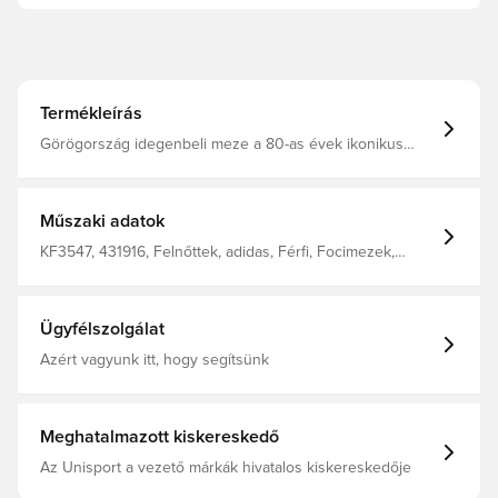
Termékleírás
Görögország idegenbeli meze a 80-as évek ikonikus
szereléseiből merít ihletet, mélykék alapon függőleges
grafikus csíkokkal, amelyek az ókori görög építészet
pilonjait idézik. A '1926' felirat görögül a mez tarkóján
található, a szövetség centenáriumára emlékezve.
Műszaki adatok
Ugyanolyan dizájn, mint amit a játékosok is viselnek
CLIMACOOL technológia Slim fit szabás 100%
KF3547, 431916, Felnőttek, adidas, Férfi, Focimezek,
poliészterből készült.
Szurkolói mezek, Rövid ujjú, Kék, Idegenbeli mezek,
2026/27
Ügyfélszolgálat
Azért vagyunk itt, hogy segítsünk
Meghatalmazott kiskereskedő
Az Unisport a vezető márkák hivatalos kiskereskedője