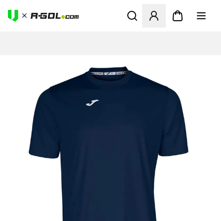
Megnyit egy modált a bejele