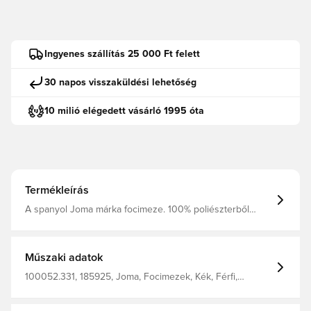
Ingyenes szállítás 25 000 Ft felett
30 napos visszaküldési lehetőség
10 milió elégedett vásárló 1995 óta
Termékleírás
A spanyol Joma márka focimeze. 100% poliészterből
készült.
Műszaki adatok
100052.331, 185925, Joma, Focimezek, Kék, Férfi,
Felnőttek, Zokni nélkül