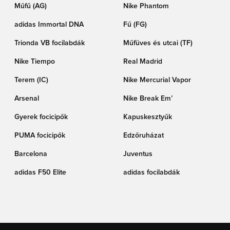
Műfű (AG)
Nike Phantom
adidas Immortal DNA
Fű (FG)
Trionda VB focilabdák
Műfüves és utcai (TF)
Nike Tiempo
Real Madrid
Terem (IC)
Nike Mercurial Vapor
Arsenal
Nike Break Em’
Gyerek focicipők
Kapuskesztyűk
PUMA focicipők
Edzőruházat
Barcelona
Juventus
adidas F50 Elite
adidas focilabdák