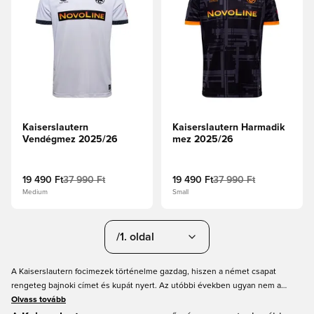
Kaiserslautern
Kaiserslautern Harmadik
Vendégmez 2025/26
mez 2025/26
19 490 Ft
37 990 Ft
19 490 Ft
37 990 Ft
Medium
Small
/1. oldal
A Kaiserslautern focimezek történelme gazdag, hiszen a német csapat
rengeteg bajnoki címet és kupát nyert. Az utóbbi években ugyan nem a
Bundesliga trófeáért harcoltak, de ez nem befolyásolta hűséges
Olvass tovább
szurkolótáborukat. Te is az FC Kaiserslautern, a Vörös Ördögöknek is