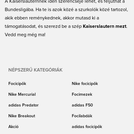
A Kaiserslauternnek idén szerencséje lehet, és feljuthat a
Bundesligába. Ha te is azok közé a szurkolók közé tartozol,
akik ebben reménykednek, akkor mutasd ki a
támogatásodat, és szerezd be a szép
Kaiserslautern mezt
.
Vedd meg még ma!
NÉPSZERŰ KATEGÓRIÁK
Focicipők
Nike focicipők
Nike Mercurial
Focimezek
adidas Predator
adidas F50
Nike Breakout
Focilabdák
Akció
adidas focicipők