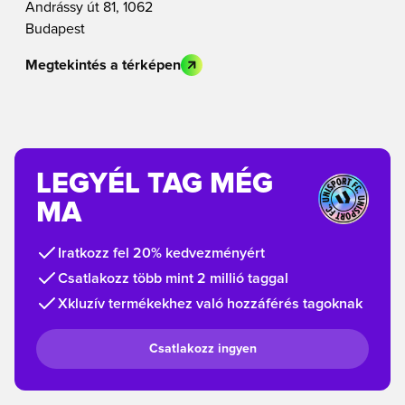
Andrássy út 81, 1062
Budapest
Megtekintés a térképen
LEGYÉL TAG MÉG
MA
Iratkozz fel 20% kedvezményért
Csatlakozz több mint 2 millió taggal
Xkluzív termékekhez való hozzáférés tagoknak
Csatlakozz ingyen