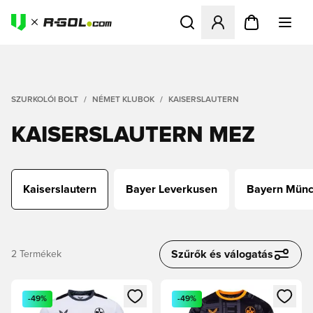
Megnyit egy modált a bejele
SZURKOLÓI BOLT
NÉMET KLUBOK
KAISERSLAUTERN
KAISERSLAUTERN MEZ
Kaiserslautern
Bayer Leverkusen
Bayern Mün
Szűrők és válogatás
2
Termékek
Megnyit egy modált a bejelentkezéshez vagy a tagként való 
Megnyit egy modált a bejelent
-49%
-49%