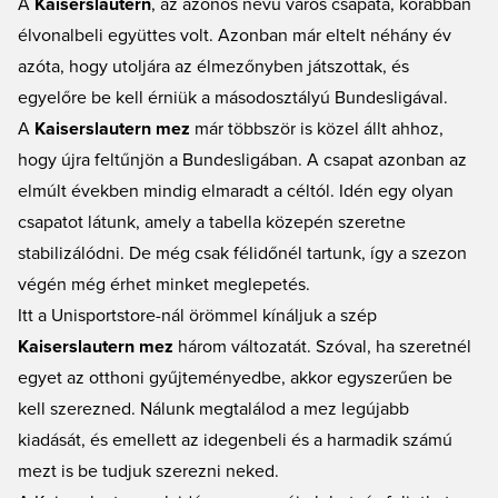
A
Kaiserslautern
, az azonos nevű város csapata, korábban
nevezett csapat rajongója vagy? Akkor itt, a Unisportstore.com oldalon
élvonalbeli együttes volt. Azonban már eltelt néhány év
beszerezheted a saját FC Kaiserslautern felszerelésedet, és még egy
azóta, hogy utoljára az élmezőnyben játszottak, és
tetszőleges név- és számnyomtatást is kérhetsz rá. Remek árak és gyors
szállítás!
egyelőre be kell érniük a másodosztályú Bundesligával.
A
Kaiserslautern mez
már többször is közel állt ahhoz,
hogy újra feltűnjön a Bundesligában. A csapat azonban az
elmúlt években mindig elmaradt a céltól. Idén egy olyan
csapatot látunk, amely a tabella közepén szeretne
stabilizálódni. De még csak félidőnél tartunk, így a szezon
végén még érhet minket meglepetés.
Itt a Unisportstore-nál örömmel kínáljuk a szép
Kaiserslautern mez
három változatát. Szóval, ha szeretnél
egyet az otthoni gyűjteményedbe, akkor egyszerűen be
kell szerezned. Nálunk megtalálod a mez legújabb
kiadását, és emellett az idegenbeli és a harmadik számú
mezt is be tudjuk szerezni neked.