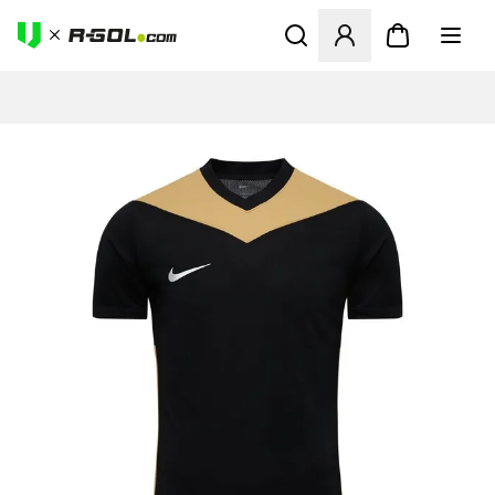
Megnyit egy modált a bejele