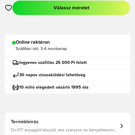
Válassz méretet
Megnyit egy modált a bejelentkezéshez vagy a tagként való r
Online raktáron
Szállítási idő:
3-4 munkanap
Ingyenes szállítás 25 000 Ft felett
30 napos visszaküldési lehetőség
10 milió elégedett vásárló 1995 óta
Termékleírás
Dri-FIT anyagból készült, ami szárazon és kényelmesen