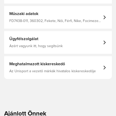
tart. Normál szabás. 100% újrahasznosított poliészterből
készült.
Műszaki adatok
FD7438-011, 360302, Fekete, Női, Férfi, Nike, Focimezek,
Rövid ujjú, Gyerekek, 100% Polyester
Ügyfélszolgálat
Azért vagyunk itt, hogy segítsünk
Meghatalmazott kiskereskedő
Az Unisport a vezető márkák hivatalos kiskereskedője
Ajánlott Önnek